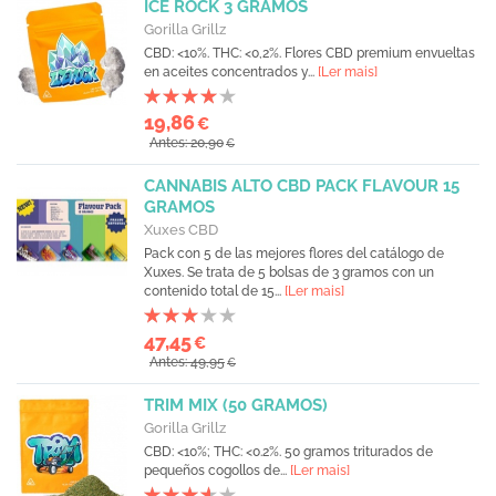
ICE ROCK 3 GRAMOS
Gorilla Grillz
CBD: <10%. THC: <0,2%. Flores CBD premium envueltas
en aceites concentrados y...
[Ler mais]
19,86
€
Antes: 20,90
€
CANNABIS ALTO CBD PACK FLAVOUR 15
GRAMOS
Xuxes CBD
Pack con 5 de las mejores flores del catálogo de
Xuxes. Se trata de 5 bolsas de 3 gramos con un
contenido total de 15...
[Ler mais]
47,45
€
Antes: 49,95
€
TRIM MIX (50 GRAMOS)
Gorilla Grillz
CBD: <10%; THC: <0.2%. 50 gramos triturados de
pequeños cogollos de...
[Ler mais]