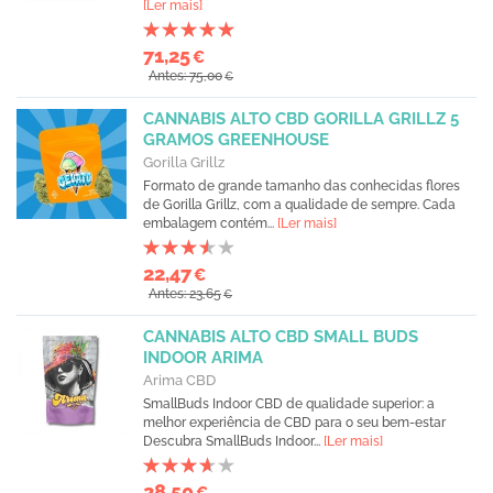
[Ler mais]
71,25
€
Antes: 75,00
€
CANNABIS ALTO CBD GORILLA GRILLZ 5
GRAMOS GREENHOUSE
Gorilla Grillz
Formato de grande tamanho das conhecidas flores
de Gorilla Grillz, com a qualidade de sempre. Cada
embalagem contém...
[Ler mais]
22,47
€
Antes: 23,65
€
CANNABIS ALTO CBD SMALL BUDS
INDOOR ARIMA
Arima CBD
SmallBuds Indoor CBD de qualidade superior: a
melhor experiência de CBD para o seu bem-estar
Descubra SmallBuds Indoor...
[Ler mais]
28,50
€