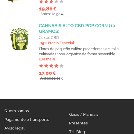
19,86
€
Antes: 20,90
€
CANNABIS ALTO CBD POP CORN (10
GRAMOS)
Xuxes CBD
-15% Precio Especial
Flores de pequeño calibre procedentes de Italia,
cultivadas 100% orgánico de forma sostenible...
[Ler mais]
17,00
€
Antes: 20,00
€
Quem somos
Guias / Manuais
Pagamento e transporte
Presentes
Aviso legal
TH-Blog