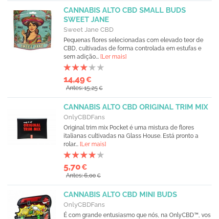
CANNABIS ALTO CBD SMALL BUDS
SWEET JANE
Sweet Jane CBD
Pequenas flores selecionadas com elevado teor de
CBD, cultivadas de forma controlada em estufas e
sem adição...
[Ler mais]
14,49
€
Antes: 15,25
€
CANNABIS ALTO CBD ORIGINAL TRIM MIX
OnlyCBDFans
Original trim mix Pocket é uma mistura de flores
italianas cultivadas na Glass House. Está pronto a
rolar...
[Ler mais]
5,70
€
Antes: 6,00
€
CANNABIS ALTO CBD MINI BUDS
OnlyCBDFans
É com grande entusiasmo que nós, na OnlyCBD™, vos