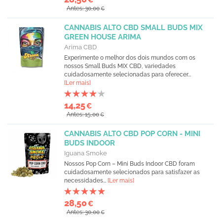
Antes: 30,00
€
CANNABIS ALTO CBD SMALL BUDS MIX
GREEN HOUSE ARIMA
Arima CBD
Experimente o melhor dos dois mundos com os
nossos Small Buds MIX CBD, variedades
cuidadosamente selecionadas para oferecer...
[Ler mais]
14,25
€
Antes: 15,00
€
CANNABIS ALTO CBD POP CORN - MINI
BUDS INDOOR
Iguana Smoke
Nossos Pop Corn – Mini Buds Indoor CBD foram
cuidadosamente selecionados para satisfazer as
necessidades...
[Ler mais]
28,50
€
Antes: 30,00
€