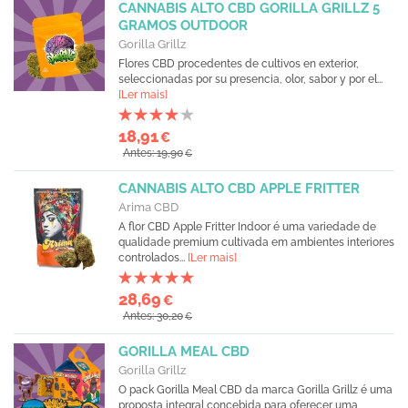
CANNABIS ALTO CBD GORILLA GRILLZ 5
GRAMOS OUTDOOR
Gorilla Grillz
Flores CBD procedentes de cultivos en exterior,
seleccionadas por su presencia, olor, sabor y por el...
[Ler mais]
18,91
€
Antes: 19,90
€
CANNABIS ALTO CBD APPLE FRITTER
Arima CBD
A flor CBD Apple Fritter Indoor é uma variedade de
qualidade premium cultivada em ambientes interiores
controlados...
[Ler mais]
28,69
€
Antes: 30,20
€
GORILLA MEAL CBD
Gorilla Grillz
O pack Gorilla Meal CBD da marca Gorilla Grillz é uma
proposta integral concebida para oferecer uma