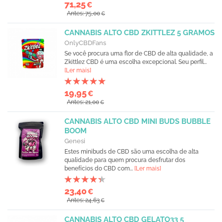
71,25
€
Antes: 75,00
€
CANNABIS ALTO CBD ZKITTLEZ 5 GRAMOS
OnlyCBDFans
Se você procura uma flor de CBD de alta qualidade, a
Zkittlez CBD é uma escolha excepcional. Seu perfil...
[Ler mais]
19,95
€
Antes: 21,00
€
CANNABIS ALTO CBD MINI BUDS BUBBLE
BOOM
Genesi
Estes minibuds de CBD são uma escolha de alta
qualidade para quem procura desfrutar dos
benefícios do CBD com...
[Ler mais]
23,40
€
Antes: 24,63
€
CANNABIS ALTO CBD GELATO33 5