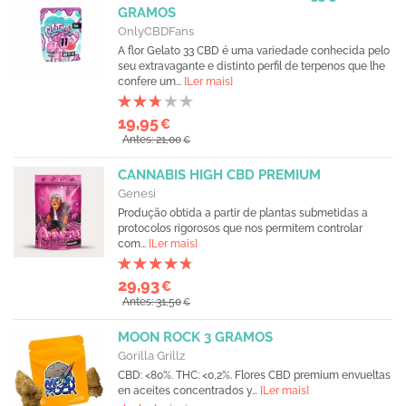
GRAMOS
OnlyCBDFans
A flor Gelato 33 CBD é uma variedade conhecida pelo
seu extravagante e distinto perfil de terpenos que lhe
confere um...
[Ler mais]
19,95
€
Antes: 21,00
€
CANNABIS HIGH CBD PREMIUM
Genesi
Produção obtida a partir de plantas submetidas a
protocolos rigorosos que nos permitem controlar
com...
[Ler mais]
29,93
€
Antes: 31,50
€
MOON ROCK 3 GRAMOS
Gorilla Grillz
CBD: <80%. THC: <0,2%. Flores CBD premium envueltas
en aceites concentrados y...
[Ler mais]