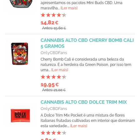
apresentamos os pacotes Mini Buds CBD. Uma
maravilha...
[Ler mais]
14,82
€
Antes: 15,60
€
CANNABIS ALTO CBD CHERRY BOMB CALI
5 GRAMOS
OnlyCBDFans
Cherry Bomb Cali é considerada uma beleza da
natureza. É a herdeira da Green Poison, por isso tem
uma...
[Ler mais]
19,95
€
Antes: 21,00
€
CANNABIS ALTO CBD DOLCE TRIM MIX
OnlyCBDFans
A Dolce Trim Mix Pocket é uma mistura de flores
italianas frutadas cultivadas em interior que dominam
esta variedade....
[Ler mais]