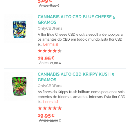
5,89
€
Antes: 6,20
€
CANNABIS ALTO CBD BLUE CHEESE 5
GRAMOS
OnlyCBDFans
A flor Blue Cheese CBD é outra escolha de topo para
os amantes do CBD em todo o mundo. Esta flor CBD
é...
[Ler mais]
19,95
€
Antes: 21,00
€
CANNABIS ALTO CBD KRIPPY KUSH 5
GRAMOS
OnlyCBDFans
As flores da Krippy Kush brilham como pequenos sóis
cobertos de tricomas amarelos intensos. Esta flor CBD
é...
[Ler mais]
19,95
€
Antes: 21,00
€