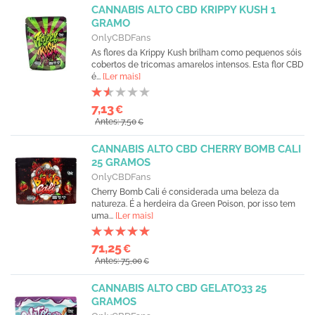
CANNABIS ALTO CBD KRIPPY KUSH 1
GRAMO
OnlyCBDFans
As flores da Krippy Kush brilham como pequenos sóis
cobertos de tricomas amarelos intensos. Esta flor CBD
é...
[Ler mais]
7,13
€
Antes: 7,50
€
CANNABIS ALTO CBD CHERRY BOMB CALI
25 GRAMOS
OnlyCBDFans
Cherry Bomb Cali é considerada uma beleza da
natureza. É a herdeira da Green Poison, por isso tem
uma...
[Ler mais]
71,25
€
Antes: 75,00
€
CANNABIS ALTO CBD GELATO33 25
GRAMOS