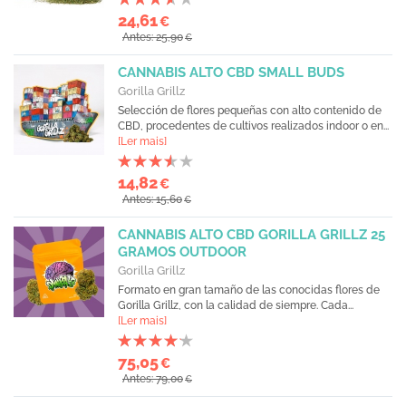
24,61
€
Antes: 25,90
€
CANNABIS ALTO CBD SMALL BUDS
Gorilla Grillz
Selección de flores pequeñas con alto contenido de
CBD, procedentes de cultivos realizados indoor o en...
[Ler mais]
14,82
€
Antes: 15,60
€
CANNABIS ALTO CBD GORILLA GRILLZ 25
GRAMOS OUTDOOR
Gorilla Grillz
Formato en gran tamaño de las conocidas flores de
Gorilla Grillz, con la calidad de siempre. Cada...
[Ler mais]
75,05
€
Antes: 79,00
€