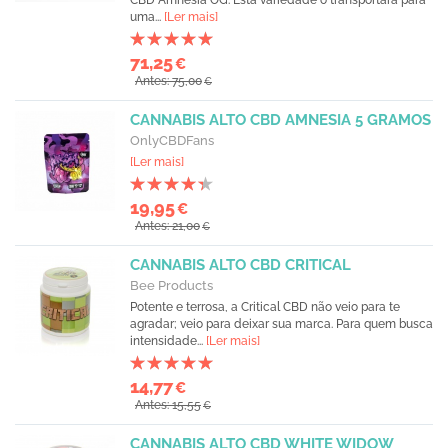
CBD Amnesia OG. Esta variedade o transportará para
uma...
[Ler mais]
71,25
€
Antes: 75,00
€
CANNABIS ALTO CBD AMNESIA 5 GRAMOS
OnlyCBDFans
[Ler mais]
19,95
€
Antes: 21,00
€
CANNABIS ALTO CBD CRITICAL
Bee Products
Potente e terrosa, a Critical CBD não veio para te
agradar; veio para deixar sua marca. Para quem busca
intensidade...
[Ler mais]
14,77
€
Antes: 15,55
€
CANNABIS ALTO CBD WHITE WIDOW