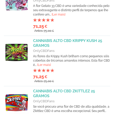
OnlyCBDFans
A flor Gelato 33 CBD é uma variedade conhecida pelo
seu extravagante e distinto perfil de terpenos que lhe
confere um...
[Ler mais]
71,25
€
Antes: 75,00
€
CANNABIS ALTO CBD KRIPPY KUSH 25
GRAMOS
OnlyCBDFans
As flores da Krippy Kush brilham como pequenos sóis
cobertos de tricomas amarelos intensos. Esta flor CBD
é...
[Ler mais]
71,25
€
Antes: 75,00
€
CANNABIS ALTO CBD ZKITTLEZ 25
GRAMOS
OnlyCBDFans
Se você procura uma flor de CBD de alta qualidade, a
Zkittlez CBD é uma escolha excepcional. Seu perfil...