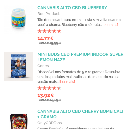
CANNABIS ALTO CBD BLUEBERRY
Bee Products
Tão doce quanto seu ex, mas esta sim volta quando
você a chama. Blueberry não é só fruta...
[Ler mais]
14,77
€
Antes: 15,55
€
MINI BUDS CBD PREMIUM INDOOR SUPER
LEMON HAZE
Genesi
Disponível nos formatos de 5 e 10 gramas.Descubra
um dos produtos mais valiosos do mercado na sua
versão mais...
[Ler mais]
13,92
€
Antes: 14,65
€
CANNABIS ALTO CBD CHERRY BOMB CALI
1 GRAMO
OnlyCBDFans