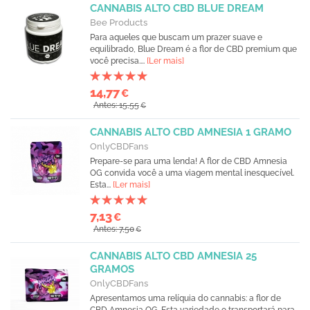
CANNABIS ALTO CBD BLUE DREAM
Bee Products
Para aqueles que buscam um prazer suave e
equilibrado, Blue Dream é a flor de CBD premium que
você precisa....
[Ler mais]
14,77
€
Antes: 15,55
€
CANNABIS ALTO CBD AMNESIA 1 GRAMO
OnlyCBDFans
Prepare-se para uma lenda! A flor de CBD Amnesia
OG convida você a uma viagem mental inesquecível.
Esta...
[Ler mais]
7,13
€
Antes: 7,50
€
CANNABIS ALTO CBD AMNESIA 25
GRAMOS
OnlyCBDFans
Apresentamos uma relíquia do cannabis: a flor de