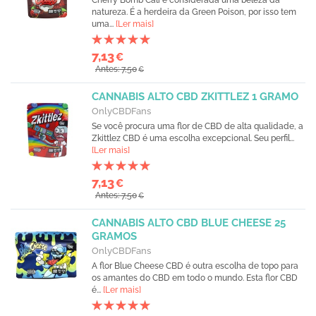
Cherry Bomb Cali é considerada uma beleza da
natureza. É a herdeira da Green Poison, por isso tem
uma...
[Ler mais]
7,13
€
Antes: 7,50
€
CANNABIS ALTO CBD ZKITTLEZ 1 GRAMO
OnlyCBDFans
Se você procura uma flor de CBD de alta qualidade, a
Zkittlez CBD é uma escolha excepcional. Seu perfil...
[Ler mais]
7,13
€
Antes: 7,50
€
CANNABIS ALTO CBD BLUE CHEESE 25
GRAMOS
OnlyCBDFans
A flor Blue Cheese CBD é outra escolha de topo para
os amantes do CBD em todo o mundo. Esta flor CBD
é...
[Ler mais]