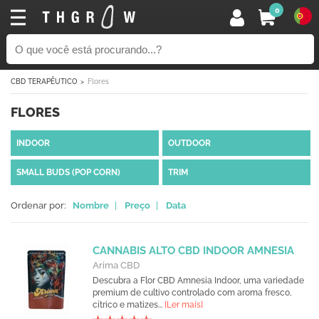
0
CBD TERAPÊUTICO
Flores
FLORES
INDOOR
OUTDOOR
SMALL BUDS (POP CORN)
TRIM
Ordenar por:
Nombre
|
Preço
|
Data
CANNABIS ALTO CBD INDOOR AMNESIA
Arima CBD
Descubra a Flor CBD Amnesia Indoor, uma variedade
premium de cultivo controlado com aroma fresco,
cítrico e matizes...
[Ler mais]