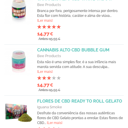
Bee Products
Branca por fora, perigosamente intensa por dentro.
Esta flor com história, caráter e alma de viúva...
[Ler mais]
14,77
€
Antes: 15,55
€
CANNABIS ALTO CBD BUBBLE GUM
Bee Products
Esta não é uma simples flor, é a sua infância mais
marota servida com atitude. A sua desculpa...
[Ler mais]
14,77
€
Antes: 15,55
€
FLORES DE CBD READY TO ROLL GELATO
Iguana Smoke
Desfrute da conveniência das nossas autênticas
flores de CBD Gelato prontas a enrolar. Estas flores de
CBD...
[Ler mais]