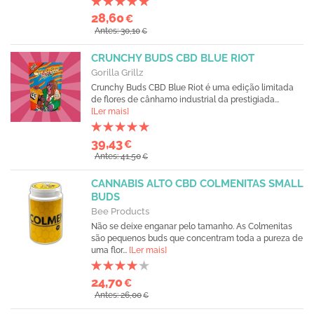
28,60
€
Antes: 30,10
€
CRUNCHY BUDS CBD BLUE RIOT
Gorilla Grillz
Crunchy Buds CBD Blue Riot é uma edição limitada
de flores de cânhamo industrial da prestigiada...
[Ler mais]
39,43
€
Antes: 41,50
€
CANNABIS ALTO CBD COLMENITAS SMALL
BUDS
Bee Products
Não se deixe enganar pelo tamanho. As Colmenitas
são pequenos buds que concentram toda a pureza de
uma flor...
[Ler mais]
24,70
€
Antes: 26,00
€