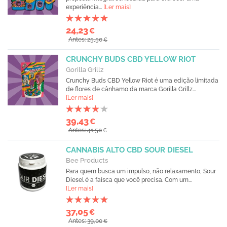
experiência...
[Ler mais]
24,23
€
Antes: 25,50
€
CRUNCHY BUDS CBD YELLOW RIOT
Gorilla Grillz
Crunchy Buds CBD Yellow Riot é uma edição limitada
de flores de cânhamo da marca Gorilla Grillz...
[Ler mais]
39,43
€
Antes: 41,50
€
CANNABIS ALTO CBD SOUR DIESEL
Bee Products
Para quem busca um impulso, não relaxamento, Sour
Diesel é a faísca que você precisa. Com um...
[Ler mais]
37,05
€
Antes: 39,00
€