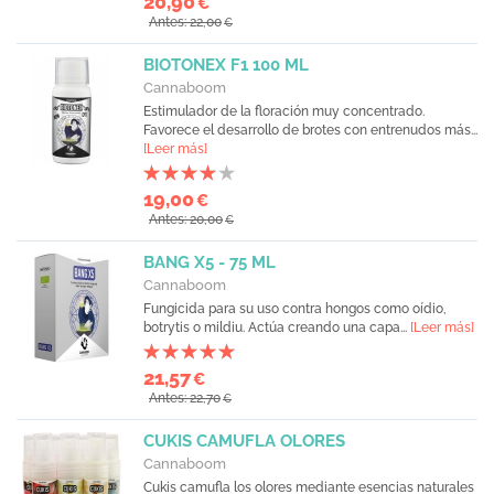
20,90
€
Antes: 22,00
€
BIOTONEX F1 100 ML
Cannaboom
Estimulador de la floración muy concentrado.
Favorece el desarrollo de brotes con entrenudos más...
[Leer más]
19,00
€
Antes: 20,00
€
BANG X5 - 75 ML
Cannaboom
Fungicida para su uso contra hongos como oídio,
botrytis o mildiu. Actúa creando una capa...
[Leer más]
21,57
€
Antes: 22,70
€
CUKIS CAMUFLA OLORES
Cannaboom
Cukis camufla los olores mediante esencias naturales