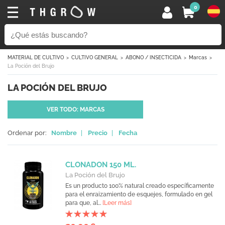
0
MATERIAL DE CULTIVO
CULTIVO GENERAL
ABONO / INSECTICIDA
Marcas
La Poción del Brujo
LA POCIÓN DEL BRUJO
VER TODO: MARCAS
Ordenar por:
Nombre
|
Precio
|
Fecha
CLONADON 150 ML.
La Poción del Brujo
Es un producto 100% natural creado específicamente
para el enraizamiento de esquejes, formulado en gel
para que, al...
[Leer más]