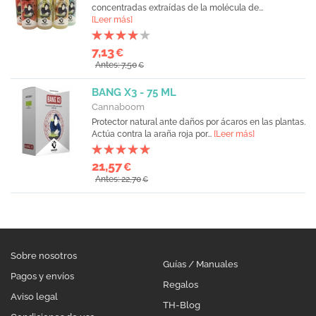
concentradas extraídas de la molécula de...
[Leer más]
7,13
€
Antes: 7,50
€
BANG X3 - 75 ML
Cannaboom
Protector natural ante daños por ácaros en las plantas.
Actúa contra la araña roja por...
[Leer más]
21,57
€
Antes: 22,70
€
Sobre nosotros
Guías / Manuales
Pagos y envíos
Regalos
Aviso legal
TH-Blog