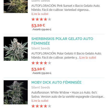
Silent Seeds
AUTOFLORACIÓN. Pink Sunset x Bacio Gelato Auto,
híbrido. Fácil de cultivar. Variedad vigorosa...
[Lire la suite]
53,10
€
Avant: 59,00
€
SHERBINSKIS POLAR GELATO AUTO
FÉMINISÉE
Silent Seeds
AUTOFLORACIÓN. Polar Gelato X Bacio Gelato Auto,
híbrido. Fácil de cultivar, potente y...
[Lire la suite]
53,10
€
Avant: 59,00
€
MOBY DICK AUTO FÉMINISÉE
Silent Seeds
Autofloraison. White Widow + Haze 2.0 Auto, 60%
Sativa. Version auto de la variété espagnole classique...
[Lire la suite]