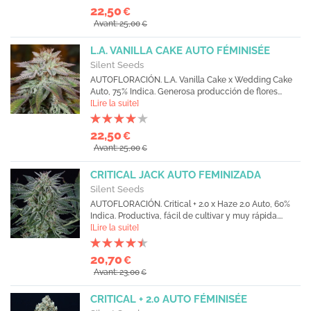
22,50
€
Avant: 25,00
€
L.A. VANILLA CAKE AUTO FÉMINISÉE
Silent Seeds
AUTOFLORACIÓN. L.A. Vanilla Cake x Wedding Cake
Auto, 75% Indica. Generosa producción de flores...
[Lire la suite]
22,50
€
Avant: 25,00
€
CRITICAL JACK AUTO FEMINIZADA
Silent Seeds
AUTOFLORACIÓN. Critical + 2.0 x Haze 2.0 Auto, 60%
Indica. Productiva, fácil de cultivar y muy rápida....
[Lire la suite]
20,70
€
Avant: 23,00
€
CRITICAL + 2.0 AUTO FÉMINISÉE