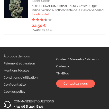
Silent Seeds
AUTOFLORACIÓN. Critical + Auto x Critical +, 75%
Indica. Versión autofloreciente de la clásica variedad...
[Lire la suite]
22,50
€
Avant: 25,00
€
À propos de nous
Guides / Manuels d'utilisation
Paiement et livraison
Cadeaux
Mentions légales
TH-Blog
Conditions d'utilisation
Contactez-nous
Confidentialité
Cookies policy
COMMANDES ET QUESTIONS
+34 968 219 849