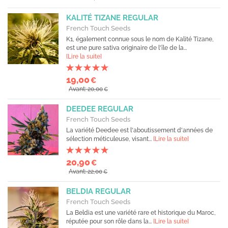
KALITÉ TIZANE REGULAR
French Touch Seeds
K1, également connue sous le nom de Kalité Tizane,
est une pure sativa originaire de l'île de la...
[Lire la suite]
19,00
€
Avant: 20,00
€
DEEDEE REGULAR
French Touch Seeds
La variété Deedee est l'aboutissement d'années de
sélection méticuleuse, visant...
[Lire la suite]
20,90
€
Avant: 22,00
€
BELDIA REGULAR
French Touch Seeds
La Beldia est une variété rare et historique du Maroc,
réputée pour son rôle dans la...
[Lire la suite]