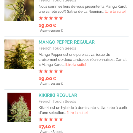
French Touch Seeds
Nous sommes fiers de vous présenter la Mangu Karot,
une variété 100% Sativa de La Réunion...
[Lire la suite]
19,00
€
Avant: 20,00
€
MANGO PEPPER REGULAR
French Touch Seeds
Mango Pepper est une pure sativa, issue du
croisement de deux landraces réunionnaises : Zamal
« Mangu Karot...
[Lire la suite]
19,00
€
Avant: 20,00
€
KIKIRIKI REGULAR
French Touch Seeds
Kikiriki est un hybride à dominante sativa créé à partir
d'une sélection...
[Lire la suite]
17,10
€
Avant: 18,00
€