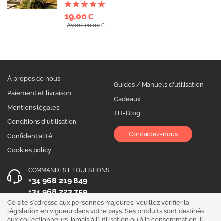
19,00
€
Avant: 20,00
€
À propos de nous
Guides / Manuels d'utilisation
Paiement et livraison
Cadeaux
Mentions légales
TH-Blog
Conditions d'utilisation
Contactez-nous
Confidentialité
Cookies policy
COMMANDES ET QUESTIONS
+34 968 219 849
+34 968 223 759
Ce site s´adresse aux personnes majeures, veuillez vérifier la
HEURES D´OUVERTURE
législation en vigueur dans votre pays. Ses produits sont destinés
aux collectionneurs, jamais à l´utilisation ou à la consommation. Il
Du lundi au vendredi 10:00 - 19:00