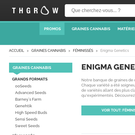
PROMOS
GRAINES CANNABIS
MATÉRIE
ACCUEIL
GRAINES CANNABIS
FÉMINISSÉS
Enigma Genetics
ENIGMA GENE
GRAINES CANNABIS
GRANDS FORMATS
Notre banque de graines de ca
Chaque variété a été soigneu
00Seeds
de variétés allant des plus c
Advanced Seeds
qu'expérimentés. Découvrez u
Barney´s Farm
Genehtik
VOIR TOUT: FÉMINI
High Speed Buds
Sensi Seeds
Sweet Seeds