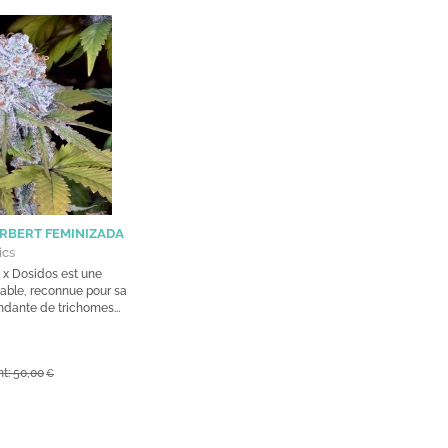
RBERT FEMINIZADA
ics
 x Dosidos est une
able, reconnue pour sa
dante de trichomes...
t: 50,00
€