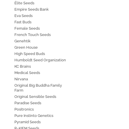
Élite Seeds
Empire Seeds Bank
Eva Seeds
Fast Buds
Female Seeds
French Touch Seeds
Genehtik
Green House
High Speed Buds
Humboldt Seed Organization
KC Brains
Medical Seeds
Nirvana
Original Big Buddha Family
Farm
Original Sensible Seeds
Paradise Seeds
Positronics
Pure Instinto Genetics
Pyramid Seeds
R-KIEM Seeds