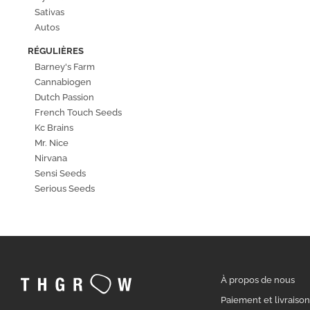
Sativas
Autos
RÉGULIÈRES
Barney's Farm
Cannabiogen
Dutch Passion
French Touch Seeds
Kc Brains
Mr. Nice
Nirvana
Sensi Seeds
Serious Seeds
À propos de nous
Paiement et livraiso