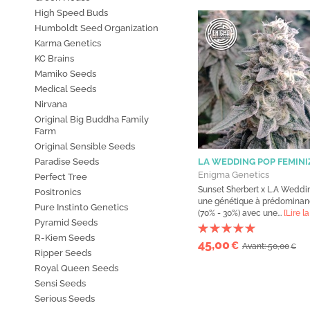
High Speed Buds
Humboldt Seed Organization
Karma Genetics
KC Brains
Mamiko Seeds
Medical Seeds
Nirvana
Original Big Buddha Family
Farm
Original Sensible Seeds
Paradise Seeds
LA WEDDING POP FEMIN
Enigma Genetics
Perfect Tree
Sunset Sherbert x L.A Weddi
Positronics
une génétique à prédominan
Pure Instinto Genetics
(70% - 30%) avec une...
[Lire la
Pyramid Seeds
R-Kiem Seeds
45,00
€
Avant: 50,00
€
Ripper Seeds
Royal Queen Seeds
Sensi Seeds
Serious Seeds