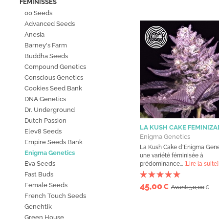
FÉMINISSÉS
00 Seeds
Advanced Seeds
Anesia
Barney's Farm
Buddha Seeds
Compound Genetics
Conscious Genetics
Cookies Seed Bank
DNA Genetics
Dr. Underground
Dutch Passion
LA KUSH CAKE FEMINIZA
Elev8 Seeds
Enigma Genetics
Empire Seeds Bank
La Kush Cake d'Enigma Gene
Enigma Genetics
une variété féminisée à
Eva Seeds
prédominance...
[Lire la suite]
Fast Buds
45,00
Female Seeds
€
Avant: 50,00
€
French Touch Seeds
Genehtik
Green House