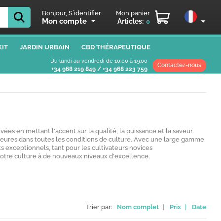
Bonjour, S´identifier
Mon panier
Mon compte
Articles:
0
IT
JARDIN URBAIN
CBD THÉRAPEUTIQUE
Du lundi au vendredi de 10:00 à 19:00
Contactez-nous
+34 968 219 849
/
+34 968 223 759
ées en mettant l'accent sur la qualité, la puissance et la saveur.
ieures dans toutes les conditions de culture. Avec une large gamme
s exceptionnels, tant pour les cultivateurs novices
votre culture à de nouveaux niveaux d'excellence.
Trier par:
Nom complet
|
Prix
|
Date