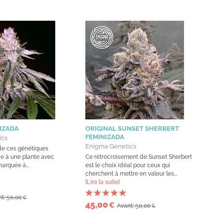
IZADA
ORIGINAL SUNSET SHERBERT
FEMINIZADA
ics
Enigma Genetics
de ces génétiques
e à une plante avec
Ce rétrocroisement de Sunset Sherbert
arquée à...
est le choix idéal pour ceux qui
cherchent à mettre en valeur les...
[Lire la suite]
t: 50,00
€
45,00
€
Avant: 50,00
€