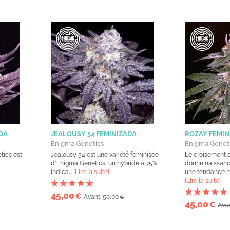
DA
JEALOUSY 54 FEMINIZADA
ROZAY FEMIN
Enigma Genetics
Enigma Genet
tics est
Jealousy 54 est une variété féminisée
Le croisement 
d'Enigma Genetics, un hybride à 75%
donne naissanc
indica...
[Lire la suite]
une tendance m
[Lire la suite]
45,00
€
Avant: 50,00
€
45,00
€
Avan