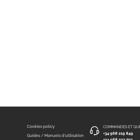
Cookies policy
COMMANDES ET QU
+34 968 219 849
n
Guides / Manuels d'utilisation
+34 968 223 759