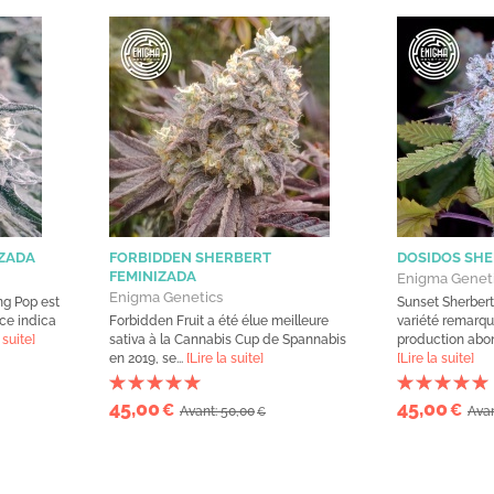
IZADA
FORBIDDEN SHERBERT
DOSIDOS SHE
FEMINIZADA
Enigma Genet
Enigma Genetics
ng Pop est
Sunset Sherbert
ce indica
Forbidden Fruit a été élue meilleure
variété remarqu
 suite]
sativa à la Cannabis Cup de Spannabis
production abon
en 2019, se...
[Lire la suite]
[Lire la suite]
45,00
45,00
€
€
Avant: 50,00
Avan
€