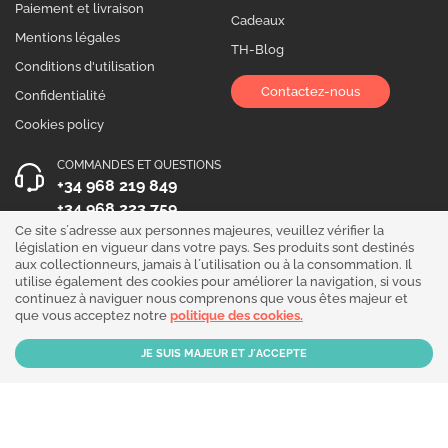
Paiement et livraison
Cadeaux
Mentions légales
TH-Blog
Conditions d'utilisation
Contactez-nous
Confidentialité
Cookies policy
COMMANDES ET QUESTIONS
+34 968 219 849
+34 968 223 759
Ce site s´adresse aux personnes majeures, veuillez vérifier la
HEURES D´OUVERTURE
législation en vigueur dans votre pays. Ses produits sont destinés
aux collectionneurs, jamais à l´utilisation ou à la consommation. Il
Du lundi au vendredi 10:00 - 19:00
utilise également des cookies pour améliorer la navigation, si vous
continuez à naviguer nous comprenons que vous êtes majeur et
Suivez-nous !
que vous acceptez notre
politique des cookies.
Our products are sold for collection purposes only. Read the
legal disclaimer
.
Copyright © 2026 - THGrow.com - Souvenir Garden S.L. CIF B-73729667 - Calle