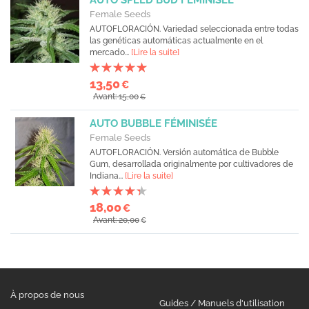
AUTO SPEED BUD FÉMINISÉE
Female Seeds
AUTOFLORACIÓN. Variedad seleccionada entre todas
las genéticas automáticas actualmente en el
mercado...
[Lire la suite]
13,50
€
Avant: 15,00
€
AUTO BUBBLE FÉMINISÉE
Female Seeds
AUTOFLORACIÓN. Versión automática de Bubble
Gum, desarrollada originalmente por cultivadores de
Indiana...
[Lire la suite]
18,00
€
Avant: 20,00
€
À propos de nous
Guides / Manuels d'utilisation