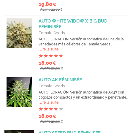
19,80
€
Avant: 22,00
€
AUTO WHITE WIDOW X BIG BUD
FÉMINISÉE
Female Seeds
AUTOFLORACIÓN. Versión automática de una de la
variedades más célebres de Female Seeds...
[Lire la suite]
18,00
€
Avant: 20,00
€
AUTO AK FÉMINISÉE
Female Seeds
AUTOFLORACIÓN. Versión automática de AK47 con
cogollos compactos y un extraordinario y penetrante...
[Lire la suite]
18,00
€
Avant: 20,00
€