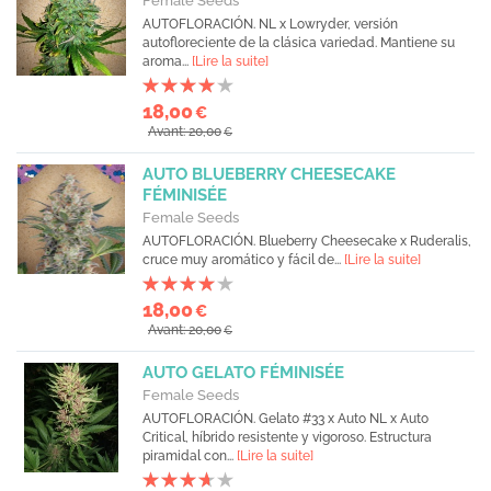
Female Seeds
AUTOFLORACIÓN. NL x Lowryder, versión
autofloreciente de la clásica variedad. Mantiene su
aroma...
[Lire la suite]
18,00
€
Avant: 20,00
€
AUTO BLUEBERRY CHEESECAKE
FÉMINISÉE
Female Seeds
AUTOFLORACIÓN. Blueberry Cheesecake x Ruderalis,
cruce muy aromático y fácil de...
[Lire la suite]
18,00
€
Avant: 20,00
€
AUTO GELATO FÉMINISÉE
Female Seeds
AUTOFLORACIÓN. Gelato #33 x Auto NL x Auto
Critical, híbrido resistente y vigoroso. Estructura
piramidal con...
[Lire la suite]