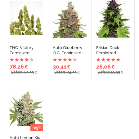
THC-Victory
Auto Glueberry
Frisian Duck
Feminized
O.G. Feminized
Feminized
78,26
30,41
26,06
€
€
€
Before: 89,95
Before: 34,95
Before: 29,95
€
€
€
-25%
Auto Lemon Kix