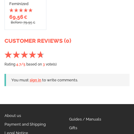
Feminized
69,56
€
Before: 79,95
€
CUSTOMER REVIEWS (0)
Rating
4.7
/5
based on
3
vote(s)
You must
sign in
to write comments.
About us
Guides / Manuals
Payment and Shipping
Gifts
Legal Notice