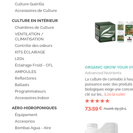
Culture Guérilla
Accessoires de Culture
CULTURE EN INTÉRIEUR
Chambres de Culture
VENTILATION /
CLIMATISATION
Contrôle des odeurs
KITS ÉCLAIRAGE
LEDs
Éclairage Froid - CFL
ORGANIC GROW YOUR O
AMPOULES
Advanced Nutrients
Reflectores
La culture de cannabis à hau
puissance avec des produits
Ballasts
biologiques exige une concen
Programmateurs
clé sur les...
[Lire la suite]
Accessoires Indoor
73,59
AÉRO-HIDROPONIQUES
€
Avant: 79,56
€
Équipement
Accesorios
Bombas Agua - Aire