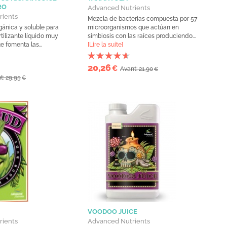
RO
Advanced Nutrients
rients
Mezcla de bacterias compuesta por 57
ánica y soluble para
microorganismos que actúan en
tilizante líquido muy
simbiosis con las raíces produciendo...
 fomenta las...
[Lire la suite]
20,26
€
Avant: 21,90
€
t: 29,95
€
VOODOO JUICE
rients
Advanced Nutrients