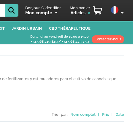
Bonjour, S´identifier
Mon panier
Mon compte
Articles:
0
IT
JARDIN URBAIN
CBD THÉRAPEUTIQUE
Du lundi au vendredi de 10:00 à 19:00
Contactez-nous
+34 968 219 849
/
+34 968 223 759
e fertilizantes y estimuladores para el cultivo de cannabis que
Trier par:
Nom complet
|
Prix
|
Date