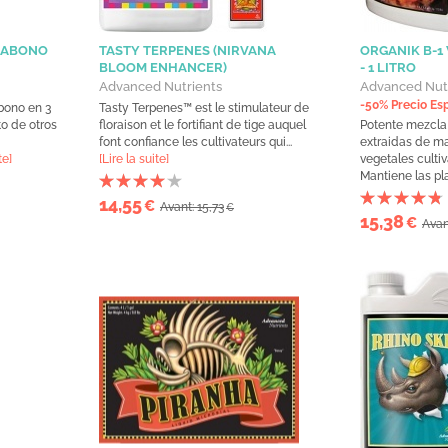
 (ABONO
TASTY TERPENES (NIRVANA
ORGANIK B-1
BLOOM ENHANCER)
- 1 LITRO
Advanced Nutrients
Advanced Nut
-50% Precio Es
bono en 3
Tasty Terpenes™ est le stimulateur de
o de otros
floraison et le fortifiant de tige auquel
Potente mezcla
font confiance les cultivateurs qui...
extraidas de ma
te]
[Lire la suite]
vegetales culti
Mantiene las pla
14,55
€
Avant: 15,73
€
15,38
€
Avan