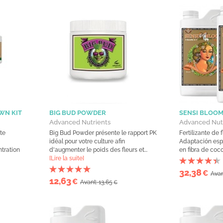
WN KIT
BIG BUD POWDER
SENSI BLOOM
Advanced Nutrients
Advanced Nut
te
Big Bud Powder présente le rapport PK
Fertilizante de 
idéal pour votre culture afin
Adaptación espe
tration
d'augmenter le poids des fleurs et...
en fibra de coco
[Lire la suite]
32,38
€
Avan
12,63
€
Avant: 13,65
€