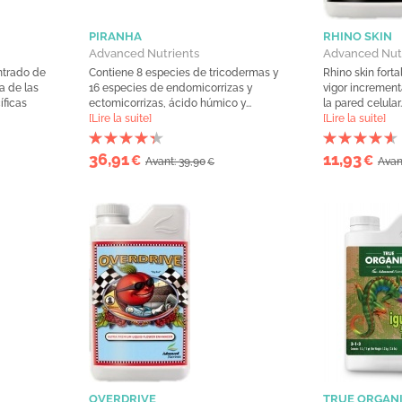
PIRANHA
RHINO SKIN
Advanced Nutrients
Advanced Nut
ntrado de
Contiene 8 especies de tricodermas y
Rhino skin fort
a de las
16 especies de endomicorrizas y
vigor increment
íficas
ectomicorrizas, ácido húmico y...
la pared celular.
[Lire la suite]
[Lire la suite]
36,91
11,93
€
€
Avant: 39,90
Avan
€
OVERDRIVE
TRUE ORGANI