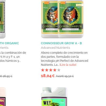
TH ORGANIC
CONNOISSEUR GROW A - B
rients
Advanced Nutrients
s la combinación de
Abono completo de crecimiento en
s H-2 y F-1, un
dos partes, formulado con la
dos húmicos y...
tecnología pH Perfect de Advanced
Nutrients. La...
[Lire la suite]
18,04
€
t: 26,95
Avant: 19,50
€
€