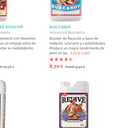
IZER BOOSTER
BUD CANDY
rients
Advanced Nutrients
menticio con vitaminas
Booster de floración a base de
ntas un empuje extra de
melazas, azúcares y carbohidratos.
entar su metabolismo
Produce un mayor rendimiento de
peso en las...
[Lire la suite]
8,70
€
t: 15,56
Avant: 9,40
€
€