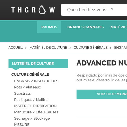
PROMOS
GRAINES CANNABIS
MATÉRIE
ACCUEIL
MATÉRIEL DE CULTURE
CULTURE GÉNÉRALE
ENGRAI
ADVANCED N
MATÉRIEL DE CULTURE
CULTURE GÉNÉRALE
Respaldado por más de dos dé
optimiza el desarrollo de las 
ENGRAIS / INSECTICIDES
Pots / Plateaux
Substrats
VOIR TOUT: MARQ
Plastiques / Mailles
MATÉRIEL D'IRRIGATION
Manucure / Effeuilleuses
Séchage / Stockage
MESURE