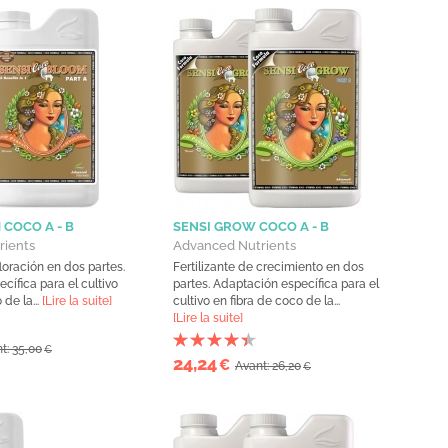
 COCO A - B
SENSI GROW COCO A - B
rients
Advanced Nutrients
floración en dos partes.
Fertilizante de crecimiento en dos
cífica para el cultivo
partes. Adaptación específica para el
 de la...
[Lire la suite]
cultivo en fibra de coco de la...
[Lire la suite]
t: 35,00
€
24,24
€
Avant: 26,20
€