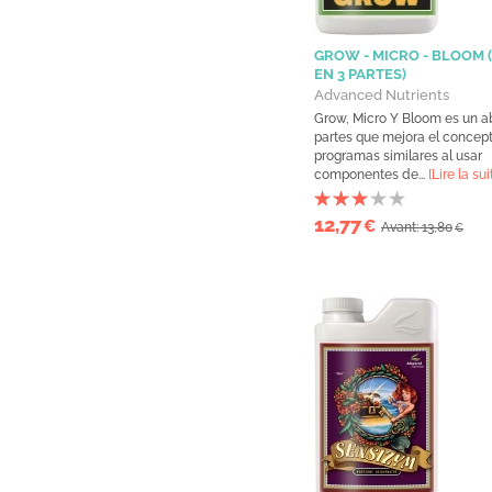
GROW - MICRO - BLOOM
EN 3 PARTES)
Advanced Nutrients
Grow, Micro Y Bloom es un a
partes que mejora el concept
programas similares al usar
componentes de...
[Lire la sui
12,77
€
Avant: 13,80
€