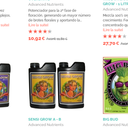
GROW - 1 LIT
Advanced Nutrients
Advanced Nut
vez
Potenciador para la 2ª fase de
plejos,
floración, generando un mayor número
Mezcla 100% org
de brotes florales y aportando la...
crecimiento. Fer
 suite]
[Lire la suite]
concentrado que
[Lire la suite]
10,92
€
Avant: 11,80
€
27,70
€
Avan
SENSI GROW A - B
BIG BUD
Advanced Nutrients
Advanced Nut