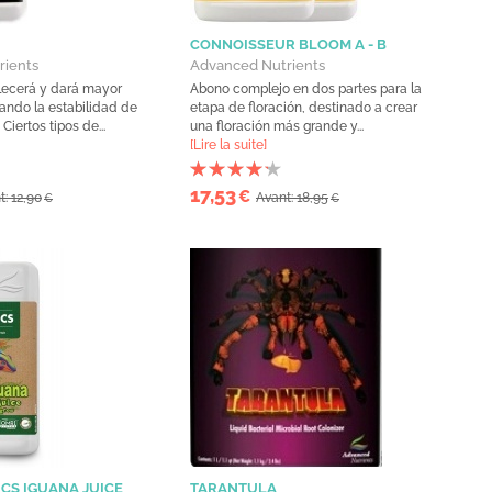
CONNOISSEUR BLOOM A - B
rients
Advanced Nutrients
alecerá y dará mayor
Abono complejo en dos partes para la
ando la estabilidad de
etapa de floración, destinado a crear
 Ciertos tipos de...
una floración más grande y...
[Lire la suite]
17,53
€
t: 12,90
Avant: 18,95
€
€
CS IGUANA JUICE
TARANTULA