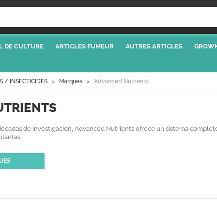
L DE CULTURE
ARTICLES FUMEUR
AUTRES ARTICLES
GROWK
S / INSECTICIDES
Marques
Advanced Nutrients
UTRIENTS
cadas de investigación, Advanced Nutrients ofrece un sistema completo d
plantas.
UES