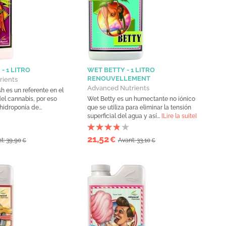
- 1 LITRO
WET BETTY - 1 LITRO
RENOUVELLEMENT
rients
Advanced Nutrients
h es un referente en el
el cannabis, por eso
Wet Betty es un humectante no iónico
hidroponía de...
que se utiliza para eliminar la tensión
superficial del agua y así...
[Lire la suite]
21,52
€
t: 39,90
Avant: 33,10
€
€