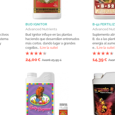
BUD IGNITOR
B-52 FERTIL
Advanced Nutrients
Advanced Nut
ctivos
Bud Ignitor influye en las plantas
Suplemento ali
istema
haciendo que desarrollen entrenudos
B, da a las pla
y
más cortos, dando lugar a grandes
energía al aum
cogollos...
[Lire la suite]
e...
[Lire la suite]
24,00
14,39
€
€
Avant: 25,95
Avan
€