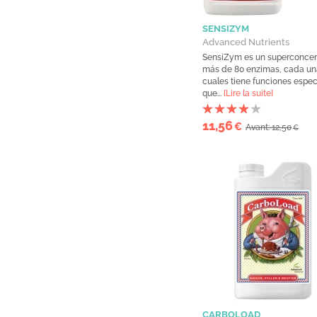
SENSIZYM
Advanced Nutrients
SensiZym es un superconce
más de 80 enzimas, cada un
cuales tiene funciones espec
que...
[Lire la suite]
11,56
€
Avant: 12,50
€
CARBOLOAD