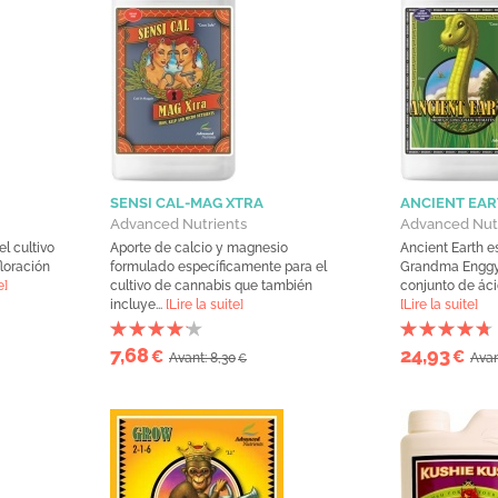
SENSI CAL-MAG XTRA
ANCIENT EAR
Advanced Nutrients
Advanced Nut
l cultivo
Aporte de calcio y magnesio
Ancient Earth e
loración
formulado específicamente para el
Grandma Enggy’
e]
cultivo de cannabis que también
conjunto de áci
incluye...
[Lire la suite]
[Lire la suite]
7,68
24,93
€
€
Avant: 8,30
Avan
€