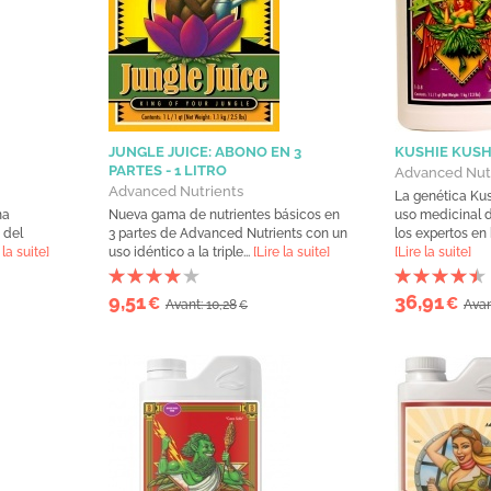
JUNGLE JUICE: ABONO EN 3
KUSHIE KUSH 
PARTES - 1 LITRO
Advanced Nut
Advanced Nutrients
La genética Kus
na
Nueva gama de nutrientes básicos en
uso medicinal d
 del
3 partes de Advanced Nutrients con un
los expertos en 
 la suite]
uso idéntico a la triple...
[Lire la suite]
[Lire la suite]
9,51
36,91
€
€
Avant: 10,28
Avan
€