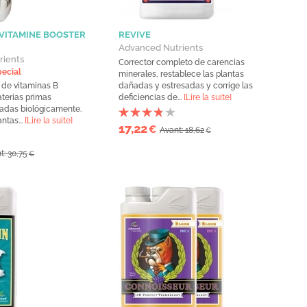
 VITAMINE BOOSTER
REVIVE
Advanced Nutrients
rients
Corrector completo de carencias
pecial
minerales, restablece las plantas
 de vitaminas B
dañadas y estresadas y corrige las
terias primas
deficiencias de...
[Lire la suite]
vadas biológicamente.
ntas...
[Lire la suite]
17,22
€
Avant: 18,62
€
t: 30,75
€