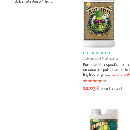
Substrats Aéro/Hidro
BIG BUD COCO
Advanced Nutrients
Formulación específica para e
en coco del potenciador de f
Big Bud original....
[Lire la suit
12,03
€
Avant: 13,00
€