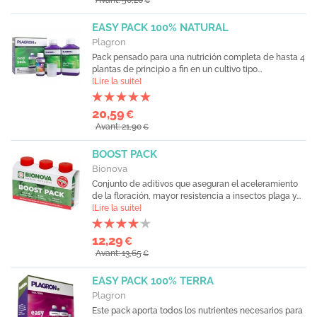
Avant: 50,20
€
EASY PACK 100% NATURAL
Plagron
Pack pensado para una nutrición completa de hasta 4
plantas de principio a fin en un cultivo tipo...
[Lire la suite]
20,59
€
Avant: 21,90
€
BOOST PACK
Bionova
Conjunto de aditivos que aseguran el aceleramiento
de la floración, mayor resistencia a insectos plaga y...
[Lire la suite]
12,29
€
Avant: 13,65
€
EASY PACK 100% TERRA
Plagron
Este pack aporta todos los nutrientes necesarios para