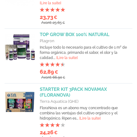
[Lire la suite]
23,73
€
Avant: 25,65
€
TOP GROW BOX 100% NATURAL
Plagron
Incluye todo lo necesario para el cultivo de 1 m² de
forma orgánica, primando el sabor, el olor y la
calidad....
[Lire la suite]
62,89
€
Avant: 66,90
€
STARTER KIT 3PACK NOVAMAX
(FLORANOVA)
Terra Aquatica (GHE)
FloraNova es un abono muy concentrado que
combina las ventajas del cultivo orgánico y el
hidropónico. Ripen es...
[Lire la suite]
24,26
€