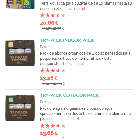
Terra Aquatica para cultivar de 1 a 10 plantas hasta su
cosecha. Se...
[Lire la suite]
20,66
€
Avant: 21,75
€
TRY-PACK INDOOR PACK
Biobizz
Pack de abonos orgánicos de Biobizz pensados para
pequeños cultivos de interior. El pack está
compuesto...
[Lire la suite]
13,46
€
Avant: 14,95
€
TRY-PACK OUTDOOR PACK
Biobizz
Pack d'engrais organiques Biobizz conçus
spécialement pour les petites cultures de plein air. Le
pack est...
[Lire la suite]
13,68
€