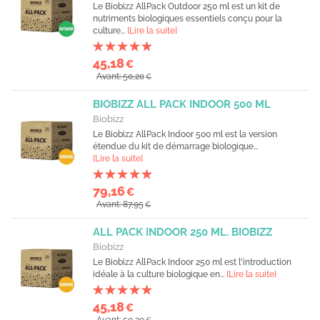
Le Biobizz All·Pack Outdoor 250 ml est un kit de
nutriments biologiques essentiels conçu pour la
culture...
[Lire la suite]
45,18
€
Avant: 50,20
€
BIOBIZZ ALL PACK INDOOR 500 ML
Biobizz
Le Biobizz All·Pack Indoor 500 ml est la version
étendue du kit de démarrage biologique...
[Lire la suite]
79,16
€
Avant: 87,95
€
ALL PACK INDOOR 250 ML. BIOBIZZ
Biobizz
Le Biobizz All·Pack Indoor 250 ml est l'introduction
idéale à la culture biologique en...
[Lire la suite]
45,18
€