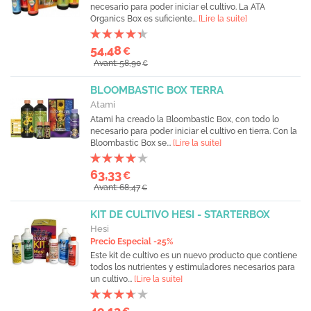
necesario para poder iniciar el cultivo. La ATA
Organics Box es suficiente...
[Lire la suite]
54,48
€
Avant: 58,90
€
BLOOMBASTIC BOX TERRA
Atami
Atami ha creado la Bloombastic Box, con todo lo
necesario para poder iniciar el cultivo en tierra. Con la
Bloombastic Box se...
[Lire la suite]
63,33
€
Avant: 68,47
€
KIT DE CULTIVO HESI - STARTERBOX
Hesi
Precio Especial -25%
Este kit de cultivo es un nuevo producto que contiene
todos los nutrientes y estimuladores necesarios para
un cultivo...
[Lire la suite]
49,13