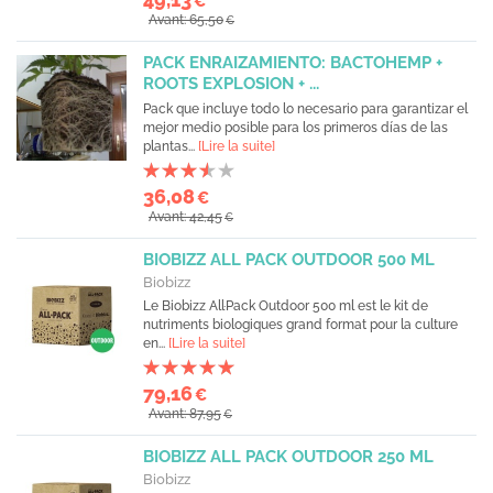
€
Avant: 65,50
€
PACK ENRAIZAMIENTO: BACTOHEMP +
ROOTS EXPLOSION + ...
Pack que incluye todo lo necesario para garantizar el
mejor medio posible para los primeros días de las
plantas...
[Lire la suite]
36,08
€
Avant: 42,45
€
BIOBIZZ ALL PACK OUTDOOR 500 ML
Biobizz
Le Biobizz All·Pack Outdoor 500 ml est le kit de
nutriments biologiques grand format pour la culture
en...
[Lire la suite]
79,16
€
Avant: 87,95
€
BIOBIZZ ALL PACK OUTDOOR 250 ML
Biobizz