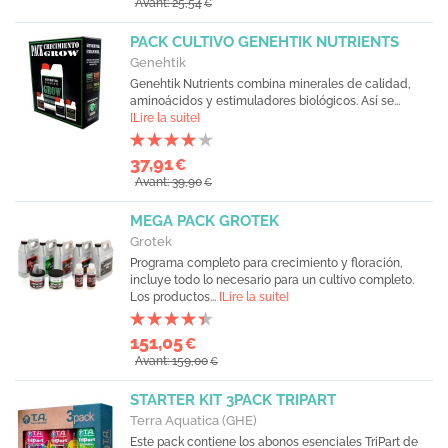
Avant: 25,54
€
PACK CULTIVO GENEHTIK NUTRIENTS
Genehtik
Genehtik Nutrients combina minerales de calidad,
aminoácidos y estimuladores biológicos. Así se...
[Lire la suite]
37,91
€
Avant: 39,90
€
MEGA PACK GROTEK
Grotek
Programa completo para crecimiento y floración,
incluye todo lo necesario para un cultivo completo.
Los productos...
[Lire la suite]
151,05
€
Avant: 159,00
€
STARTER KIT 3PACK TRIPART
Terra Aquatica (GHE)
Este pack contiene los abonos esenciales TriPart de