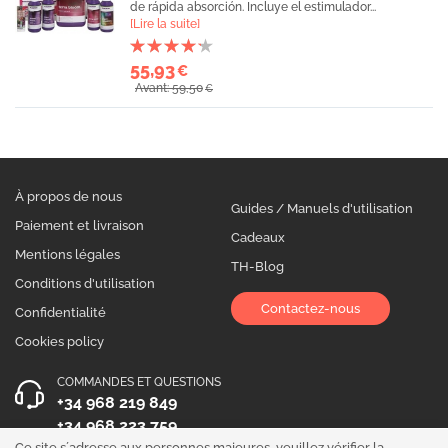
de rápida absorción. Incluye el estimulador...
[Lire la suite]
55,93
€
Avant: 59,50
€
À propos de nous
Guides / Manuels d'utilisation
Paiement et livraison
Cadeaux
Mentions légales
TH-Blog
Conditions d'utilisation
Contactez-nous
Confidentialité
Cookies policy
COMMANDES ET QUESTIONS
+34 968 219 849
+34 968 223 759
Ce site s´adresse aux personnes majeures, veuillez vérifier la