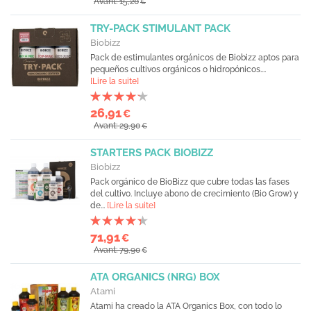
Avant: 15,20
€
TRY-PACK STIMULANT PACK
Biobizz
Pack de estimulantes orgánicos de Biobizz aptos para
pequeños cultivos orgánicos o hidropónicos....
[Lire la suite]
26,91
€
Avant: 29,90
€
STARTERS PACK BIOBIZZ
Biobizz
Pack orgánico de BioBizz que cubre todas las fases
del cultivo. Incluye abono de crecimiento (Bio Grow) y
de...
[Lire la suite]
71,91
€
Avant: 79,90
€
ATA ORGANICS (NRG) BOX
Atami
Atami ha creado la ATA Organics Box, con todo lo