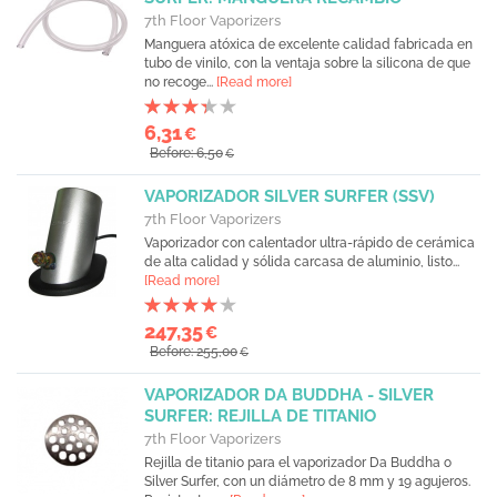
7th Floor Vaporizers
Manguera atóxica de excelente calidad fabricada en
tubo de vinilo, con la ventaja sobre la silicona de que
no recoge...
[Read more]
6,31
€
Before: 6,50
€
VAPORIZADOR SILVER SURFER (SSV)
7th Floor Vaporizers
Vaporizador con calentador ultra-rápido de cerámica
de alta calidad y sólida carcasa de aluminio, listo...
[Read more]
247,35
€
Before: 255,00
€
VAPORIZADOR DA BUDDHA - SILVER
SURFER: REJILLA DE TITANIO
7th Floor Vaporizers
Rejilla de titanio para el vaporizador Da Buddha o
Silver Surfer, con un diámetro de 8 mm y 19 agujeros.