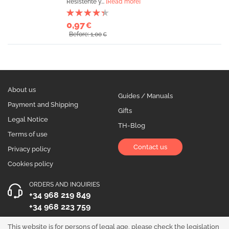
Resistente y...
[Read more]
0,97
€
Before: 1,00
€
About us
Guides / Manuals
Payment and Shipping
Gifts
Legal Notice
TH-Blog
Terms of use
Contact us
Privacy policy
Cookies policy
ORDERS AND INQUIRIES
+34 968 219 849
+34 968 223 759
OPENING HOURS
This website is for persons of legal age, please check the legislation