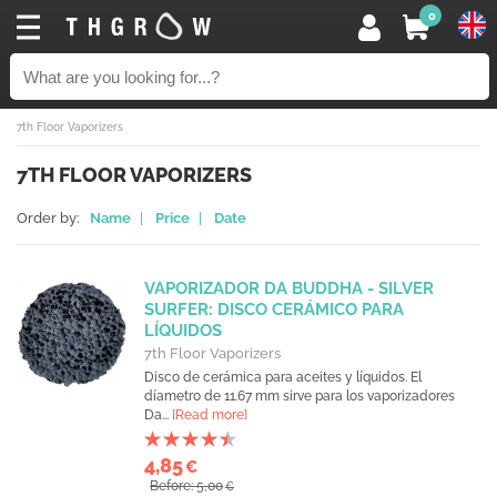
0
7th Floor Vaporizers
7TH FLOOR VAPORIZERS
Order by:
Name
|
Price
|
Date
VAPORIZADOR DA BUDDHA - SILVER
SURFER: DISCO CERÁMICO PARA
LÍQUIDOS
7th Floor Vaporizers
Disco de cerámica para aceites y líquidos. El
díametro de 11.67 mm sirve para los vaporizadores
Da...
[Read more]
4,85
€
Before: 5,00
€