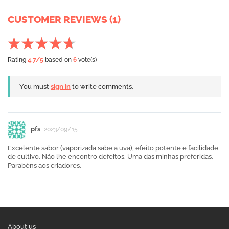
CUSTOMER REVIEWS (1)
Rating
4.7
/5
based on
6
vote(s)
You must
sign in
to write comments.
pfs
2023/09/15
Excelente sabor (vaporizada sabe a uva), efeito potente e facilidade
de cultivo. Não lhe encontro defeitos. Uma das minhas preferidas.
Parabéns aos criadores.
About us