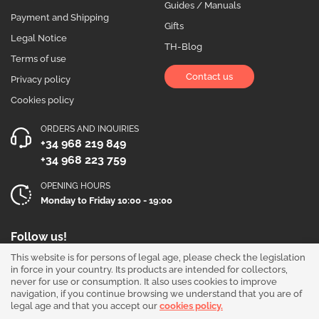
Guides / Manuals
Payment and Shipping
Gifts
Legal Notice
TH-Blog
Terms of use
Contact us
Privacy policy
Cookies policy
ORDERS AND INQUIRIES
+34 968 219 849
+34 968 223 759
OPENING HOURS
Monday to Friday 10:00 - 19:00
Follow us!
This website is for persons of legal age, please check the legislation
in force in your country. Its products are intended for collectors,
never for use or consumption. It also uses cookies to improve
navigation, if you continue browsing we understand that you are of
legal age and that you accept our
cookies policy.
Our products are sold for collection purposes only. Read the
legal disclaimer
.