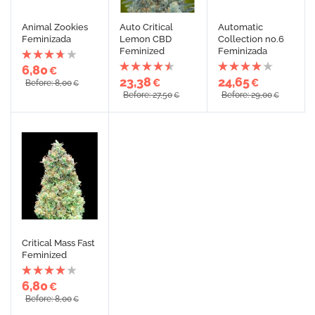
Animal Zookies
Auto Critical
Automatic
Feminizada
Lemon CBD
Collection no.6
Feminized
Feminizada
6,80
€
23,38
24,65
€
€
Before: 8,00
€
Before: 27,50
Before: 29,00
€
€
Critical Mass Fast
Feminized
6,80
€
Before: 8,00
€