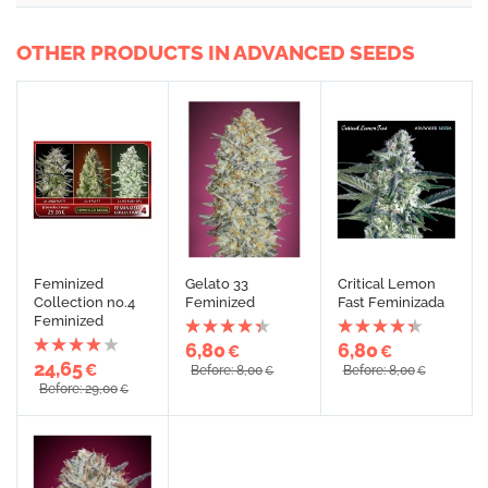
OTHER PRODUCTS IN ADVANCED SEEDS
Feminized
Gelato 33
Critical Lemon
Collection no.4
Feminized
Fast Feminizada
Feminized
6,80
6,80
€
€
24,65
€
Before: 8,00
Before: 8,00
€
€
Before: 29,00
€