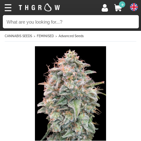
0
CANNABIS SEEDS
FEMINISED
Advanced Seeds