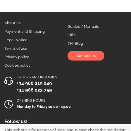
About us
Guides / Manuals
Payment and Shipping
Gifts
Legal Notice
TH-Blog
Terms of use
Contact us
Privacy policy
Cookies policy
ORDERS AND INQUIRIES
+34 968 219 849
+34 968 223 759
OPENING HOURS
Monday to Friday 10:00 - 19:00
Follow us!
This website is for persons of legal age, please check the legislation