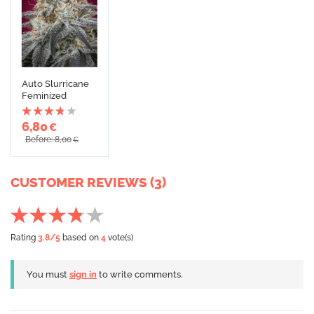
Auto Slurricane
Feminized
6,80
€
Before: 8,00
€
CUSTOMER REVIEWS (3)
Rating
3.8
/5
based on
4
vote(s)
You must
sign in
to write comments.