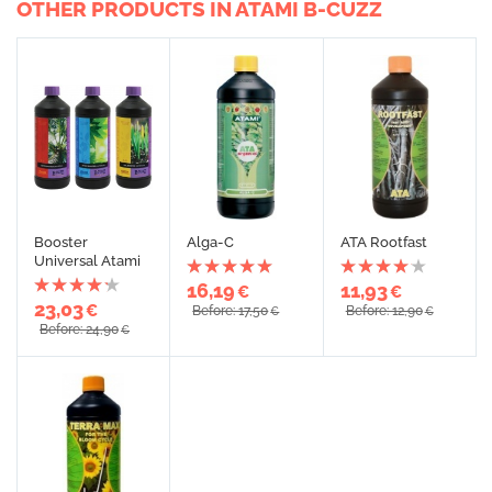
OTHER PRODUCTS IN ATAMI B-CUZZ
Booster
Alga-C
ATA Rootfast
Universal Atami
16,19
11,93
€
€
23,03
€
Before: 17,50
Before: 12,90
€
€
Before: 24,90
€