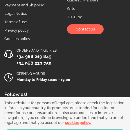
Guides / Manuals
Payment and Shipping
Gifts
Legal Notice
TH-Blog
Terms of use
Contact us
Privacy policy
Cookies policy
ORDERS AND INQUIRIES
+34 968 219 849
+34 968 223 759
OPENING HOURS
Monday to Friday 10:00 - 19:00
Follow us!
This website is for persons of legal age, please check the legislation
in force in your country. Its products are intended for collectors,
never for use or consumption. It also uses cookies to improve
navigation, if you continue browsing we understand that you are of
legal age and that you accept our
cookies policy.
Our products are sold for collection purposes only. Read the
legal disclaimer
.