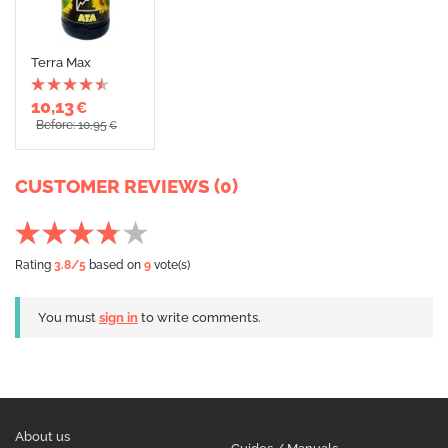
Terra Max
10,13
€
Before: 10,95
€
CUSTOMER REVIEWS (0)
Rating
3.8
/5
based on
9
vote(s)
You must
sign in
to write comments.
About us