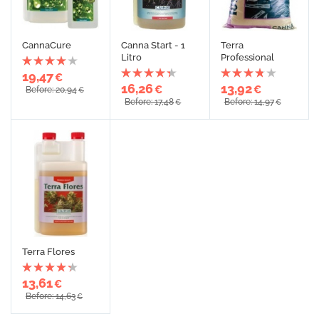
CannaCure
Canna Start - 1
Terra
Litro
Professional
19,47
€
16,26
13,92
€
€
Before: 20,94
€
Before: 17,48
Before: 14,97
€
€
Terra Flores
13,61
€
Before: 14,63
€