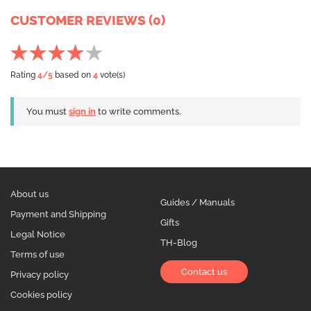
CUSTOMER REVIEWS (0)
Rating
4
/5
based on
4
vote(s)
You must
sign in
to write comments.
About us
Guides / Manuals
Payment and Shipping
Gifts
Legal Notice
TH-Blog
Terms of use
Contact us
Privacy policy
Cookies policy