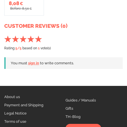
8,08
€
Before: 8,50
€
CUSTOMER REVIEWS (0)
Rating
5
/5
based on
1
vote(s)
You must
sign in
to write comments.
About us
Guides / Manuals
Payment and Shipping
Gifts
Legal Notice
TH-Blog
Terms of use