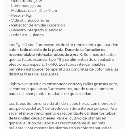
- Ocho tubos: 54 W
- Lúmenes: 33.200
- Medidas: 120 x 36.5 x 6 cm
- Peso: 15 Kg
- Vida útil: 15.000 horas
- Reflector de amplia dispersión
- Balastro integrado silencioso
- Color Azul-Blanco
Los T5-HO son fluorescentes de alto rendimiento que pueden
cubrir
todo el ciclo de la planta
.
Durante la floración es
recomendable intercalar tubos de 2700 K
. Son más brillantes
que las luces estándar tipo T8 y se alimentan de un balastro
electrónico especial T5-HO. Los tubos intercambiables
permiten establecer temperaturas concretas de color para las
distintas fases de las plantas.
LightWave producirá
entrenudos cortos y tallos gruesos
pero,
al contrario que otros fluorescentes, puede usarse también
para cosechar plantas maduras de gran calidad.
Los tubos tienen una vida útil de 15.000 horas, con menos de
una pérdida del 20% de producción durante ese período. Para
sacar el mejor rendimiento es recomdable
cambiar los tubos
de la unidad cada 3 meses
. Para el cultivo de plantas en
general el tubo de 6500 K es recomendable al ser más
brillante y por mostrar las plantas en sus colores naturales.