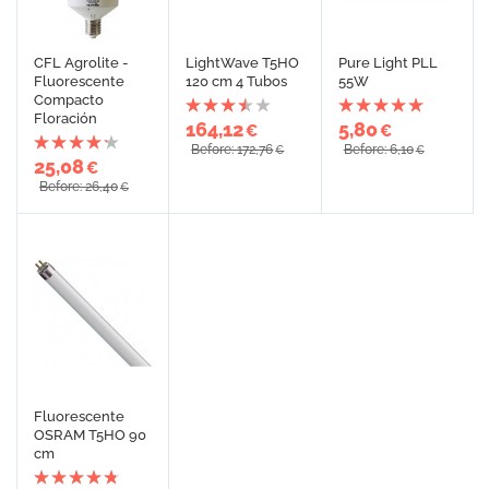
CFL Agrolite -
LightWave T5HO
Pure Light PLL
Fluorescente
120 cm 4 Tubos
55W
Compacto
Floración
164,12
5,80
€
€
Before: 172,76
Before: 6,10
€
€
25,08
€
Before: 26,40
€
Fluorescente
OSRAM T5HO 90
cm