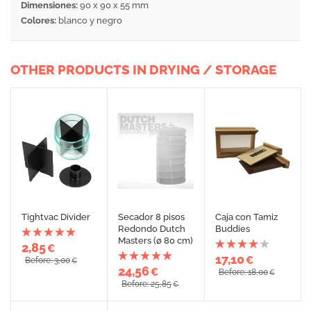
Dimensiones:
90 x 90 x 55 mm
Colores:
blanco y negro
OTHER PRODUCTS IN DRYING / STORAGE
Tightvac Divider
Secador 8 pisos
Caja con Tamiz
Redondo Dutch
Buddies
Masters (ø 80 cm)
2,85
€
17,10
€
Before: 3,00
€
24,56
€
Before: 18,00
€
Before: 25,85
€