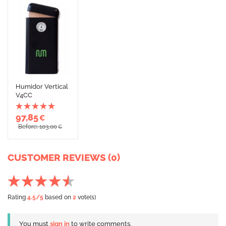
Humidor Vertical
V4CC
97,85
€
Before: 103,00
€
CUSTOMER REVIEWS (0)
Rating
4.5
/5
based on
2
vote(s)
You must
sign in
to write comments.