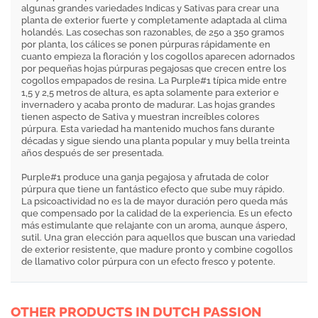
algunas grandes variedades Indicas y Sativas para crear una
planta de exterior fuerte y completamente adaptada al clima
holandés. Las cosechas son razonables, de 250 a 350 gramos
por planta, los cálices se ponen púrpuras rápidamente en
cuanto empieza la floración y los cogollos aparecen adornados
por pequeñas hojas púrpuras pegajosas que crecen entre los
cogollos empapados de resina. La Purple#1 típica mide entre
1,5 y 2,5 metros de altura, es apta solamente para exterior e
invernadero y acaba pronto de madurar. Las hojas grandes
tienen aspecto de Sativa y muestran increíbles colores
púrpura. Esta variedad ha mantenido muchos fans durante
décadas y sigue siendo una planta popular y muy bella treinta
años después de ser presentada.
Purple#1 produce una ganja pegajosa y afrutada de color
púrpura que tiene un fantástico efecto que sube muy rápido.
La psicoactividad no es la de mayor duración pero queda más
que compensado por la calidad de la experiencia. Es un efecto
más estimulante que relajante con un aroma, aunque áspero,
sutil. Una gran elección para aquellos que buscan una variedad
de exterior resistente, que madure pronto y combine cogollos
de llamativo color púrpura con un efecto fresco y potente.
OTHER PRODUCTS IN DUTCH PASSION