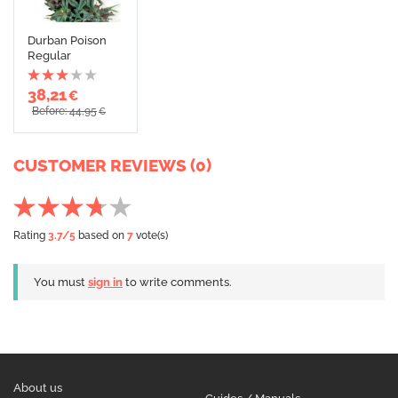
Durban Poison
Regular
38,21
€
Before: 44,95
€
CUSTOMER REVIEWS (0)
Rating
3.7
/5
based on
7
vote(s)
You must
sign in
to write comments.
About us