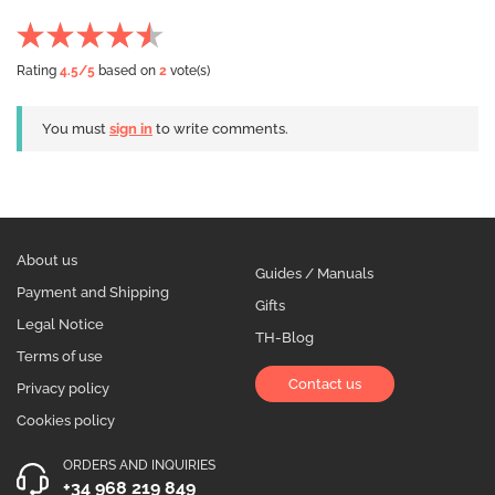
Rating
4.5
/5
based on
2
vote(s)
You must
sign in
to write comments.
About us
Guides / Manuals
Payment and Shipping
Gifts
Legal Notice
TH-Blog
Terms of use
Contact us
Privacy policy
Cookies policy
ORDERS AND INQUIRIES
+34 968 219 849