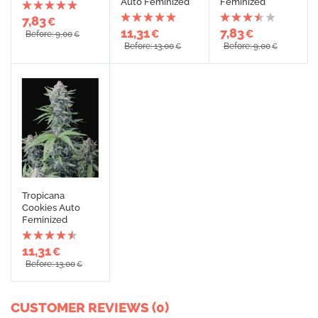
Auto Feminized
Feminized
7,83
€
11,31
7,83
€
€
Before: 9,00
€
Before: 13,00
Before: 9,00
€
€
Tropicana
Cookies Auto
Feminized
11,31
€
Before: 13,00
€
CUSTOMER REVIEWS (0)