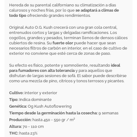
Hereda de su parental californiano su climatización a días
calurosos y noches frías, por lo que
se adaptará a climas de
todo tipo
ofreciendo grandes rendimientos.
Original Auto O.G. Kush crecerá con una gran cola central,
entrenudos cortos y largas y delgadas ramificaciones. Los
cogollos, grandes y pesados, terminan llenos de densos cálices
cubiertos de resina. Su
fuerte olor
puede hacer que sean
necesarios filtros de carbón en interior, en el caso de cultivo de
exterior no conviene que esté cerca de zonas de paso.
Su efecto es físico, potente y somnoliente, resultando
ideal
para fumadores con alta tolerancia
y para aquellos que
disfrutan de largas sesiones de sofá. El sabor puede describirse
como una mezcla de pino, cítricos y tonos terrosos y picantes.
Cultivo:
interior y exterior
Tipo:
Indica dominante
Genética:
Og Kush Autoflowering
Tiempo desde la germinación hasta la cosecha:
9 semanas
Producción:
hasta 450 - 550 gr / m²
Altura:
70 - 110 cm
THC:
hasta 23%