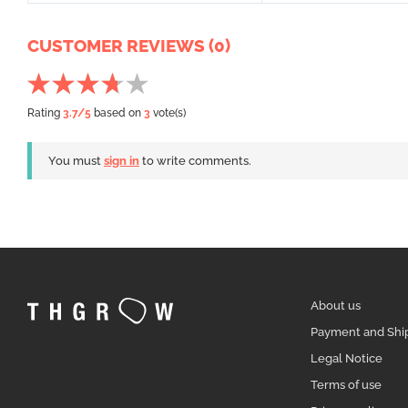
CUSTOMER REVIEWS (0)
Rating
3.7
/5
based on
3
vote(s)
You must
sign in
to write comments.
About us
Payment and Shi
Legal Notice
Terms of use