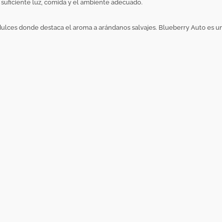
a suficiente luz, comida y el ambiente adecuado.
 dulces donde destaca el aroma a arándanos salvajes. Blueberry Auto es 