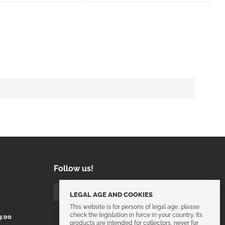
Follow us!
LEGAL AGE AND COOKIES
This website is for persons of legal age, please
check the legislation in force in your country. Its
9:00
products are intended for collectors, never for