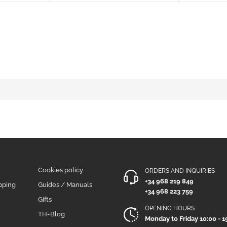
Cookies policy
ORDERS AND INQUIRIES
+34 968 219 849
pping
Guides / Manuals
+34 968 223 759
Gifts
OPENING HOURS
TH-Blog
Monday to Friday 10:00 - 1