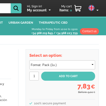
Hi, Sign in!
My cart
My account
Items:
0
IT
URBAN GARDEN
THERAPEUTIC CBD
Monday to Friday from 10:00 to 19:00
Contact us
+34 968 219 849
/
+34 968 223 759
Select an option:
a y
7,83
€
Before: 9,00
€
s,
ación
100% secure payment