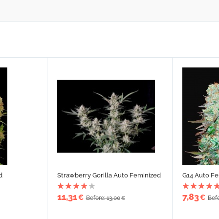
d
Strawberry Gorilla Auto Feminized
G14 Auto Fe
11,31
7,83
€
€
Before: 13,00
Befo
€