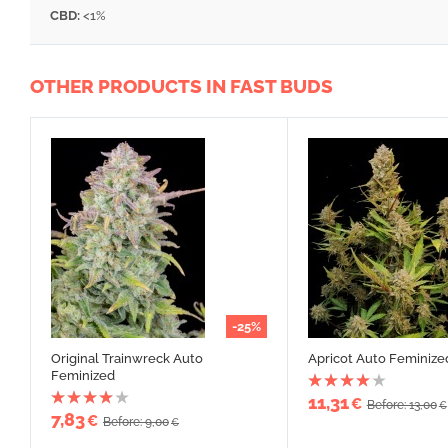
CBD:
<1%
OTHER PRODUCTS IN FAST BUDS
-25%
Original Trainwreck Auto
Apricot Auto Feminize
Feminized
11,31
€
Before: 13,00
€
7,83
€
Before: 9,00
€