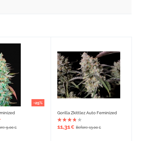
-25%
minized
Gorilla Zkittlez Auto Feminized
11,31
€
re: 9,00
Before: 13,00
€
€