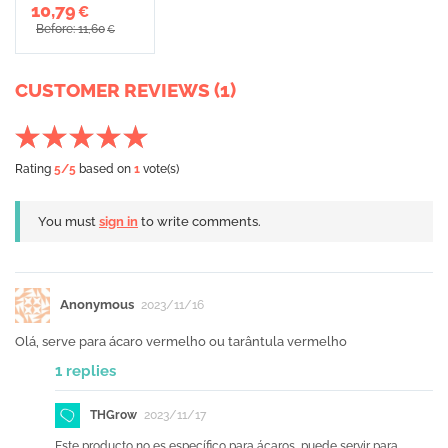
10,79
€
Before: 11,60
€
CUSTOMER REVIEWS (1)
Rating
5
/5
based on
1
vote(s)
You must
sign in
to write comments.
Anonymous
2023/11/16
Olá, serve para ácaro vermelho ou tarântula vermelho
1 replies
THGrow
2023/11/17
Este producto no es específico para ácaros, puede servir para