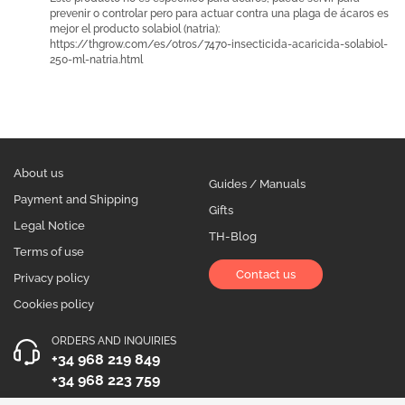
prevenir o controlar pero para actuar contra una plaga de ácaros es
mejor el producto solabiol (natria):
https://thgrow.com/es/otros/7470-insecticida-acaricida-solabiol-
250-ml-natria.html
About us
Guides / Manuals
Payment and Shipping
Gifts
Legal Notice
TH-Blog
Terms of use
Contact us
Privacy policy
Cookies policy
ORDERS AND INQUIRIES
+34 968 219 849
+34 968 223 759