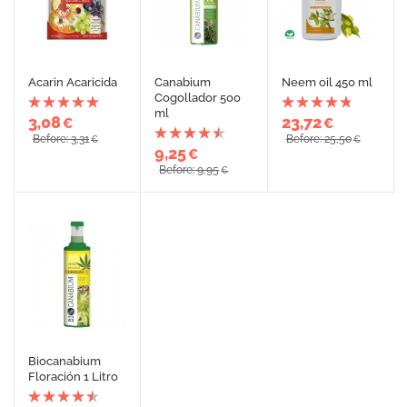
Acarin Acaricida
Canabium
Neem oil 450 ml
Cogollador 500
ml
3,08
23,72
€
€
Before: 3,31
Before: 25,50
€
€
9,25
€
Before: 9,95
€
Biocanabium
Floración 1 Litro