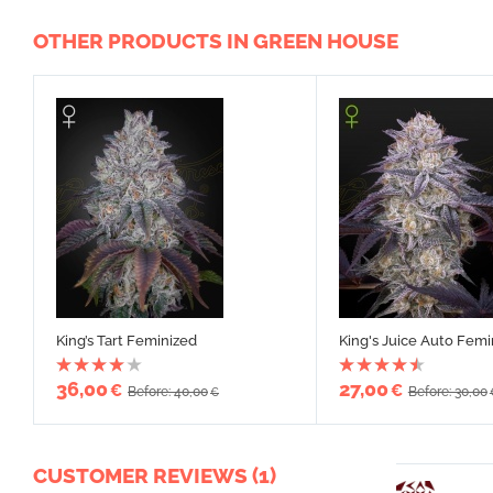
OTHER PRODUCTS IN GREEN HOUSE
King’s Tart Feminized
King's Juice Auto Femi
36,00
27,00
€
€
Before: 40,00
Before: 30,00
€
CUSTOMER REVIEWS (1)