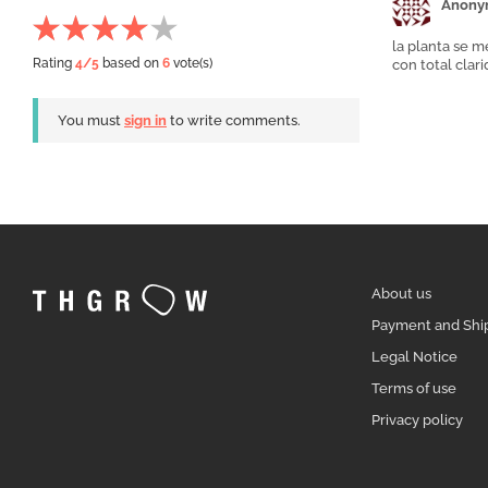
Anony
la planta se 
Rating
4
/5
based on
6
vote(s)
con total clar
You must
sign in
to write comments.
About us
Payment and Shi
Legal Notice
Terms of use
Privacy policy