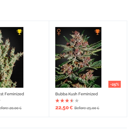
-25%
st Feminized
Bubba Kush Feminized
22,50
€
efore: 20,00
Before: 25,00
€
€