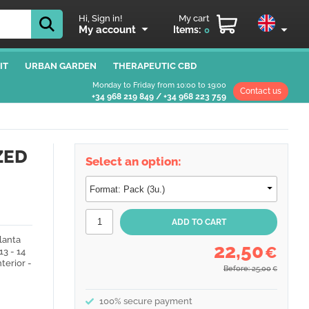
Hi, Sign in!
My cart
My account
Items:
0
IT
URBAN GARDEN
THERAPEUTIC CBD
Monday to Friday from 10:00 to 19:00
Contact us
+34 968 219 849
/
+34 968 223 759
ZED
Select an option:
lanta
22,50
€
13 - 14
terior -
Before: 25,00
€
100% secure payment