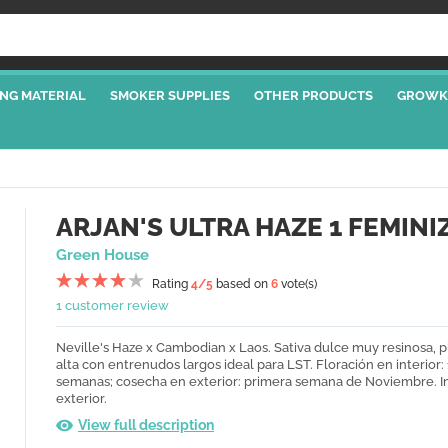
NG MATERIAL
SMOKER SUPPLIES
OTHER PRODUCTS
GROWK
ARJAN'S ULTRA HAZE 1 FEMINI
Green House
Rating
4
/5
based on
6
vote(s)
1 customer review
Neville's Haze x Cambodian x Laos. Sativa dulce muy resinosa, p
alta con entrenudos largos ideal para LST. Floración en interior: 
semanas ; cosecha en exterior: primera semana de Noviembre. In
exterior.
View full description