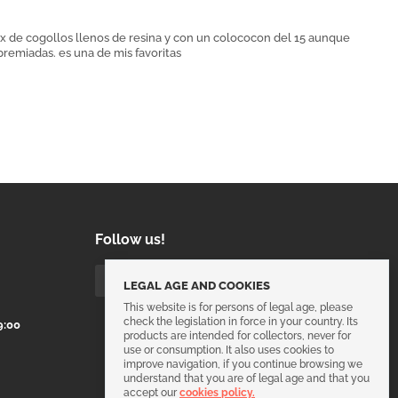
 de cogollos llenos de resina y con un colococon del 15 aunque
premiadas. es una de mis favoritas
Follow us!
LEGAL AGE AND COOKIES
This website is for persons of legal age, please
check the legislation in force in your country. Its
9:00
products are intended for collectors, never for
use or consumption. It also uses cookies to
improve navigation, if you continue browsing we
understand that you are of legal age and that you
accept our
cookies policy.