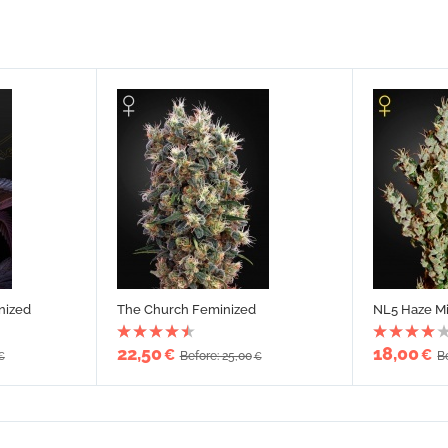
nized
The Church Feminized
NL5 Haze Mi
22,50
18,00
€
€
Before: 25,00
B
€
€