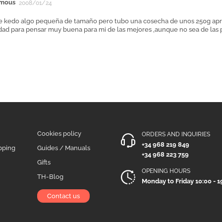
mous
2008/01/24
me kedo algo pequeña de tamaño pero tubo una cosecha de unos 250g aprx
idad para pensar muy buena para mi de las mejores ,aunque no sea de las 
Cookies policy
ORDERS AND INQUIRIES
+34 968 219 849
pping
Guides / Manuals
+34 968 223 759
Gifts
OPENING HOURS
TH-Blog
Monday to Friday 10:00 - 1
Contact us