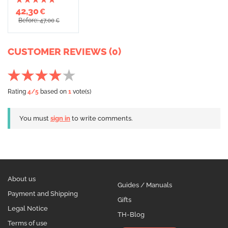
42,30
€
Before: 47,00
€
CUSTOMER REVIEWS (0)
Rating
4
/5
based on
1
vote(s)
You must
sign in
to write comments.
About us
Guides / Manuals
Payment and Shipping
Gifts
Legal Notice
TH-Blog
Terms of use