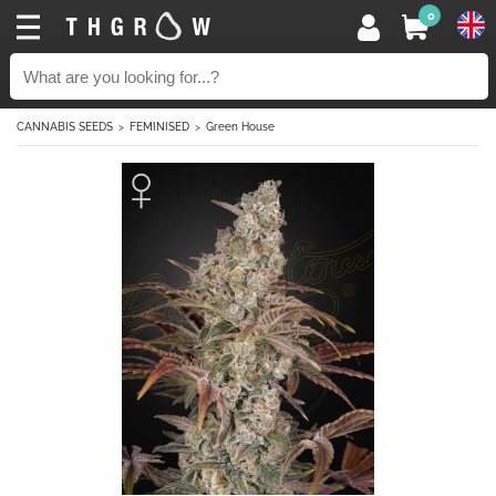
0
CANNABIS SEEDS
FEMINISED
Green House