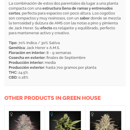
La combinación de estos dos parentales da lugar a una planta
compacta con una
estructura llena de ramas y entrenudos
cortos
, perfecta para espacios con poco altura. Los cogollos
son compactos y muy resinosos, con un
sabor
donde se mezcla
la terrosidad y dulzura de AMS con las notas a pino y pimienta
de Jack Herer. Su
efecto
es relajante y equilibrado, perfecto
para mantenerse activo y creativo.
Tipo:
70% Indica / 30% Sativa
Genética:
Jack Herer x A.M.S.
Floración en interior:
8 - 9 semanas
Cosecha en exterior:
finales de Septiembre
Producción interior:
media
Producción exterior:
hasta 700 gramos por planta
THC:
24.5%
CBD:
0.18%
OTHER PRODUCTS IN GREEN HOUSE