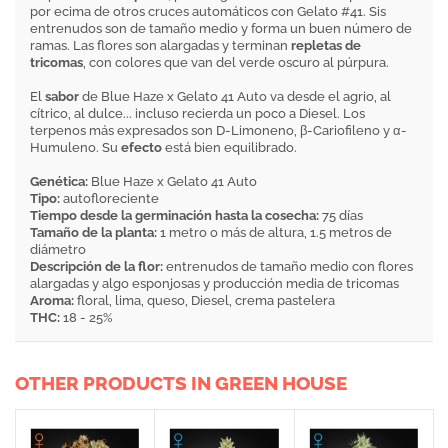
por ecima de otros cruces automáticos con Gelato #41. Sis
entrenudos son de tamaño medio y forma un buen número de
ramas. Las flores son alargadas y terminan
repletas de
tricomas
, con colores que van del verde oscuro al púrpura.
El
sabor
de Blue Haze x Gelato 41 Auto va desde el agrio, al
cítrico, al dulce... incluso recierda un poco a Diesel. Los
terpenos más expresados son D-Limoneno, β-Cariofileno y α-
Humuleno. Su
efecto
está bien equilibrado.
Genética:
Blue Haze x Gelato 41 Auto
Tipo:
autofloreciente
Tiempo desde la germinación hasta la cosecha:
75 días
Tamaño de la planta:
1 metro o más de altura, 1.5 metros de
diámetro
Descripción de la flor:
entrenudos de tamaño medio con flores
alargadas y algo esponjosas y producción media de tricomas
Aroma:
floral, lima, queso, Diesel, crema pastelera
THC:
18 - 25%
OTHER PRODUCTS IN GREEN HOUSE