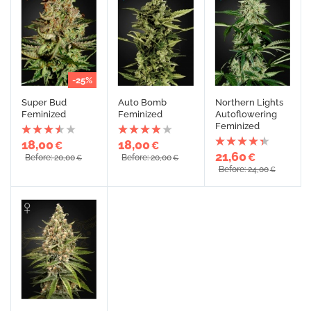
-25%
Super Bud
Auto Bomb
Northern Lights
Feminized
Feminized
Autoflowering
Feminized
18,00
18,00
€
€
21,60
€
Before: 20,00
Before: 20,00
€
€
Before: 24,00
€