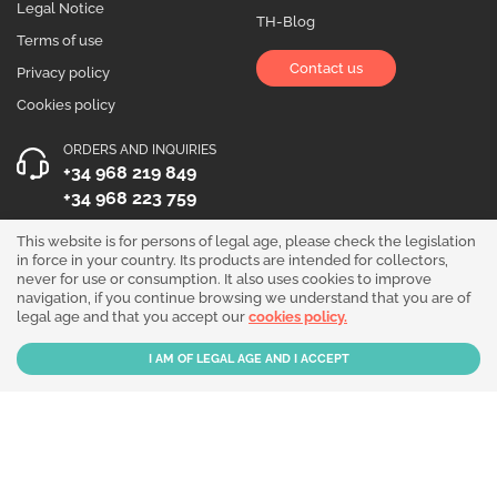
Legal Notice
TH-Blog
Terms of use
Contact us
Privacy policy
Cookies policy
ORDERS AND INQUIRIES
+34 968 219 849
+34 968 223 759
OPENING HOURS
This website is for persons of legal age, please check the legislation
in force in your country. Its products are intended for collectors,
Monday to Friday 10:00 - 19:00
never for use or consumption. It also uses cookies to improve
navigation, if you continue browsing we understand that you are of
Follow us!
legal age and that you accept our
cookies policy.
Our products are sold for collection purposes only. Read the
legal disclaimer
.
Copyright © 2026 - THGrow.com - Souvenir Garden S.L. CIF B-73729667 - Calle
Periodista Nicolás Ortega Pagán 5 Bajo, 30003, Murcia, España.