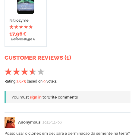
Nitrozyme
17,96
€
Before: 18,90
€
CUSTOMER REVIEWS (1)
Rating
3.6
/5
based on
9
vote(s)
You must
sign in
to write comments.
Anonymous
2021/12/06
Posso usar o clonex em gel para a germinação da semente na terra?