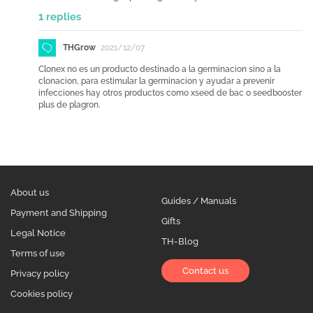
1 replies
THGrow
2021/12/07
Clonex no es un producto destinado a la germinacion sino a la
clonacion, para estimular la germinacion y ayudar a prevenir
infecciones hay otros productos como xseed de bac o seedbooster
plus de plagron.
About us
Guides / Manuals
Payment and Shipping
Gifts
Legal Notice
TH-Blog
Terms of use
Contact us
Privacy policy
Cookies policy