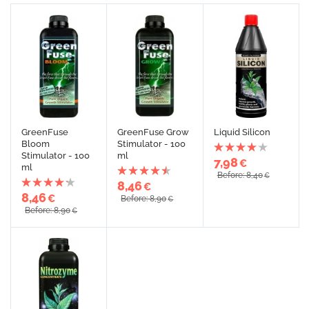
GreenFuse
GreenFuse Grow
Liquid Silicon
Bloom
Stimulator - 100
Stimulator - 100
ml
7,98
€
ml
Before: 8,40
€
8,46
€
8,46
€
Before: 8,90
€
Before: 8,90
€