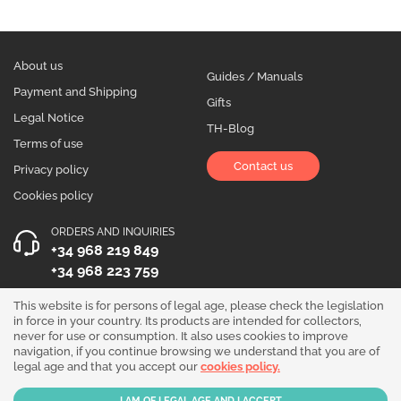
About us
Guides / Manuals
Payment and Shipping
Gifts
Legal Notice
TH-Blog
Terms of use
Contact us
Privacy policy
Cookies policy
ORDERS AND INQUIRIES
+34 968 219 849
+34 968 223 759
OPENING HOURS
This website is for persons of legal age, please check the legislation
in force in your country. Its products are intended for collectors,
Monday to Friday 10:00 - 19:00
never for use or consumption. It also uses cookies to improve
navigation, if you continue browsing we understand that you are of
Follow us!
legal age and that you accept our
cookies policy.