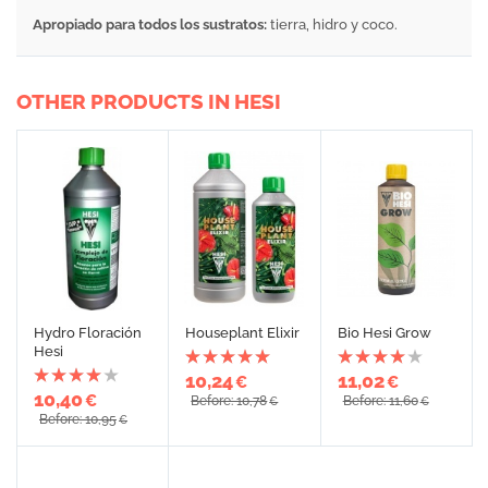
Apropiado para todos los sustratos:
tierra, hidro y coco.
OTHER PRODUCTS IN HESI
Hydro Floración
Houseplant Elixir
Bio Hesi Grow
Hesi
10,24
11,02
€
€
10,40
€
Before: 10,78
Before: 11,60
€
€
Before: 10,95
€