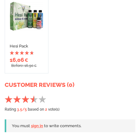
Hesi Pack
16,06
€
Before: 16,90
€
CUSTOMER REVIEWS (0)
Rating
3.5
/5
based on
2
vote(s)
You must
sign in
to write comments.