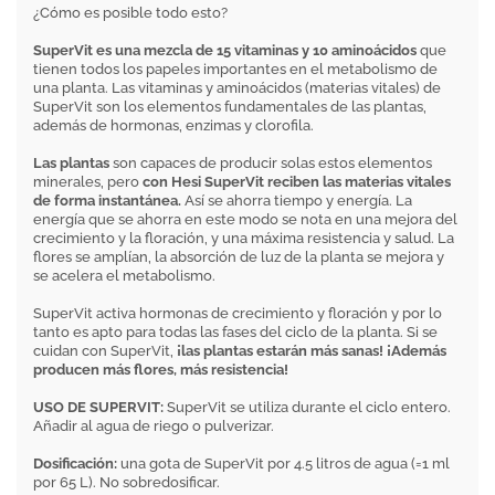
¿Cómo es posible todo esto?
SuperVit es una mezcla de 15 vitaminas y 10 aminoácidos
que
tienen todos los papeles importantes en el metabolismo de
una planta. Las vitaminas y aminoácidos (materias vitales) de
SuperVit son los elementos fundamentales de las plantas,
además de hormonas, enzimas y clorofila.
Las plantas
son capaces de producir solas estos elementos
minerales, pero
con Hesi SuperVit reciben las materias vitales
de forma instantánea.
Así se ahorra tiempo y energía. La
energía que se ahorra en este modo se nota en una mejora del
crecimiento y la floración, y una máxima resistencia y salud. La
flores se amplían, la absorción de luz de la planta se mejora y
se acelera el metabolismo.
SuperVit activa hormonas de crecimiento y floración y por lo
tanto es apto para todas las fases del ciclo de la planta. Si se
cuidan con SuperVit,
¡las plantas estarán más sanas! ¡Además
producen más flores, más resistencia!
USO DE SUPERVIT:
SuperVit se utiliza durante el ciclo entero.
Añadir al agua de riego o pulverizar.
Dosificación:
una gota de SuperVit por 4.5 litros de agua (=1 ml
por 65 L). No sobredosificar.