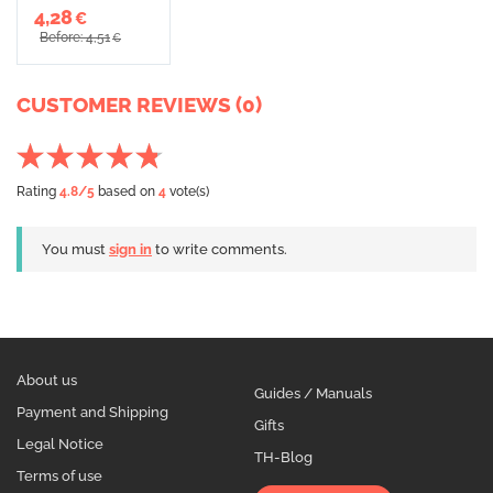
4,28
€
Before: 4,51
€
CUSTOMER REVIEWS (0)
Rating
4.8
/5
based on
4
vote(s)
You must
sign in
to write comments.
About us
Guides / Manuals
Payment and Shipping
Gifts
Legal Notice
TH-Blog
Terms of use