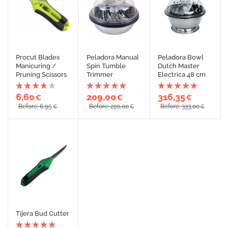
Procut Blades
Peladora Manual
Peladora Bowl
Manicuring /
Spin Tumble
Dutch Master
Pruning Scissors
Trimmer
Electrica 48 cm
6,60
209,00
316,35
€
€
€
Before: 6,95
Before: 220,00
Before: 333,00
€
€
€
Tijera Bud Cutter