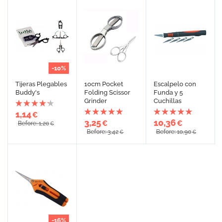
-10%
Tijeras Plegables
10cm Pocket
Escalpelo con
Buddy's
Folding Scissor
Funda y 5
Grinder
Cuchillas
1,14
€
3,25
10,36
€
€
Before: 1,20
€
Before: 3,42
Before: 10,90
€
€
-16%