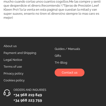
mucho cuando cortas unos cuantos cogollos.Me las compre y senti
que desperdicie el dinero.Recomiendo:\"Tijeras de Precisión Leef
Kleen Pro\"(a la venta en esta pagina) que cuestan la mitad y van
super suaves, enserio no tiren el dinero(no siempre lo mas caro es
mejor)
About us
Guides / Manuals
Payment and Shipping
Gifts
Legal Notice
TH-Blog
Terms of use
Contact us
Privacy policy
Cookies policy
ORDERS AND INQUIRIES
+34 968 219 849
+34 968 223 759