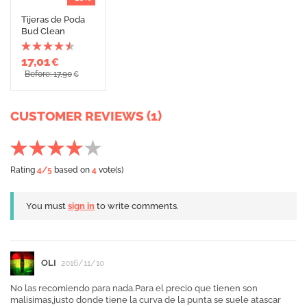
Tijeras de Poda
Bud Clean
17,01
€
Before: 17,90
€
CUSTOMER REVIEWS (1)
Rating
4
/5
based on
4
vote(s)
You must
sign in
to write comments.
OLI
2016/11/10
No las recomiendo para nada.Para el precio que tienen son
malisimas,justo donde tiene la curva de la punta se suele atascar