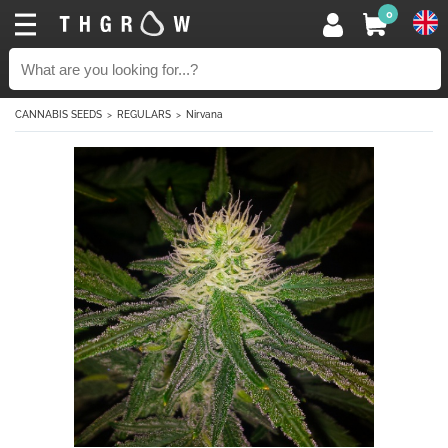
0
CANNABIS SEEDS
REGULARS
Nirvana