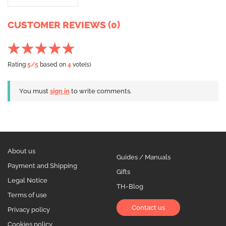
CUSTOMER REVIEWS (0)
Rating
5
/5
based on
4
vote(s)
You must
sign in
to write comments.
About us
Guides / Manuals
Payment and Shipping
Gifts
Legal Notice
TH-Blog
Terms of use
Contact us
Privacy policy
Cookies policy