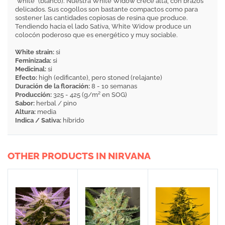
“white” (blanco). Nuestra White Widow crece alta, con brazos
delicados. Sus cogollos son bastante compactos como para
sostener las cantidades copiosas de resina que produce.
Tendiendo hacia el lado Sativa, White Widow produce un
colocón poderoso que es energético y muy sociable.
White strain:
si
Feminizada:
si
Medicinal:
si
Efecto:
high (edificante), pero stoned (relajante)
Duración de la floración:
8 - 10 semanas
Producción:
325 - 425 (g/m² en SOG)
Sabor:
herbal / pino
Altura:
media
Indica / Sativa:
híbrido
OTHER PRODUCTS IN NIRVANA