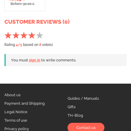
Before: 30,00
€
CUSTOMER REVIEWS (0)
Rating
4
/5
based on
8
vote(s)
You must
sign in
to write comments.
About us
Guides / Manuals
Payment and Shipping
Gifts
Legal Notice
TH-Blog
Terms of use
Contact us
Privacy policy