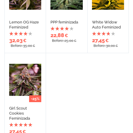
Lemon OG Haze
PPP feminizada
White Widow
Feminized
Auto Feminized
22,88
€
32,03
27,45
€
€
Before: 25,00
€
Before: 35,00
Before: 30,00
€
€
-25%
Girl Scout
Cookies
Feminizada
27,45
€