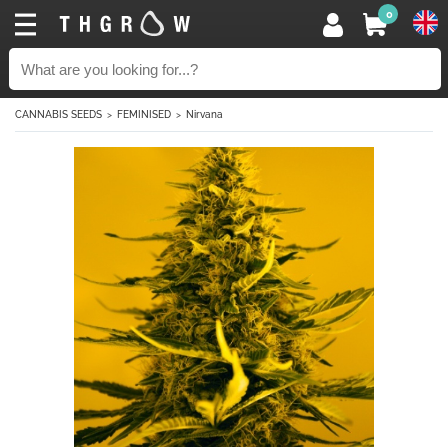
0
CANNABIS SEEDS
FEMINISED
Nirvana