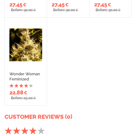
27,45
27,45
27,45
€
€
€
Before: 30,00
Before: 30,00
Before: 30,00
€
€
€
Wonder Woman
Feminized
22,88
€
Before: 25,00
€
CUSTOMER REVIEWS (0)