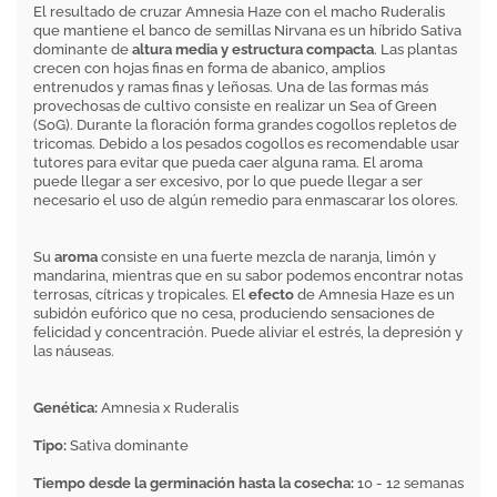
El resultado de cruzar Amnesia Haze con el macho Ruderalis
que mantiene el banco de semillas Nirvana es un híbrido Sativa
dominante de
altura media y estructura compacta
. Las plantas
crecen con hojas finas en forma de abanico, amplios
entrenudos y ramas finas y leñosas. Una de las formas más
provechosas de cultivo consiste en realizar un Sea of Green
(SoG). Durante la floración forma grandes cogollos repletos de
tricomas. Debido a los pesados cogollos es recomendable usar
tutores para evitar que pueda caer alguna rama. El aroma
puede llegar a ser excesivo, por lo que puede llegar a ser
necesario el uso de algún remedio para enmascarar los olores.
Su
aroma
consiste en una fuerte mezcla de naranja, limón y
mandarina, mientras que en su sabor podemos encontrar notas
terrosas, cítricas y tropicales. El
efecto
de Amnesia Haze es un
subidón eufórico que no cesa, produciendo sensaciones de
felicidad y concentración. Puede aliviar el estrés, la depresión y
las náuseas.
Genética:
Amnesia x Ruderalis
Tipo:
Sativa dominante
Tiempo desde la germinación hasta la cosecha:
10 - 12 semanas