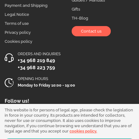
Guides / Manuals
Payment and Shipping
Gifts
Legal Notice
TH-Blog
Terms of use
Contact us
Privacy policy
Cookies policy
ORDERS AND INQUIRIES
+34 968 219 849
+34 968 223 759
OPENING HOURS
Monday to Friday 10:00 - 19:00
Follow us!
This website is for persons of legal age, please check the legislation
in force in your country. Its products are intended for collectors,
never for use or consumption. It also uses cookies to improve
navigation, if you continue browsing we understand that you are of
legal age and that you accept our
cookies policy.
Our products are sold for collection purposes only. Read the
legal disclaimer
.