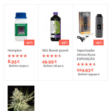
-50%
-35%
-25%
Hemplex
Silic Boost 500ml
Vaporizador
Atmos Ruva
EXPOSIÇÃO
8,95
49,99
€
€
Before: 17,90
Before: 76,90
€
€
104,93
€
Before: 139,90
€