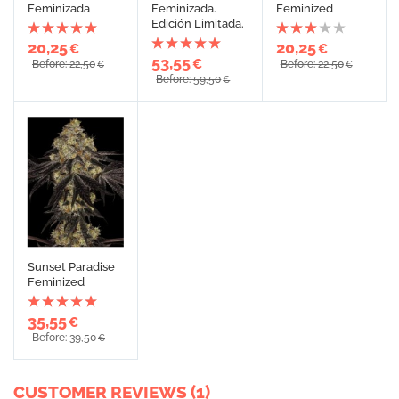
Feminizada
Feminizada.
Feminized
Edición Limitada.
20,25
20,25
€
€
53,55
€
Before: 22,50
Before: 22,50
€
€
Before: 59,50
€
Sunset Paradise
Feminized
35,55
€
Before: 39,50
€
CUSTOMER REVIEWS (1)