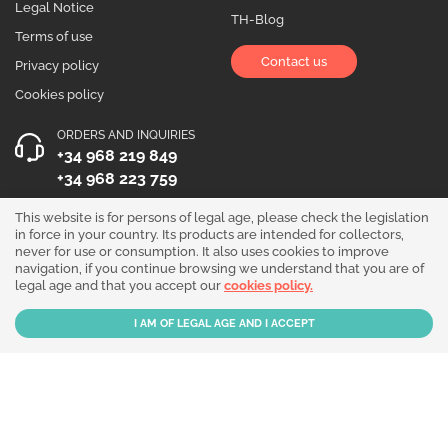
Legal Notice
TH-Blog
Terms of use
Contact us
Privacy policy
Cookies policy
ORDERS AND INQUIRIES
+34 968 219 849
+34 968 223 759
OPENING HOURS
This website is for persons of legal age, please check the legislation
in force in your country. Its products are intended for collectors,
Monday to Friday 10:00 - 19:00
never for use or consumption. It also uses cookies to improve
navigation, if you continue browsing we understand that you are of
Follow us!
legal age and that you accept our
cookies policy.
Our products are sold for collection purposes only. Read the
legal disclaimer
.
Copyright © 2026 - THGrow.com - Souvenir Garden S.L. CIF B-73729667 - Calle
Periodista Nicolás Ortega Pagán 5 Bajo, 30003, Murcia, España.