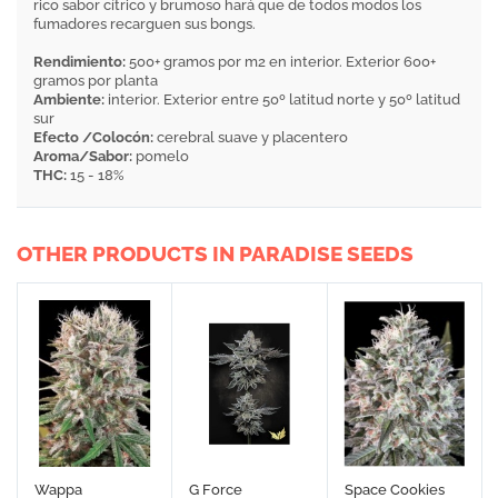
rico sabor cítrico y brumoso hará que de todos modos los
fumadores recarguen sus bongs.
Rendimiento:
500+ gramos por m2 en interior. Exterior 600+
gramos por planta
Ambiente:
interior. Exterior entre 50º latitud norte y 50º latitud
sur
Efecto /Colocón:
cerebral suave y placentero
Aroma/Sabor:
pomelo
THC:
15 - 18%
OTHER PRODUCTS IN PARADISE SEEDS
Wappa
G Force
Space Cookies