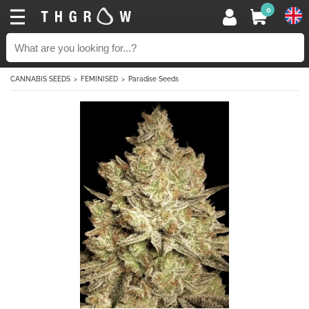
0
CANNABIS SEEDS
FEMINISED
Paradise Seeds