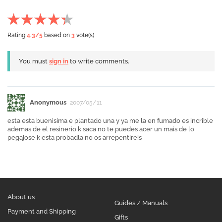
Rating
4.3
/5
based on
3
vote(s)
You must
sign in
to write comments.
Anonymous
2007/05/11
esta esta buenisima e plantado una y ya me la en fumado es incrible
ademas de el resinerio k saca no te puedes acer un mais de lo
pegajose k esta probadla no os arrepentireis
About us
Guides / Manuals
Payment and Shipping
Gifts