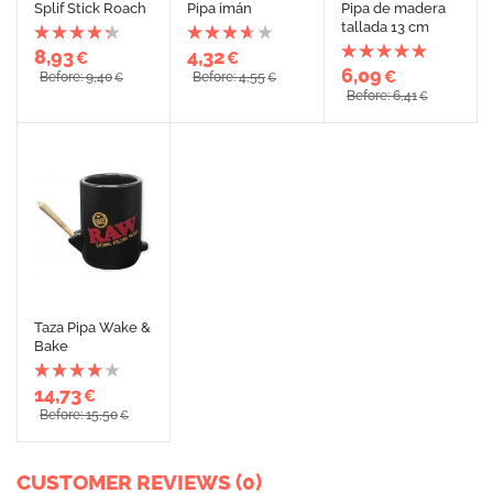
Splif Stick Roach
Pipa imán
Pipa de madera
tallada 13 cm
8,93
4,32
€
€
6,09
€
Before: 9,40
Before: 4,55
€
€
Before: 6,41
€
Taza Pipa Wake &
Bake
14,73
€
Before: 15,50
€
CUSTOMER REVIEWS (0)