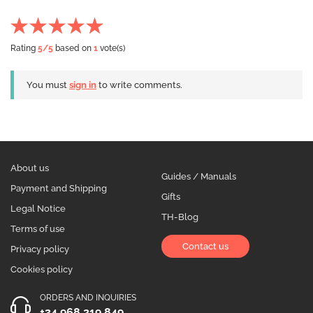
Rating
5
/5
based on
1
vote(s)
You must
sign in
to write comments.
About us
Guides / Manuals
Payment and Shipping
Gifts
Legal Notice
TH-Blog
Terms of use
Contact us
Privacy policy
Cookies policy
ORDERS AND INQUIRIES
+34 968 219 849