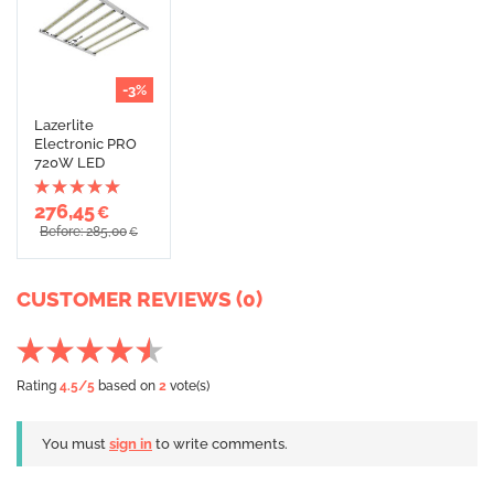
-3%
Lazerlite
Electronic PRO
720W LED
276,45
€
Before: 285,00
€
CUSTOMER REVIEWS (0)
Rating
4.5
/5
based on
2
vote(s)
You must
sign in
to write comments.