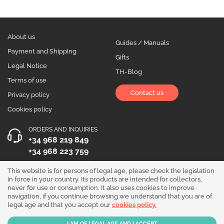
About us
Guides / Manuals
Payment and Shipping
Gifts
Legal Notice
TH-Blog
Terms of use
Contact us
Privacy policy
Cookies policy
ORDERS AND INQUIRIES
+34 968 219 849
+34 968 223 759
OPENING HOURS
This website is for persons of legal age, please check the legislation
in force in your country. Its products are intended for collectors,
Monday to Friday 10:00 - 19:00
never for use or consumption. It also uses cookies to improve
navigation, if you continue browsing we understand that you are of
Follow us!
legal age and that you accept our
cookies policy.