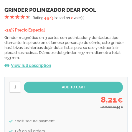
GRINDER POLINIZADOR DEAR POOL
Rating
4.5
/5
based on
2
vote(s)
-25% Precio Especial
Grinder magnético en 3 partes con polinizador y dentadura tipo
diamante. Inspirado en el famoso personaje de cómic, este grinder
hará trizas las hierbas dejándolas listas para su uso y extraerá sin
piedad sus resinas. Diámetro del grinder: ø37 mm; diámetro total:
ø53 mm.
View full description
8,21
€
Before: 10,95
€
100% secure payment
Gift on all orders