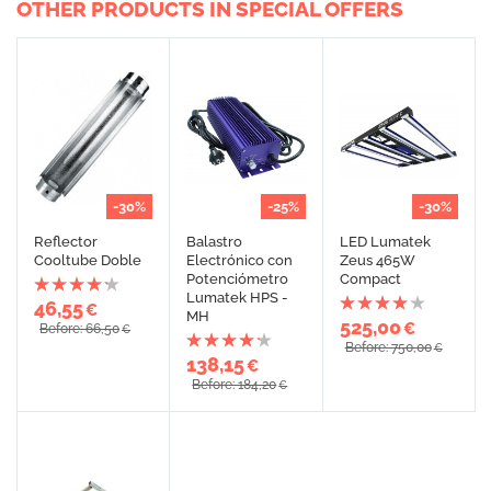
OTHER PRODUCTS IN SPECIAL OFFERS
-30%
-25%
-30%
Reflector
Balastro
LED Lumatek
Cooltube Doble
Electrónico con
Zeus 465W
Potenciómetro
Compact
Lumatek HPS -
46,55
€
MH
525,00
€
Before: 66,50
€
Before: 750,00
€
138,15
€
Before: 184,20
€