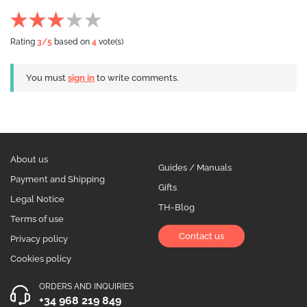
Rating
3
/5
based on
4
vote(s)
You must
sign in
to write comments.
About us
Guides / Manuals
Payment and Shipping
Gifts
Legal Notice
TH-Blog
Terms of use
Contact us
Privacy policy
Cookies policy
ORDERS AND INQUIRIES
+34 968 219 849