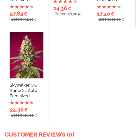
24,36
€
27,84
17,40
€
€
Before: 28,00
€
Before: 32,00
Before: 20,00
€
€
Skywalker OG
Runtz XL Auto
Feminized
24,36
€
Before: 28,00
€
CUSTOMER REVIEWS (0)