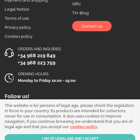
Payment and Shipping
Gifts
Legal Notice
TH-Blog
Terms of use
Contact us
Privacy policy
Cookies policy
ORDERS AND INQUIRIES
+34 968 219 849
+34 968 223 759
OPENING HOURS
Monday to Friday 10:00 - 19:00
Follow us!
This website is for persons of legal age, please check the legislation
in force in your country. Its products are intended for collectors,
never for use or consumption. It also uses cookies to improve
navigation, if you continue browsing we understand that you are of
legal age and that you accept our
cookies policy.
Our products are sold for collection purposes only. Read the
legal disclaimer
.
Copyright © 2026 - THGrow.com - Souvenir Garden S.L. CIF B-73729667 - Calle