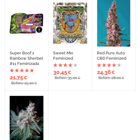
Super Boof x
Sweet Mix
Red Pure Auto
Rainbow Sherbet
Feminized
CBD Feminized
#11 Feminizada
30,45
24,36
€
€
21,75
€
Before: 35,00
Before: 28,00
€
€
Before: 25,00
€