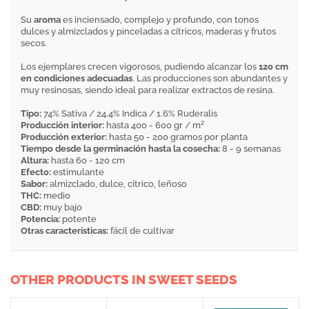
Su
aroma
es inciensado, complejo y profundo, con tonos
dulces y almizclados y pinceladas a cítricos, maderas y frutos
secos.
Los ejemplares crecen vigorosos, pudiendo alcanzar los
120 cm
en condiciones adecuadas
. Las producciones son abundantes y
muy resinosas, siendo ideal para realizar extractos de resina.
Tipo:
74% Sativa / 24.4% Indica / 1.6% Ruderalis
Producción interior:
hasta 400 - 600 gr / m²
Producción exterior:
hasta 50 - 200 gramos por planta
Tiempo desde la germinación hasta la cosecha:
8 - 9 semanas
Altura:
hasta 60 - 120 cm
Efecto:
estimulante
Sabor:
almizclado, dulce, cítrico, leñoso
THC:
medio
CBD:
muy bajo
Potencia:
potente
Otras características:
fácil de cultivar
OTHER PRODUCTS IN SWEET SEEDS