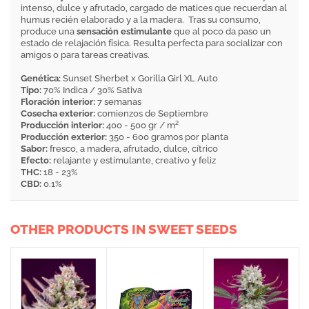
intenso, dulce y afrutado, cargado de matices que recuerdan al
humus recién elaborado y a la madera. Tras su consumo,
produce una
sensación estimulante
que al poco da paso un
estado de relajación física. Resulta perfecta para socializar con
amigos o para tareas creativas.
Genética:
Sunset Sherbet x Gorilla Girl XL Auto
Tipo:
70% Indica / 30% Sativa
Floración interior:
7 semanas
Cosecha exterior:
comienzos de Septiembre
Producción interior:
400 - 500 gr / m²
Producción exterior:
350 - 600 gramos por planta
Sabor:
fresco, a madera, afrutado, dulce, cítrico
Efecto:
relajante y estimulante, creativo y feliz
THC:
18 - 23%
CBD:
0.1%
OTHER PRODUCTS IN SWEET SEEDS