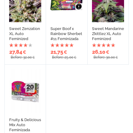
Sweet Zenzation
Super Boof x
Sweet Mandarine
XL Auto
Rainbow Sherbet
Zkittlez XL Auto
Feminized
#11 Feminizada
Feminized
27,84
21,75
26,10
€
€
€
Before: 32,00
Before: 25,00
Before: 30,00
€
€
€
Fruity & Delicious
Mix Auto
Feminizada