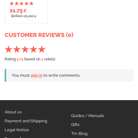
21,75
€
Before: 25,00
€
CUSTOMER REVIEWS (0)
Rating
5
/5
based on
1
vote(s)
You must
sign in
to write comments.
About us
Guides / Manuals
Payment and Shipping
Gifts
Legal Notice
TH-Blog