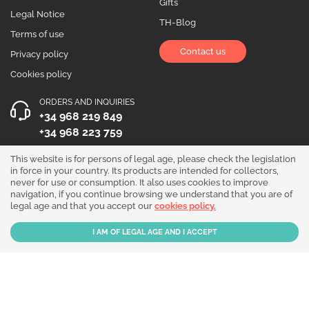
Gifts
Legal Notice
TH-Blog
Terms of use
Contact us
Privacy policy
Cookies policy
ORDERS AND INQUIRIES
+34 968 219 849
+34 968 223 759
OPENING HOURS
This website is for persons of legal age, please check the legislation
in force in your country. Its products are intended for collectors,
Monday to Friday 10:00 - 19:00
never for use or consumption. It also uses cookies to improve
navigation, if you continue browsing we understand that you are of
Follow us!
legal age and that you accept our
cookies policy.
Our products are sold for collection purposes only. Read the
legal disclaimer
.
Copyright © 2026 - THGrow.com - Souvenir Garden S.L. CIF B-73729667 - Calle
Periodista Nicolás Ortega Pagán 5 Bajo, 30003, Murcia, España.