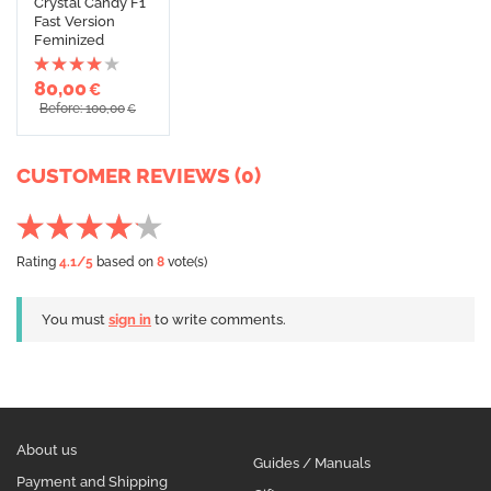
Crystal Candy F1
Fast Version
Feminized
80,00
€
Before: 100,00
€
CUSTOMER REVIEWS (0)
Rating
4.1
/5
based on
8
vote(s)
You must
sign in
to write comments.
About us
Guides / Manuals
Payment and Shipping