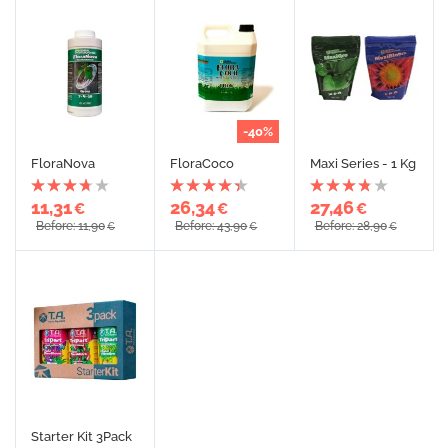
-40%
FloraNova
FloraCoco
Maxi Series - 1 Kg
11,31
26,34
27,46
€
€
€
Before: 11,90
Before: 43,90
Before: 28,90
€
€
€
Starter Kit 3Pack