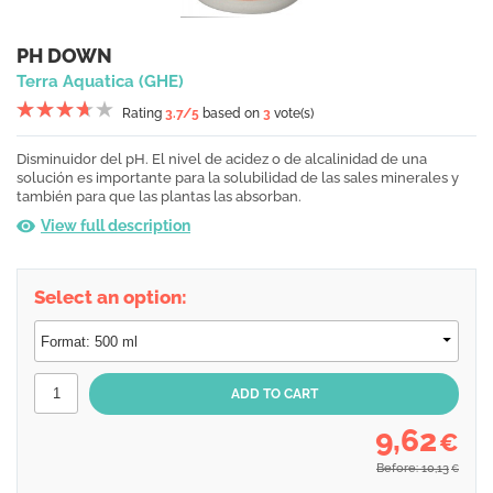
PH DOWN
Terra Aquatica (GHE)
Rating
3.7
/5
based on
3
vote(s)
Disminuidor del pH. El nivel de acidez o de alcalinidad de una
solución es importante para la solubilidad de las sales minerales y
también para que las plantas las absorban.
View full description
Select an option:
9,62
€
Before: 10,13
€