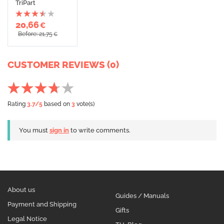
TriPart
20,66
€
Before: 21,75
€
CUSTOMER REVIEWS (0)
Rating
3.7
/5
based on
3
vote(s)
You must
sign in
to write comments.
About us
Guides / Manuals
Payment and Shipping
Gifts
Legal Notice