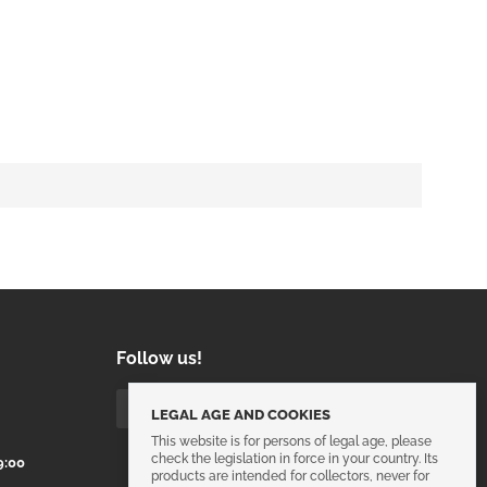
Follow us!
LEGAL AGE AND COOKIES
This website is for persons of legal age, please
check the legislation in force in your country. Its
9:00
products are intended for collectors, never for