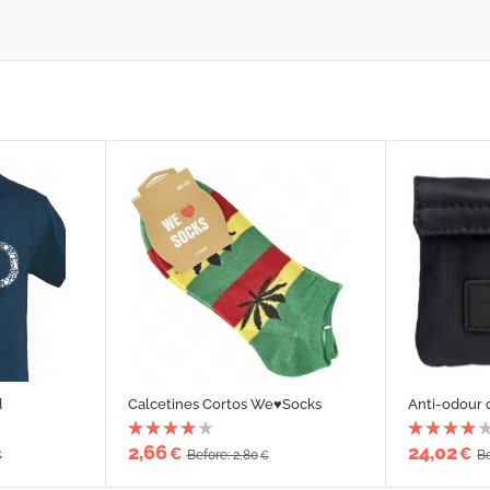
d
Calcetines Cortos We♥Socks
Anti-odour 
2,66
24,02
€
€
Before: 2,80
Be
€
€