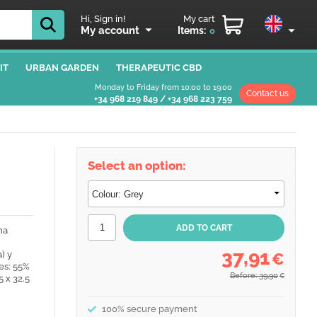
Hi, Sign in!
My cart
My account
Items:
0
IT
URBAN GARDEN
THERAPEUTIC CBD
Monday to Friday from 10:00 to 19:00
Contact us
+34 968 219 849
/
+34 968 223 759
Select an option:
na
37,91
) y
€
les: 55%
Before: 39,90
€
 x 32.5
100% secure payment