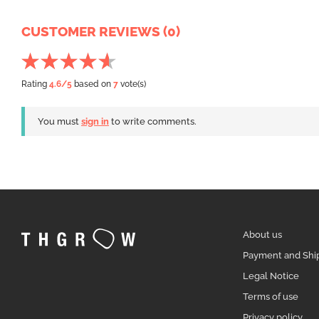
CUSTOMER REVIEWS (0)
Rating
4.6
/5
based on
7
vote(s)
You must
sign in
to write comments.
About us
Payment and Shi
Legal Notice
Terms of use
Privacy policy