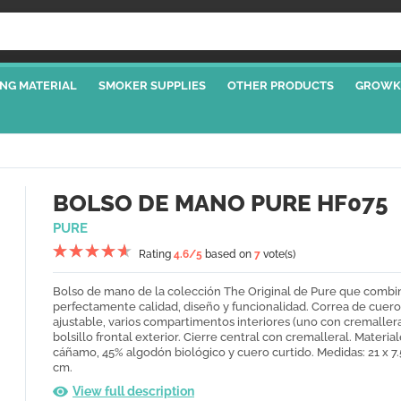
NG MATERIAL
SMOKER SUPPLIES
OTHER PRODUCTS
GROWK
BOLSO DE MANO PURE HF075
PURE
Rating
4.6
/5
based on
7
vote(s)
Bolso de mano de la colección The Original de Pure que combi
perfectamente calidad, diseño y funcionalidad. Correa de cuero
ajustable, varios compartimentos interiores (uno con cremallera
bolsillo frontal exterior. Cierre central con cremalleral. Materia
cáñamo, 45% algodón biológico y cuero curtido. Medidas: 21 x 7.5
cm.
View full description