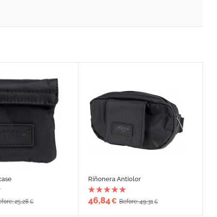
case
Riñonera Antiolor
46,84
€
fore: 25,28
Before: 49,31
€
€