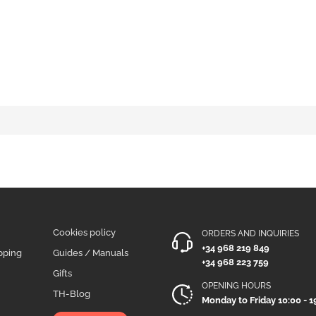
Cookies policy
ORDERS AND INQUIRIES
+34 968 219 849
pping
Guides / Manuals
+34 968 223 759
Gifts
OPENING HOURS
TH-Blog
Monday to Friday 10:00 - 1