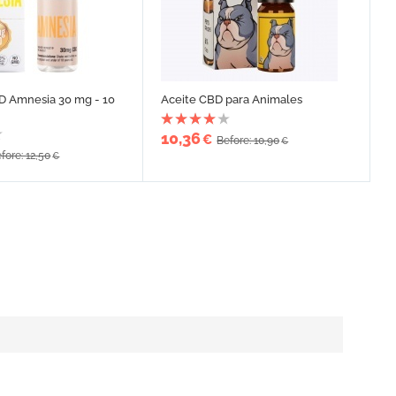
D Amnesia 30 mg - 10
Aceite CBD para Animales
10,36
€
Before: 10,90
€
fore: 12,50
€