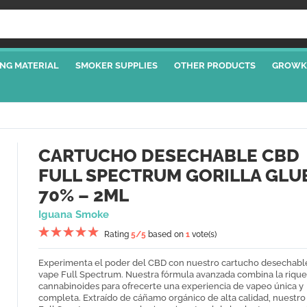
NG MATERIAL
SMOKER SUPPLIES
OTHER PRODUCTS
GROWK
CARTUCHO DESECHABLE CBD
FULL SPECTRUM GORILLA GLU
70% – 2ML
Iguana Smoke
Rating
5
/5
based on
1
vote(s)
Experimenta el poder del CBD con nuestro cartucho desechabl
vape Full Spectrum. Nuestra fórmula avanzada combina la rique
cannabinoides para ofrecerte una experiencia de vapeo única y
completa. Extraído de cáñamo orgánico de alta calidad, nuestr