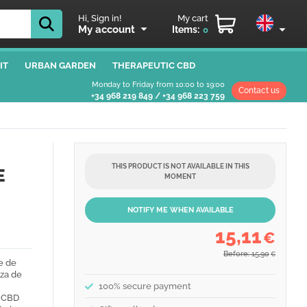
Hi, Sign in!
My cart
My account
Items:
0
IT
URBAN GARDEN
THERAPEUTIC CBD
Monday to Friday from 10:00 to 19:00
Contact us
+34 968 219 849
/
+34 968 223 759
THIS PRODUCT IS NOT AVAILABLE IN THIS
E
MOMENT
NOTIFY ME WHEN AVAILABLE
15,11
€
Before: 15,90
€
e de
za de
100% secure payment
o CBD