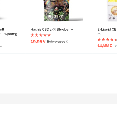
ull
Hachis CBD 15% Blueberry
E-Liquid CB
% - 1400mg
m
19,95
€
Before: 21,00
€
11,88
€
Be
€