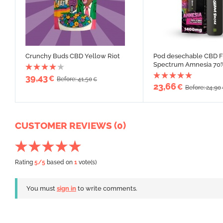
Crunchy Buds CBD Yellow Riot
Pod desechable CBD F
Spectrum Amnesia 70
39,43
€
Before: 41,50
€
23,66
€
Before: 24,90
CUSTOMER REVIEWS (0)
Rating
5
/5
based on
1
vote(s)
You must
sign in
to write comments.