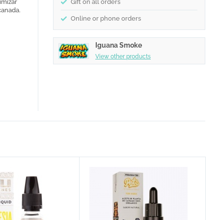
imizar
Gift on all orders
ocanada.
Online or phone orders
Iguana Smoke
View other products