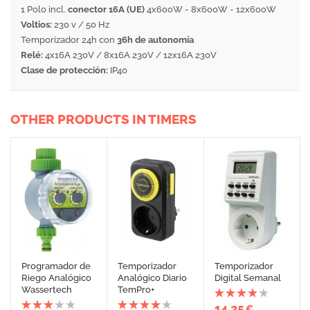
1 Polo incl.
conector 16A (UE)
4x600W - 8x600W - 12x600W
Voltios:
230 v / 50 Hz
Temporizador 24h con
36h de autonomía
Relé:
4x16A 230V / 8x16A 230V / 12x16A 230V
Clase de protección:
IP40
OTHER PRODUCTS IN TIMERS
Programador de
Temporizador
Temporizador
Riego Analógico
Analógico Diario
Digital Semanal
Wassertech
TemPro+
14,25
€