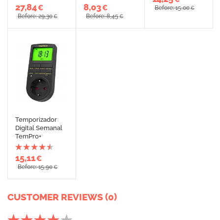
27,84
8,03
€
€
Before: 15,00
€
Before: 29,30
Before: 8,45
€
€
Temporizador
Digital Semanal
TemPro+
15,11
€
Before: 15,90
€
CUSTOMER REVIEWS (0)