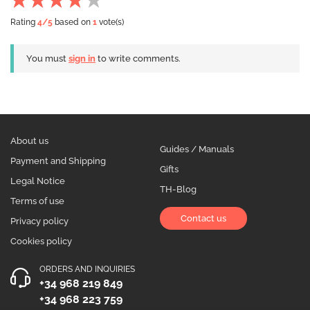
Rating
4
/5
based on
1
vote(s)
You must
sign in
to write comments.
About us
Guides / Manuals
Payment and Shipping
Gifts
Legal Notice
TH-Blog
Terms of use
Contact us
Privacy policy
Cookies policy
ORDERS AND INQUIRIES
+34 968 219 849
+34 968 223 759