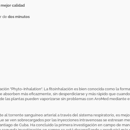
a mejor calidad
or de
dos minutos
ción "Phyto-Inhalation". La fitoinhalación es bien conocida como la forma
 se absorben más eficazmente, sin desperdiciarse y más rápido que cuando 
vos de las plantas pueden vaporizarse sin problemas con AroMed mediante el
e al torrente sanguíneo arterial a través del sistema respiratorio, es mejo
 que se ven sobrecargados por las inyecciones intravenosas se estresan 
ntiago de Cuba. Ha concluido la primera investigación en campo de maner
a segunda investigación en campo se está desarrollando y producirá más 