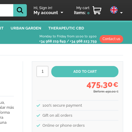
Hi, Sign in!
My cart
My account
Items:
0
IT
URBAN GARDEN
THERAPEUTIC CBD
Monday to Friday from 10:00 to 19:00
Contact us
+34 968 219 849
/
+34 968 223 759
475,30
€
Before: 490,00
€
ua,
100% secure payment
alar más
 forma
Gift on all orders
ra
 una
Online or phone orders