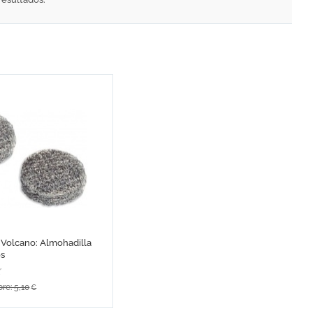
 Volcano: Almohadilla
os
re: 5,10
€