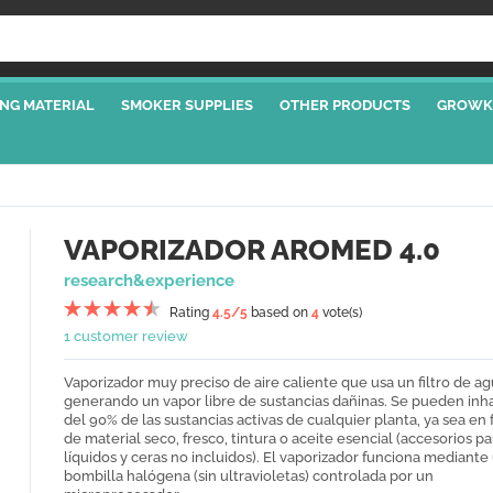
NG MATERIAL
SMOKER SUPPLIES
OTHER PRODUCTS
GROWK
VAPORIZADOR AROMED 4.0
research&experience
Rating
4.5
/5
based on
4
vote(s)
1 customer review
Vaporizador muy preciso de aire caliente que usa un filtro de ag
generando un vapor libre de sustancias dañinas. Se pueden inh
del 90% de las sustancias activas de cualquier planta, ya sea en
de material seco, fresco, tintura o aceite esencial (accesorios pa
líquidos y ceras no incluidos). El vaporizador funciona mediante
bombilla halógena (sin ultravioletas) controlada por un