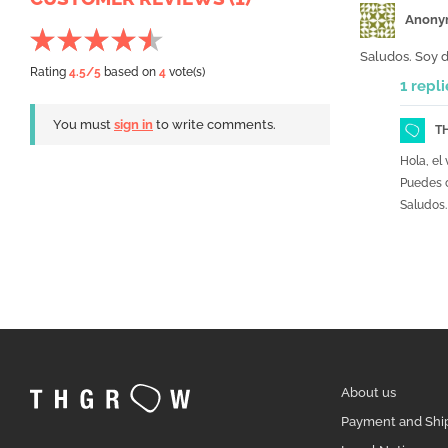
Anony
Saludos. Soy d
Rating
4.5
/5
based on
4
vote(s)
1 repli
You must
sign in
to write comments.
T
Hola, el
Puedes c
Saludos.
About us
Payment and Shi