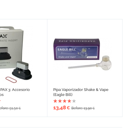
 PAX 3: Accesorio
Pipa Vaporizador Shake & Vape
os
(Eagle Bill)
13,48
€
efore: 51,50
Before: 13,90
€
€