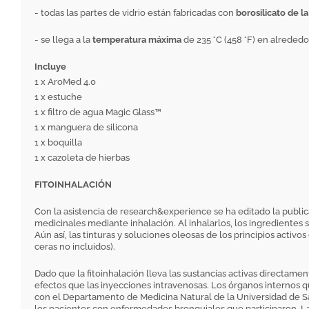
- todas las partes de vidrio están fabricadas con
borosilicato de l
- se llega a la
temperatura máxima
de 235 °C (458 °F) en alreded
Incluye
1 x AroMed 4.0
1 x estuche
1 x filtro de agua Magic Glass™
1 x manguera de silicona
1 x boquilla
1 x cazoleta de hierbas
FITOINHALACIÓN
Con la asistencia de research&experience se ha editado la publica
medicinales mediante inhalación. Al inhalarlos, los ingredientes
Aún así, las tinturas y soluciones oleosas de los principios acti
ceras no incluidos).
Dado que la fitoinhalación lleva las sustancias activas directament
efectos que las inyecciones intravenosas. Los órganos internos
con el Departamento de Medicina Natural de la Universidad de Sa
los pacientes con enfermedades bronquiales que participaron. L