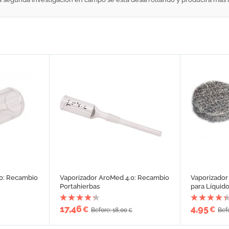
.0: Recambio
Vaporizador AroMed 4.0: Recambio
Vaporizador
Portahierbas
para Líquid
17,46
4,95
€
€
Before: 18,00
Befo
€