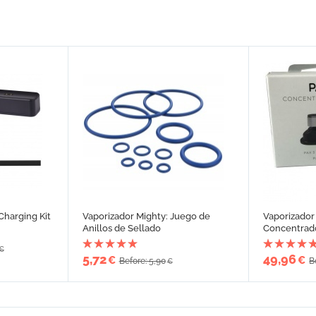
Charging Kit
Vaporizador Mighty: Juego de
Vaporizador
Anillos de Sellado
Concentrad
€
5,72
49,96
€
€
Before: 5,90
B
€