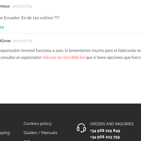
mous
2017/07/09
e Ecuador. Es de 110 voltios ???
es
HGrow
2017/07/18
 vaporizador Aromed funciona a 220v, lo lamentamos mucho pero el fabricante no 
onsultar el vaporizador
Volcano de Storz&Bickel
que sí tiene opciones que func
Cookies policy
ORDERS AND INQUIRIES
+34 968 219 849
pping
Guides / Manuals
+34 968 223 759