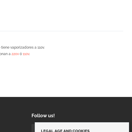
tiene vaporizadores a 110v.
ionan a
220v
ó
110v
.
Follow us!
LEGAL AGE AND COOKIES