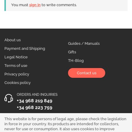
You must
sign in
to write comments.
About us
Guides / Manuals
Payment and Shipping
Gifts
Legal Notice
TH-Blog
Terms of use
Contact us
Privacy policy
Cookies policy
ORDERS AND INQUIRIES
+34 968 219 849
+34 968 223 759
OPENING HOURS
This website is for persons of legal age, please check the legislation
in force in your country. Its products are intended for collectors,
Monday to Friday 10:00 - 19:00
never for use or consumption. It also uses cookies to improve