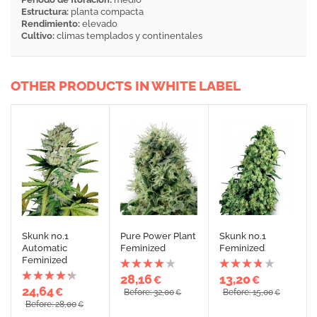
Estructura:
planta compacta
Rendimiento:
elevado
Cultivo:
climas templados y continentales
OTHER PRODUCTS IN WHITE LABEL
Skunk no.1
Pure Power Plant
Skunk no.1
Automatic
Feminized
Feminized
Feminized
28,16
13,20
€
€
24,64
€
Before: 32,00
Before: 15,00
€
€
Before: 28,00
€