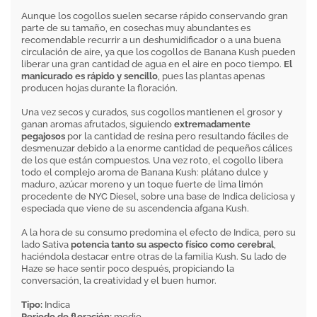
Aunque los cogollos suelen secarse rápido conservando gran
parte de su tamaño, en cosechas muy abundantes es
recomendable recurrir a un deshumidificador o a una buena
circulación de aire, ya que los cogollos de Banana Kush pueden
liberar una gran cantidad de agua en el aire en poco tiempo.
El
manicurado es rápido y sencillo
, pues las plantas apenas
producen hojas durante la floración.
Una vez secos y curados, sus cogollos mantienen el grosor y
ganan aromas afrutados, siguiendo
extremadamente
pegajosos
por la cantidad de resina pero resultando fáciles de
desmenuzar debido a la enorme cantidad de pequeños cálices
de los que están compuestos. Una vez roto, el cogollo libera
todo el complejo aroma de Banana Kush: plátano dulce y
maduro, azúcar moreno y un toque fuerte de lima limón
procedente de NYC Diesel, sobre una base de Indica deliciosa y
especiada que viene de su ascendencia afgana Kush.
A la hora de su consumo predomina el efecto de Indica, pero su
lado Sativa
potencia tanto su aspecto físico como cerebral
,
haciéndola destacar entre otras de la familia Kush. Su lado de
Haze se hace sentir poco después, propiciando la
conversación, la creatividad y el buen humor.
Tipo:
Indica
Periodo de floración:
medio