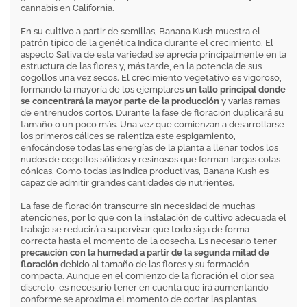
cannabis en California.
En su cultivo a partir de semillas, Banana Kush muestra el
patrón típico de la genética Indica durante el crecimiento. El
aspecto Sativa de esta variedad se aprecia principalmente en la
estructura de las flores y, más tarde, en la potencia de sus
cogollos una vez secos. El crecimiento vegetativo es vigoroso,
formando la mayoría de los ejemplares
un tallo principal donde
se concentrará la mayor parte de la producción
y varias ramas
de entrenudos cortos. Durante la fase de floración duplicará su
tamaño o un poco más. Una vez que comienzan a desarrollarse
los primeros cálices se ralentiza este espigamiento,
enfocándose todas las energías de la planta a llenar todos los
nudos de cogollos sólidos y resinosos que forman largas colas
cónicas. Como todas las Indica productivas, Banana Kush es
capaz de admitir grandes cantidades de nutrientes.
La fase de floración transcurre sin necesidad de muchas
atenciones, por lo que con la instalación de cultivo adecuada el
trabajo se reducirá a supervisar que todo siga de forma
correcta hasta el momento de la cosecha. Es necesario tener
precaución con la humedad a partir de la segunda mitad de
floración
debido al tamaño de las flores y su formación
compacta. Aunque en el comienzo de la floración el olor sea
discreto, es necesario tener en cuenta que irá aumentando
conforme se aproxima el momento de cortar las plantas.