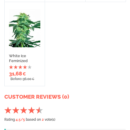
White Ice
Feminized
31,68
€
Before: 36,00
€
CUSTOMER REVIEWS (0)
Rating
4.5
/5
based on
2
vote(s)