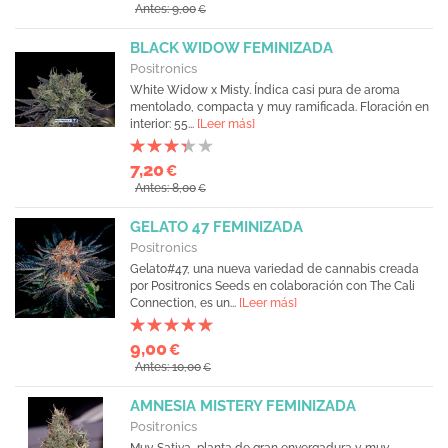
Antes: 9,00
€
BLACK WIDOW FEMINIZADA
Positronics
White Widow x Misty. Índica casi pura de aroma
mentolado, compacta y muy ramificada. Floración en
interior: 55...
[Leer más]
7,20
€
Antes: 8,00
€
GELATO 47 FEMINIZADA
Positronics
Gelato#47, una nueva variedad de cannabis creada
por Positronics Seeds en colaboración con The Cali
Connection, es un...
[Leer más]
9,00
€
Antes: 10,00
€
AMNESIA MISTERY FEMINIZADA
Positronics