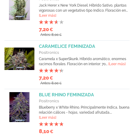
Jack Herer x New York Diesel. Híbrido Sativo, plantas
vigorosas con un vegetativo tipo Indico. Floración en...
[Leer más]
7,20
€
Antes: 8,00
€
CARAMELICE FEMINIZADA
Positronics
Caramela x SuperSkunk. Híbrido aromático, enormes
racimos florales. Floración en interior: 70...
[Leer más]
7,20
€
Antes: 8,00
€
BLUE RHINO FEMINIZADA
Positronics
Blueberry x White Rhino. Principalmente Indica, buena
relación cálices - hojas, variedad afrutada....
[Leer más]
8,10
€