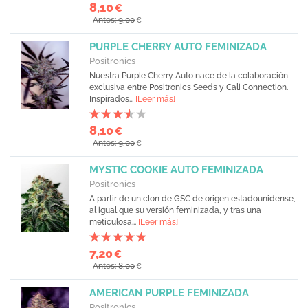
8,10
€
Antes: 9,00
€
PURPLE CHERRY AUTO FEMINIZADA
Positronics
Nuestra Purple Cherry Auto nace de la colaboración
exclusiva entre Positronics Seeds y Cali Connection.
Inspirados...
[Leer más]
8,10
€
Antes: 9,00
€
MYSTIC COOKIE AUTO FEMINIZADA
Positronics
A partir de un clon de GSC de origen estadounidense,
al igual que su versión feminizada, y tras una
meticulosa...
[Leer más]
7,20
€
Antes: 8,00
€
AMERICAN PURPLE FEMINIZADA
Positronics