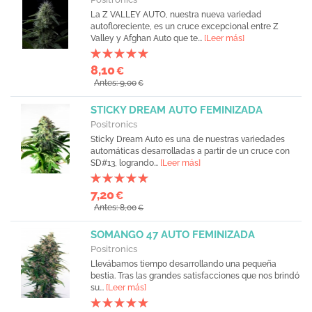
La Z VALLEY AUTO, nuestra nueva variedad
autofloreciente, es un cruce excepcional entre Z
Valley y Afghan Auto que te...
[Leer más]
8,10
€
Antes: 9,00
€
STICKY DREAM AUTO FEMINIZADA
Positronics
Sticky Dream Auto es una de nuestras variedades
automáticas desarrolladas a partir de un cruce con
SD#13, logrando...
[Leer más]
7,20
€
Antes: 8,00
€
SOMANGO 47 AUTO FEMINIZADA
Positronics
Llevábamos tiempo desarrollando una pequeña
bestia. Tras las grandes satisfacciones que nos brindó
su...
[Leer más]