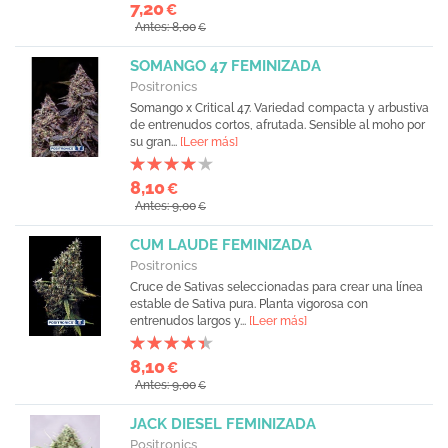
7,20
€
Antes: 8,00
€
SOMANGO 47 FEMINIZADA
Positronics
Somango x Critical 47. Variedad compacta y arbustiva
de entrenudos cortos, afrutada. Sensible al moho por
su gran...
[Leer más]
8,10
€
Antes: 9,00
€
CUM LAUDE FEMINIZADA
Positronics
Cruce de Sativas seleccionadas para crear una línea
estable de Sativa pura. Planta vigorosa con
entrenudos largos y...
[Leer más]
8,10
€
Antes: 9,00
€
JACK DIESEL FEMINIZADA
Positronics