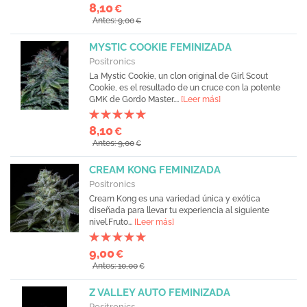
8,10
€
Antes: 9,00
€
MYSTIC COOKIE FEMINIZADA
Positronics
La Mystic Cookie, un clon original de Girl Scout
Cookie, es el resultado de un cruce con la potente
GMK de Gordo Master....
[Leer más]
8,10
€
Antes: 9,00
€
CREAM KONG FEMINIZADA
Positronics
Cream Kong es una variedad única y exótica
diseñada para llevar tu experiencia al siguiente
nivel.Fruto...
[Leer más]
9,00
€
Antes: 10,00
€
Z VALLEY AUTO FEMINIZADA
Positronics