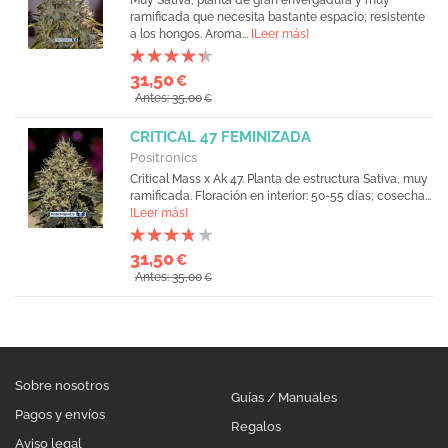
Muy Sativa, planta de gran envergadura y muy
ramificada que necesita bastante espacio; resistente
a los hongos. Aroma...
[Leer más]
31,50
€
Antes: 35,00
€
CRITICAL 47 FEMINIZADA
Positronics
Critical Mass x Ak 47. Planta de estructura Sativa, muy
ramificada. Floración en interior: 50-55 días; cosecha...
[Leer más]
31,50
€
Antes: 35,00
€
Sobre nosotros
Guías / Manuales
Pagos y envíos
Regalos
Aviso legal