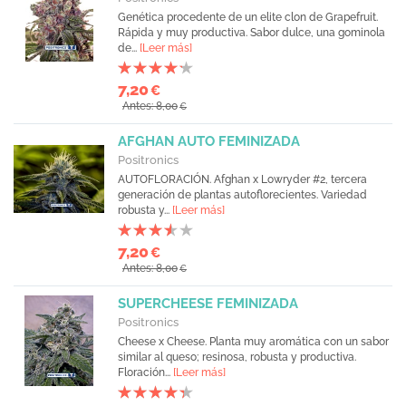
Genética procedente de un elite clon de Grapefruit.
Rápida y muy productiva. Sabor dulce, una gominola
de...
[Leer más]
7,20
€
Antes: 8,00
€
AFGHAN AUTO FEMINIZADA
Positronics
AUTOFLORACIÓN. Afghan x Lowryder #2, tercera
generación de plantas autoflorecientes. Variedad
robusta y...
[Leer más]
7,20
€
Antes: 8,00
€
SUPERCHEESE FEMINIZADA
Positronics
Cheese x Cheese. Planta muy aromática con un sabor
similar al queso; resinosa, robusta y productiva.
Floración...
[Leer más]