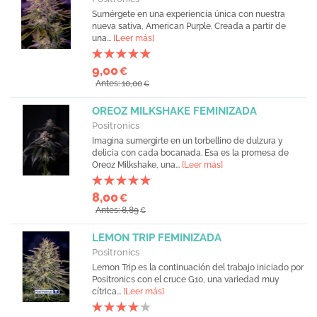
Sumérgete en una experiencia única con nuestra
nueva sativa, American Purple. Creada a partir de
una...
[Leer más]
9,00
€
Antes: 10,00
€
OREOZ MILKSHAKE FEMINIZADA
Positronics
Imagina sumergirte en un torbellino de dulzura y
delicia con cada bocanada. Esa es la promesa de
Oreoz Milkshake, una...
[Leer más]
8,00
€
Antes: 8,89
€
LEMON TRIP FEMINIZADA
Positronics
Lemon Trip es la continuación del trabajo iniciado por
Positronics con el cruce G10, una variedad muy
cítrica...
[Leer más]