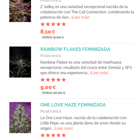
Positronics
Z Valley es una variedad excepcional nacida de la
colaboración con The Cali Connection, combinando la
potencia de San...
[Leer más]
8,10
€
Antes: 9,00
€
RAINBOW FLAKES FEMINIZADA
Positronics
Rainbow Flakes es una variedad de marihuana
excepcional, resultado del cruce entre Zerealz y SFV,
que ofrece una experiencia...
[Leer más]
9,00
€
Antes: 10,00
€
ONE LOVE HAZE FEMINIZADA
Positronics
La One Love Haze, nacida de la colaboración con
Little Pepe, es una planta llena de amor desde su
origen....
[Leer más]