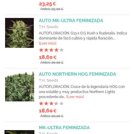
23,25
€
Antes: 25,00
€
AUTO MK-ULTRA FEMINIZADA
T.H. Seeds
AUTOFLORACIÓN. G13 x O.G Kush x Ruderalis, Indica
dominante de fácil cultivo y rápida floración....
[Leer más]
18,60
€
Antes: 20,00
€
AUTO NORTHERN HOG FEMINIZADA
T.H. Seeds
AUTOFLORACIÓN. Cruce de la legendaria HOG con
una estable y muy productiva Northern Lights
procedente de...
[Leer más]
18,60
€
Antes: 20,00
€
MK-ULTRA FEMINIZADA
T.H. Seeds