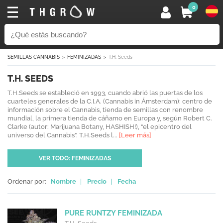
0
SEMILLAS CANNABIS
FEMINIZADAS
T.H. Seeds
T.H. SEEDS
T.H.Seeds se estableció en 1993, cuando abrió las puertas de los
cuarteles generales de la C.I.A. (Cannabis in Ámsterdam): centro de
información sobre el Cannabis, tienda de semillas con renombre
mundial, la primera tienda de cáñamo en Europa y, según Robert C.
Clarke (autor: Marijuana Botany, HASHISH!), “el epicentro del
universo del Cannabis”. T.H.Seeds l...
[Leer más]
VER TODO: FEMINIZADAS
Ordenar por:
Nombre
|
Precio
|
Fecha
PURE RUNTZY FEMINIZADA