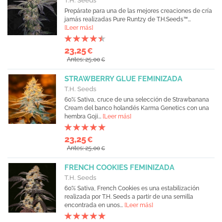
T.H. Seeds
Prepárate para una de las mejores creaciones de cría
jamás realizadas Pure Runtzy de T.H.Seeds™...
[Leer más]
23,25
€
Antes: 25,00
€
STRAWBERRY GLUE FEMINIZADA
T.H. Seeds
60% Sativa, cruce de una selección de Strawbanana
Cream del banco holandés Karma Genetics con una
hembra Goji...
[Leer más]
23,25
€
Antes: 25,00
€
FRENCH COOKIES FEMINIZADA
T.H. Seeds
60% Sativa, French Cookies es una estabilización
realizada por T.H. Seeds a partir de una semilla
encontrada en unos...
[Leer más]