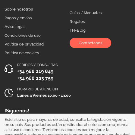
Sobre nosotros
Guías / Manuales
Pagos y envíos
Regalos
Aviso legal
TH-Blog
Condiciones de uso
Contáctanos
Política de privacidad
Política de cookies
PEDIDOS Y CONSULTAS
+34 968 219 849
+34 968 223 759
HORARIO DE ATENCIÓN
Lunes a Viernes 10:00 - 19:00
¡Síguenos!
Este sitio es para mayores de edad, consulte la legislación vigente
en su país. Sus productos están destinados al coleccionismo, nunca
a su uso o consumo. También usa cookies para mejorar la
navegación, si sigue navegando entendemos que es mayor de edad