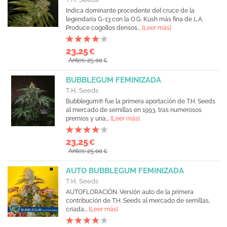
Indica dominante procedente del cruce de la
legendaria G-13 con la O.G. Kush más fina de L.A.
Produce cogollos densos...
[Leer más]
23,25
€
Antes: 25,00
€
BUBBLEGUM FEMINIZADA
T.H. Seeds
Bubblegum® fue la primera aportación de T.H. Seeds
al mercado de semillas en 1993, tras numerosos
premios y una...
[Leer más]
23,25
€
Antes: 25,00
€
AUTO BUBBLEGUM FEMINIZADA
T.H. Seeds
AUTOFLORACIÓN. Versión auto de la primera
contribución de T.H. Seeds al mercado de semillas,
criada...
[Leer más]