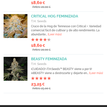
18,60
€
Antes: 20,00
€
CRITICAL HOG FEMINIZADA
T.H. Seeds
Cruce de la Hog de Tennesse con Critical +. Variedad
comercial fácil de cultivar y de alto rendimiento. La
abundante...
[Leer más]
18,60
€
Antes: 20,00
€
BEASTY FEMINIZADA
T.H. Seeds
¡CUIDADO! ¡T.H.Seeds™ BEASTY viene a por ti!
¡¡¡BEASTY viene a destrozarte y dejarte en...
[Leer más]
23,25
€
Antes: 25,00
€