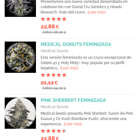
Presentamos una nueva variedad desarrollada en
colaboración con Grand Cru Genetics y Heads
Research, fruto del cruce...
[Leer más]
22,88
€
Antes: 26,00
€
MEDICAL DONUTS FEMINIZADA
Medical Seeds
Esta versión feminizada es un cruce excepcional de
Gelato 41 y Holy Moly!, muy popular por su perfil
terpénico...
[Leer más]
21,12
€
Antes: 24,00
€
PINK SHERBERT FEMINIZADA
Medical Seeds
Medical Seeds presenta Pink Sherbert, fusión de Pink
Guava y Oz Kush (Rainbow Kush), ofreciendo una
experiencia...
[Leer más]
22,88
€