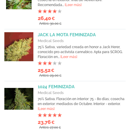
cosecha en exterior: final de Noviembre.
Recomendada...
[Leer más]
26,40
€
Antes: 30,00
€
JACK LA MOTA FEMINIZADA
Medical Seeds
75% Sativa, variedad creada en honor a Jack Herer,
conocido pro-activista cannabico. Apta para SCROG.
Floración en...
[Leer más]
25,52
€
Antes: 29,00
€
1024 FEMINIZADA
Medical Seeds
70% Sativa. Floración en interior: 75 - 80 días; cosecha
en exterior: mediados de Octubre. Interior - exterior.
[Leer más]
23,76
€
Antes: 27,00
€