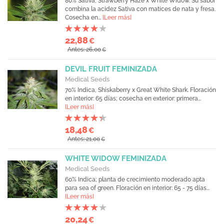
80% Sativa, Strawberry Haze x White Widow. Su sabor
combina la acidez Sativa con matices de nata y fresa.
Cosecha en...
[Leer más]
22,88
€
Antes: 26,00
€
DEVIL FRUIT FEMINIZADA
Medical Seeds
70% Indica, Shiskaberry x Great White Shark. Floración
en interior: 65 días; cosecha en exterior: primera...
[Leer más]
18,48
€
Antes: 21,00
€
WHITE WIDOW FEMINIZADA
Medical Seeds
60% Indica; planta de crecimiento moderado apta
para sea of green. Floración en interior: 65 - 75 días...
[Leer más]
20,24
€