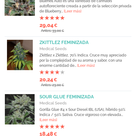
Bluehell Auto es una variedad de cannabis
autofloreciente creada a partir de la selección privada
de Blueberry...
[Leer más]
29,04
€
Antes: 33,00
€
ZKITTLEZ FEMINIZADA
Medical Seeds
Zkittlez x Zkittlez, 70% Indica. Cruce muy apreciado
por la complejidad de su aroma y sabor, con una
enorme cantidad de...
[Leer más]
20,24
€
Antes: 23,00
€
SOUR GLUE FEMINIZADA
Medical Seeds
Gorilla Glue #4 x Sour Diesel IBL (USA), híbrido 50%
Indica / 50% Sativa. Cruce vigoroso con elevada...
[Leer más]
18,48
€