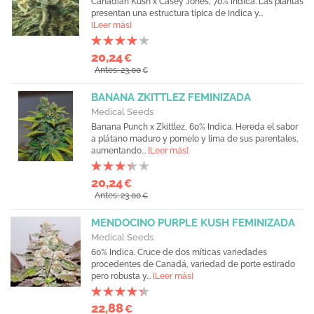
Canadian Kush x Casey Jones, 70% Indica. Las plantas
presentan una estructura típica de Indica y...
[Leer más]
20,24
€
Antes: 23,00
€
BANANA ZKITTLEZ FEMINIZADA
Medical Seeds
Banana Punch x Zkittlez, 60% Indica. Hereda el sabor
a plátano maduro y pomelo y lima de sus parentales,
aumentando...
[Leer más]
20,24
€
Antes: 23,00
€
MENDOCINO PURPLE KUSH FEMINIZADA
Medical Seeds
60% Indica. Cruce de dos míticas variedades
procedentes de Canadá, variedad de porte estirado
pero robusta y...
[Leer más]
22,88
€