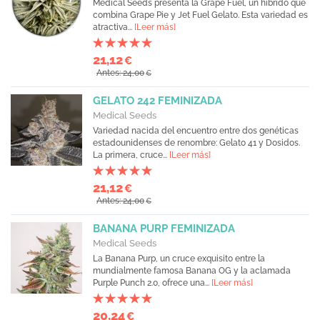
Medical Seeds presenta la Grape Fuel, un híbrido que
combina Grape Pie y Jet Fuel Gelato. Esta variedad es
atractiva...
[Leer más]
21,12
€
Antes: 24,00
€
GELATO 242 FEMINIZADA
Medical Seeds
Variedad nacida del encuentro entre dos genéticas
estadounidenses de renombre: Gelato 41 y Dosidos.
La primera, cruce...
[Leer más]
21,12
€
Antes: 24,00
€
BANANA PURP FEMINIZADA
Medical Seeds
La Banana Purp, un cruce exquisito entre la
mundialmente famosa Banana OG y la aclamada
Purple Punch 2.0, ofrece una...
[Leer más]
20,24
€