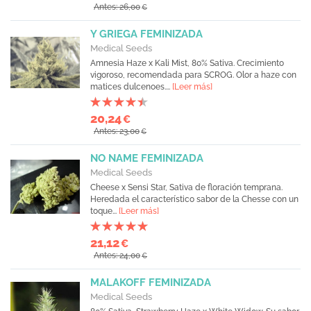
Antes: 26,00
€
Y GRIEGA FEMINIZADA
Medical Seeds
Amnesia Haze x Kali Mist, 80% Sativa. Crecimiento
vigoroso, recomendada para SCROG. Olor a haze con
matices dulcenoes....
[Leer más]
20,24
€
Antes: 23,00
€
NO NAME FEMINIZADA
Medical Seeds
Cheese x Sensi Star, Sativa de floración temprana.
Heredada el característico sabor de la Chesse con un
toque...
[Leer más]
21,12
€
Antes: 24,00
€
MALAKOFF FEMINIZADA
Medical Seeds