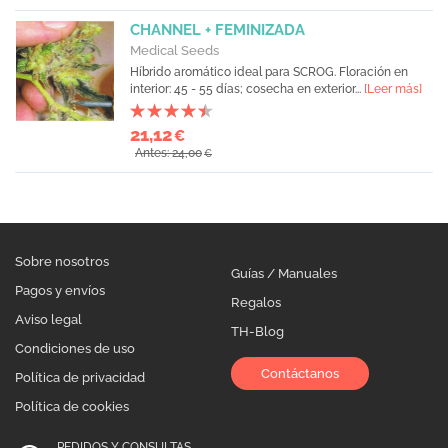
CHANNEL + FEMINIZADA
Medical Seeds
Híbrido aromático ideal para SCROG. Floración en
interior: 45 - 55 días; cosecha en exterior...
[Leer más]
21,12
€
Antes: 24,00
€
Sobre nosotros
Guías / Manuales
Pagos y envíos
Regalos
Aviso legal
TH-Blog
Condiciones de uso
Contáctanos
Política de privacidad
Política de cookies
PEDIDOS Y CONSULTAS