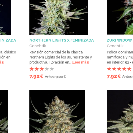
MINIZADA
NORTHERN LIGHTS X FEMINIZADA
ZURI WIDOW 
Genehtik
Genehtik
a, clásico
Revisión comercial de la clásica
Indica dominan
ción en
Northern Lights de los 80, resistente y
ramificada y mu
ás]
productiva. Floración en...
[Leer más]
en interior: 52 - 
7,92
7,92
€
€
Antes: 9,00
Antes:
€