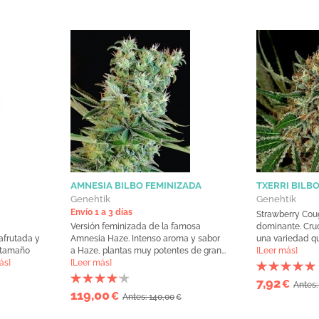
AMNESIA BILBO FEMINIZADA
TXERRI BILB
Genehtik
Genehtik
Envío 1 a 3 días
Strawberry Coug
Versión feminizada de la famosa
dominante. Cruc
frutada y
Amnesia Haze. Intenso aroma y sabor
una variedad qu
 tamaño
a Haze, plantas muy potentes de gran...
[Leer más]
ás]
[Leer más]
7,92
€
Antes:
119,00
€
Antes: 140,00
€