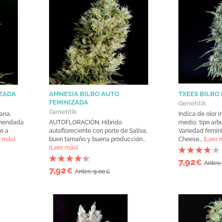
IZADA
AMNESIA BILBO AUTO
TXEES BILBO
FEMINIZADA
Genehtik
Genehtik
ana,
Indica de olor 
omendada
AUTOFLORACIÓN. Híbrido
medio, tipo arb
te a
autofloreciente con porte de Sativa,
Variedad femin
r más]
buen tamaño y buena producción...
Cheese...
[Leer 
[Leer más]
7,92
€
Antes:
7,92
€
Antes: 9,00
€