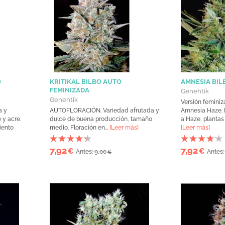
O
KRITIKAL BILBO AUTO
AMNESIA BIL
FEMINIZADA
Genehtik
Genehtik
Versión femini
a y
AUTOFLORACIÓN. Variedad afrutada y
Amnesia Haze. 
 y acre.
dulce de buena producción, tamaño
a Haze, plantas
iento
medio. Floración en...
[Leer más]
[Leer más]
7,92
7,92
€
€
Antes: 9,00
Antes:
€