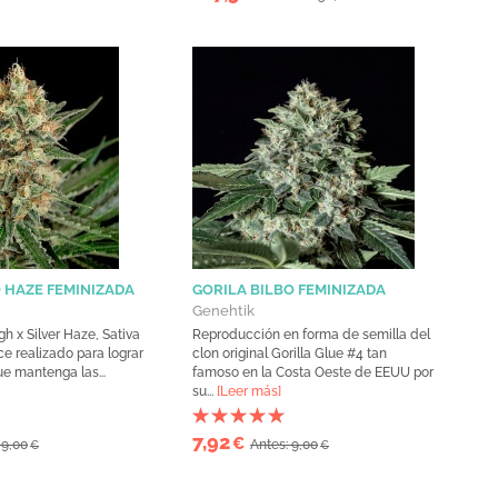
O HAZE FEMINIZADA
GORILA BILBO FEMINIZADA
Genehtik
h x Silver Haze, Sativa
Reproducción en forma de semilla del
e realizado para lograr
clon original Gorilla Glue #4 tan
e mantenga las...
famoso en la Costa Oeste de EEUU por
su...
[Leer más]
7,92
€
 9,00
Antes: 9,00
€
€