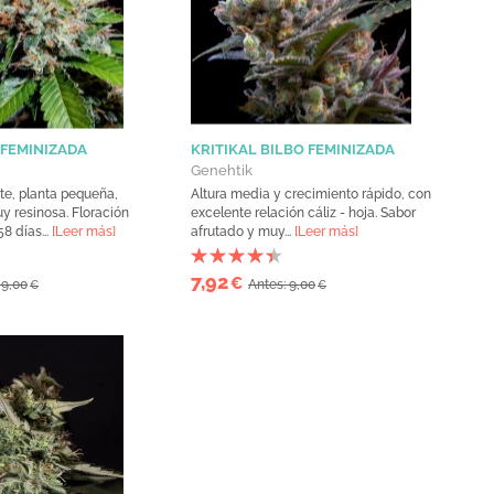
FEMINIZADA
KRITIKAL BILBO FEMINIZADA
Genehtik
te, planta pequeña,
Altura media y crecimiento rápido, con
y resinosa. Floración
excelente relación cáliz - hoja. Sabor
58 días...
[Leer más]
afrutado y muy...
[Leer más]
7,92
€
 9,00
Antes: 9,00
€
€