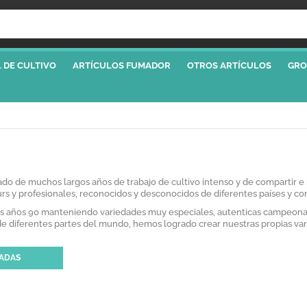
 DE CULTIVO
ARTÍCULOS FUMADOR
OTROS ARTÍCULOS
GRO
 de muchos largos años de trabajo de cultivo intenso y de compartir e i
rs y profesionales, reconocidos y desconocidos de diferentes países y c
os años 90 manteniendo variedades muy especiales, autenticas campeonas
de diferentes partes del mundo, hemos logrado crear nuestras propias v
ZADAS