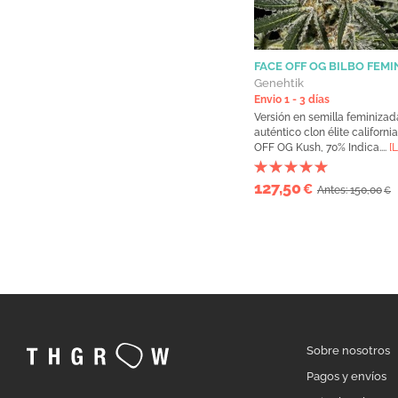
FACE OFF OG BILBO FEMI
Genehtik
Envio 1 - 3 días
Versión en semilla feminizad
auténtico clon élite californ
OFF OG Kush, 70% Indica....
[
127,50
€
Antes: 150,00
€
Sobre nosotros
Pagos y envíos