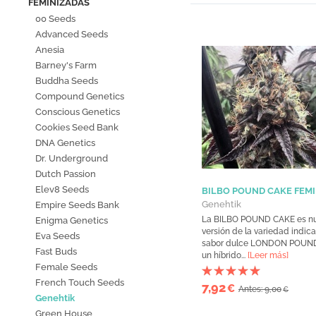
FEMINIZADAS
00 Seeds
Advanced Seeds
Anesia
Barney's Farm
Buddha Seeds
Compound Genetics
Conscious Genetics
Cookies Seed Bank
DNA Genetics
Dr. Underground
Dutch Passion
Elev8 Seeds
BILBO POUND CAKE FEM
Genehtik
Empire Seeds Bank
La BILBO POUND CAKE es nu
Enigma Genetics
versión de la variedad indic
Eva Seeds
sabor dulce LONDON POUND
Fast Buds
un híbrido...
[Leer más]
Female Seeds
French Touch Seeds
7,92
€
Antes: 9,00
€
Genehtik
Green House