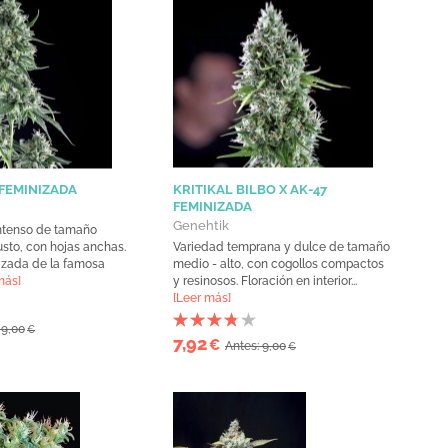
 FEMINIZADA
KRITIKAL BILBO X AK-47
FEMINIZADA
Genehtik
intenso de tamaño
usto, con hojas anchas.
Variedad temprana y dulce de tamaño
izada de la famosa
medio - alto, con cogollos compactos
más]
y resinosos. Floración en interior...
[Leer más]
 9,00
€
7,92
€
Antes: 9,00
€