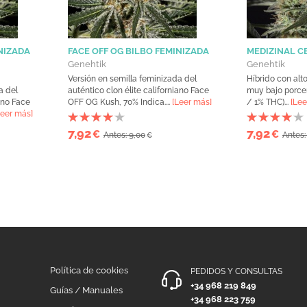
NIZADA
FACE OFF OG BILBO FEMINIZADA
MEDIZINAL C
Genehtik
Genehtik
Versión en semilla feminizada del
Híbrido con alt
a del
auténtico clon élite californiano Face
muy bajo porce
iano Face
OFF OG Kush, 70% Indica....
[Leer más]
/ 1% THC)...
[Lee
Leer más]
7,92
7,92
€
€
Antes: 9,00
Antes:
€
Política de cookies
PEDIDOS Y CONSULTAS
+34 968 219 849
Guías / Manuales
+34 968 223 759