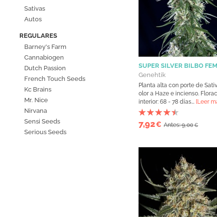
Sativas
Autos
REGULARES
Barney's Farm
Cannabiogen
SUPER SILVER BILBO FE
Dutch Passion
Genehtik
French Touch Seeds
Planta alta con porte de Sativ
Kc Brains
olor a Haze e incienso. Flora
Mr. Nice
interior: 68 - 78 días...
[Leer m
Nirvana
Sensi Seeds
7,92
€
Antes: 9,00
€
Serious Seeds