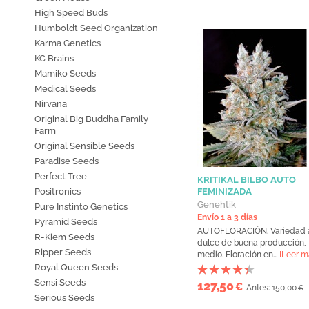
High Speed Buds
Humboldt Seed Organization
Karma Genetics
KC Brains
Mamiko Seeds
Medical Seeds
Nirvana
Original Big Buddha Family
Farm
Original Sensible Seeds
Paradise Seeds
Perfect Tree
KRITIKAL BILBO AUTO
Positronics
FEMINIZADA
Genehtik
Pure Instinto Genetics
Envío 1 a 3 días
Pyramid Seeds
AUTOFLORACIÓN. Variedad a
R-Kiem Seeds
dulce de buena producción,
Ripper Seeds
medio. Floración en...
[Leer m
Royal Queen Seeds
Sensi Seeds
127,50
€
Antes: 150,00
€
Serious Seeds