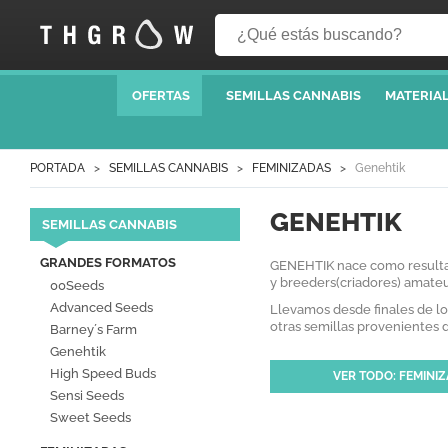
OFERTAS
SEMILLAS CANNABIS
MATERIAL
PORTADA
SEMILLAS CANNABIS
FEMINIZADAS
Genehtik
GENEHTIK
SEMILLAS CANNABIS
GRANDES FORMATOS
GENEHTIK nace como resultado
y breeders(criadores) amateu
00Seeds
Advanced Seeds
Llevamos desde finales de l
otras semillas provenientes 
Barney´s Farm
Genehtik
High Speed Buds
VER TODO: FEMINI
Sensi Seeds
Sweet Seeds