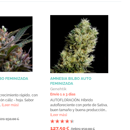
LBO FEMINIZADA
AMNESIA BILBO AUTO
FEMINIZADA
Genehtik
Envío 1 a 3 días
crecimiento rápido, con
ón cáliz - hoja. Sabor
AUTOFLORACIÓN. Híbrido
..
[Leer más]
autofloreciente con porte de Sativa,
buen tamaño y buena producción...
[Leer más]
es: 150,00
€
127,50
€
Antes: 150,00
€