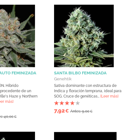
 AUTO FEMINIZADA
SANTA BILBO FEMINIZADA
Genehtik
. Híbrido
Sativa dominante con estructura de
e procedente de un
Indica y floración temprana, ideal para
ille's Haze y Northern
SOG. Cruce de genéticas...
[Leer más]
eer más]
7,92
€
Antes: 9,00
€
s: 40,00
€