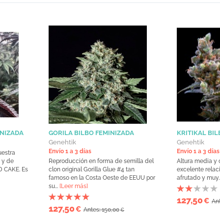
INIZADA
GORILA BILBO FEMINIZADA
KRITIKAL BI
Genehtik
Genehtik
Envío 1 a 3 días
Envío 1 a 3 días
estra
a y de
Reproducción en forma de semilla del
Altura media y 
 CAKE. Es
clon original Gorilla Glue #4 tan
excelente relaci
famoso en la Costa Oeste de EEUU por
afrutado y muy.
su...
[Leer más]
127,50
€
Ant
127,50
€
Antes: 150,00
€