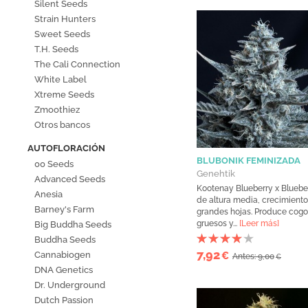
Silent Seeds
Strain Hunters
Sweet Seeds
T.H. Seeds
The Cali Connection
White Label
Xtreme Seeds
Zmoothiez
Otros bancos
AUTOFLORACIÓN
BLUBONIK FEMINIZADA
00 Seeds
Genehtik
Advanced Seeds
Kootenay Blueberry x Blueber
Anesia
de altura media, crecimiento
Barney's Farm
grandes hojas. Produce cogo
gruesos y...
[Leer más]
Big Buddha Seeds
Buddha Seeds
7,92
Cannabiogen
€
Antes: 9,00
€
DNA Genetics
Dr. Underground
Dutch Passion