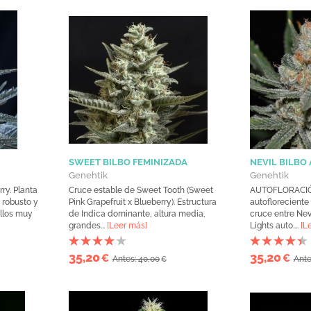
SWEET BILBO FEMINIZADA
NEVIL BILBO
Genehtik
Genehtik
ry. Planta
Cruce estable de Sweet Tooth (Sweet
AUTOFLORACIÓN
 robusto y
Pink Grapefruit x Blueberry). Estructura
autoflorecient
llos muy
de Indica dominante, altura media,
cruce entre Nev
grandes...
[Leer más]
Lights auto....
[L
35,20
35,20
€
€
Antes: 40,00
Ante
€