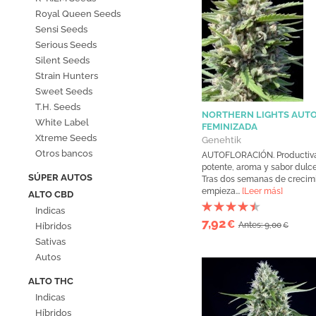
Royal Queen Seeds
Sensi Seeds
Serious Seeds
Silent Seeds
Strain Hunters
Sweet Seeds
T.H. Seeds
NORTHERN LIGHTS AUT
White Label
FEMINIZADA
Xtreme Seeds
Genehtik
Otros bancos
AUTOFLORACIÓN. Productiv
potente, aroma y sabor dulce
SÚPER AUTOS
Tras dos semanas de crecim
empieza...
[Leer más]
ALTO CBD
Indicas
7,92
€
Antes: 9,00
Híbridos
€
Sativas
Autos
ALTO THC
Indicas
Híbridos