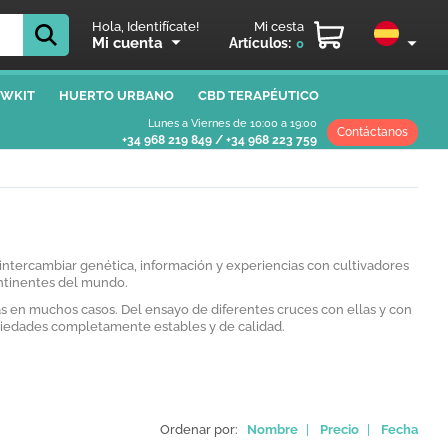
Hola, Identifícate!
Mi cesta
Mi cuenta
Artículos:
0
WKIT
HUERTO URBANO
CBD TERAPÉUTICO
Lunes a Viernes de 10:00 a 19:00
Contáctanos
+34 968 219 849
/
+34 968 223 759
ntercambiar genética, información y experiencias con cultivadores
ontinentes del mundo.
 en muchos casos. Del ensayo de diferentes cruces con ellas y con
ariedades completamente estables y de calidad.
Ordenar por:
Nombre
|
Precio
|
Fecha