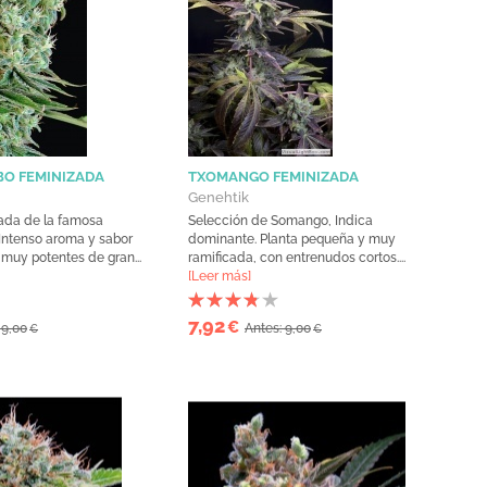
BO FEMINIZADA
TXOMANGO FEMINIZADA
Genehtik
zada de la famosa
Selección de Somango, Indica
Intenso aroma y sabor
dominante. Planta pequeña y muy
 muy potentes de gran...
ramificada, con entrenudos cortos....
[Leer más]
7,92
€
 9,00
Antes: 9,00
€
€