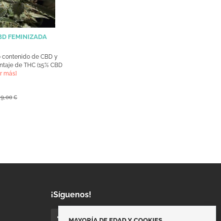
BD FEMINIZADA
o contenido de CBD y
ntaje de THC (15% CBD
r más]
 9,00
€
¡Síguenos!
MAYORÍA DE EDAD Y COOKIES