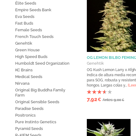
Élite Seeds
Empire Seeds Bank
Eva Seeds
Fast Buds
Female Seeds
French Touch Seeds
Genehtik
Green House
High Speed Buds
OG LEMON BILBO FEMIN
Humboldt Seed Organization
Genehtik
KC Brains
OG Kush Lemon Larry x Afgh
Indica de altura media rec
Medical Seeds
para SOG, robusta y resisten
Nirvana
hongos. Largas colas y...
[Lee
Original Big Buddha Family
Farm
7,92
€
Antes: 9,00
€
Original Sensible Seeds
Paradise Seeds
Positronics
Pure Instinto Genetics
Pyramid Seeds
R-KIEM Seeds