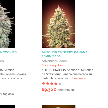
A COOKIES
AUTO STRAWBERRY BANANA
FEMINIZADA
eds
Advanced Seeds
Envío 1 a 3 días
. Versión
AUTOFLORACIÓN. Versión automática
 de Banana Cookies,
de Strawberry Banana que hereda su
erístico sabor a...
particular coloración...
[Leer más]
69,30
€
Antes: 99,00
€
s: 105,00
€