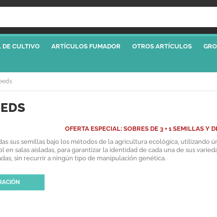
 DE CULTIVO
ARTÍCULOS FUMADOR
OTROS ARTÍCULOS
GRO
eeds
EEDS
OFERTA ESPECIAL: SOBRES DE 3 + 1 SEMILLAS Y DE
 sus semillas bajo los métodos de la agricultura ecológica, utilizando ú
rol en salas aisladas, para garantizar la identidad de cada una de sus v
das, sin recurrir a ningún tipo de manipulación genética.
RACIÓN