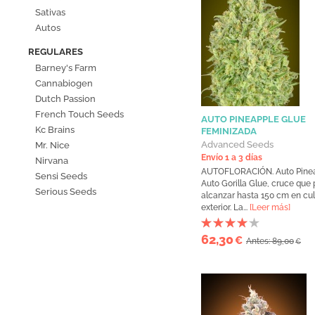
Sativas
Autos
REGULARES
Barney's Farm
Cannabiogen
Dutch Passion
French Touch Seeds
AUTO PINEAPPLE GLUE
Kc Brains
FEMINIZADA
Advanced Seeds
Mr. Nice
Envío 1 a 3 días
Nirvana
AUTOFLORACIÓN. Auto Pinea
Sensi Seeds
Auto Gorilla Glue, cruce que
Serious Seeds
alcanzar hasta 150 cm en cul
exterior. La...
[Leer más]
62,30
€
Antes: 89,00
€