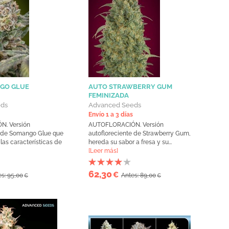
GO GLUE
AUTO STRAWBERRY GUM
FEMINIZADA
eds
Advanced Seeds
Envío 1 a 3 días
. Versión
AUTOFLORACIÓN. Versión
e de Somango Glue que
autofloreciente de Strawberry Gum,
las características de
hereda su sabor a fresa y su...
[Leer más]
62,30
€
s: 95,00
Antes: 89,00
€
€