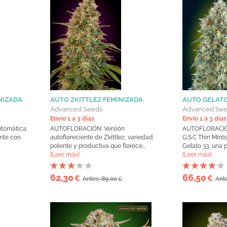
NIZADA
AUTO ZKITTLEZ FEMINIZADA
AUTO GELATO
Advanced Seeds
Advanced Se
Envío 1 a 3 días
Envío 1 a 3 días
utomática
AUTOFLORACIÓN. Versión
AUTOFLORACIÓN
ante con
autofloreciente de Zkittlez, variedad
G.S.C Thin Mints
potente y productiva que florece...
Gelato 33, una p
[Leer más]
[Leer más]
62,30
66,50
€
€
Antes: 89,00
Ante
€