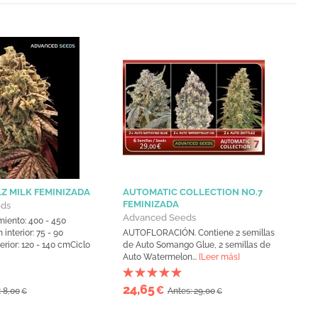
Z MILK FEMINIZADA
AUTOMATIC COLLECTION NO.7
FEMINIZADA
eds
Advanced Seeds
iento: 400 - 450
interior: 75 - 90
AUTOFLORACIÓN. Contiene 2 semillas
erior: 120 - 140 cmCiclo
de Auto Somango Glue, 2 semillas de
Auto Watermelon...
[Leer más]
24,65
€
: 8,00
Antes: 29,00
€
€