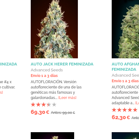
MINIZADA
AUTO JACK HERER FEMINIZADA
AUTO AFGHA
FEMINIZADA
Advanced Seeds
Advanced Se
Envío 1 a 3 días
Envío 1 a 3 días
e #4 x
AUTOFLORACIÓN. Versión
 cultivar,
autofloreciente de una de las
AUTOFLORACIÓN
s]
genéticas más famosas y
autofloreciente
galardonadas....
[Leer más]
Advanced Seeds.
adaptable a...
[L
69,30
€
Antes: 99,00
€
62,30
€
Ante