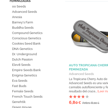
FEMINIZADAS
00 Seeds
Advanced Seeds
Anesia
Barney's Farm
Buddha Seeds
Compound Genetics
Conscious Genetics
Cookies Seed Bank
DNA Genetics
Dr. Underground
Dutch Passion
Elev8 Seeds
AUTO TROPICANA CHER
FEMINIZADA
Empire Seeds Bank
Advanced Seeds
Enigma Genetics
La Tropicana Cherry Auto de
Eva Seeds
Advanced Seeds es una var
Fast Buds
cannabis autofloreciente y f
Female Seeds
resultado del cruce...
[Leer m
French Touch Seeds
6,80
Genehtik
€
Antes: 8,00
€
Green House