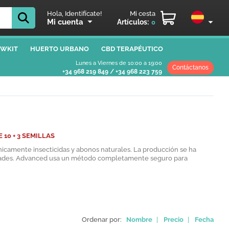
Hola, Identifícate!
Mi cesta
Mi cuenta
Artículos:
0
WKIT
HUERTO URBANO
CBD TERAPÉUTICO
Lunes a Viernes de 10:00 a 19:00
Contáctanos
+34 968 219 849
/
+34 968 223 759
 10 + 3 SEMILLAS
nicamente insecticidas y abonos naturales. La producción se ha
ariedades. Advanced usa un método completamente seguro para
Ordenar por:
Nombre
|
Precio
|
Fecha