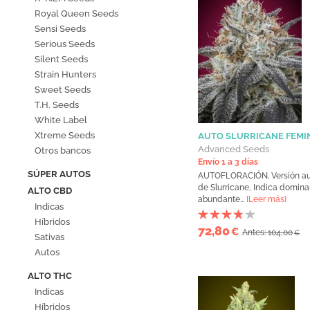
Royal Queen Seeds
Sensi Seeds
Serious Seeds
Silent Seeds
Strain Hunters
Sweet Seeds
T.H. Seeds
White Label
Xtreme Seeds
AUTO SLURRICANE FEMI
Advanced Seeds
Otros bancos
Envío 1 a 3 días
SÚPER AUTOS
AUTOFLORACIÓN. Versión a
de Slurricane, Indica domin
ALTO CBD
abundante...
[Leer más]
Indicas
Híbridos
72,80
€
Antes: 104,00
€
Sativas
Autos
ALTO THC
Indicas
Híbridos