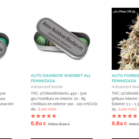
AUTO RAINBOW SHERBET #11
AUTO FORBID
FEMINIZADA
FEMINIZADA
Advanced Seeds
Advanced Se
500
THC: 27%Rendimiento: 450 - 500
THC: 22%Rendim
tura
grs/m2Altura en interior: 70 - 85
gAltura interior
loración:
cmAltura en exterior: 100 - 120 cmCiclo
Exterior: 1,1 – 1
de...
[Leer más]
75...
[Leer más]
6,80
6,80
€
€
Antes: 8,00
Antes
€