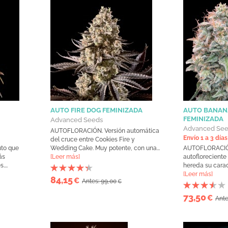
AUTO FIRE DOG FEMINIZADA
AUTO BANAN
FEMINIZADA
Advanced Seeds
Advanced Se
AUTOFLORACIÓN. Versión automática
Envío 1 a 3 días
del cruce entre Cookies Fire y
to que
Wedding Cake. Muy potente, con una...
AUTOFLORACIÓN
ás
[Leer más]
autofloreciente
...
hereda su caract
[Leer más]
84,15
€
Antes: 99,00
€
73,50
€
Ante