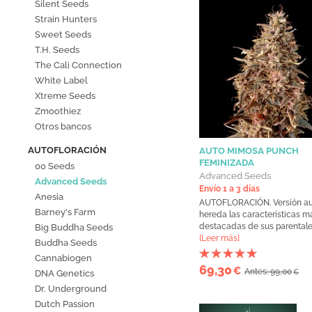
Silent Seeds
Strain Hunters
Sweet Seeds
T.H. Seeds
The Cali Connection
White Label
Xtreme Seeds
Zmoothiez
Otros bancos
AUTOFLORACIÓN
AUTO MIMOSA PUNCH
FEMINIZADA
00 Seeds
Advanced Seeds
Advanced Seeds
Envío 1 a 3 días
Anesia
AUTOFLORACIÓN. Versión au
Barney's Farm
hereda las características m
destacadas de sus parentales.
Big Buddha Seeds
[Leer más]
Buddha Seeds
Cannabiogen
69,30
€
Antes: 99,00
DNA Genetics
€
Dr. Underground
Dutch Passion