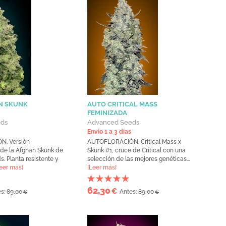
N SKUNK
AUTO CRITICAL MASS
FEMINIZADA
eds
Advanced Seeds
Envío 1 a 3 días
. Versión
AUTOFLORACIÓN. Critical Mass x
 de la Afghan Skunk de
Skunk #1, cruce de Critical con una
 Planta resistente y
selección de las mejores genéticas...
eer más]
[Leer más]
62,30
€
s: 89,00
Antes: 89,00
€
€