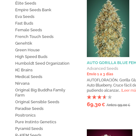
Élite Seeds
Empire Seeds Bank
Eva Seeds
Fast Buds
Female Seeds
French Touch Seeds
Genehtik
Green House
High Speed Buds
AUTO GORILLA BLUE FE
Humboldt Seed Organization
Advanced Seeds
KC Brains
Envío 1 a 3 días
Medical Seeds
AUTOFLORACIÓN, Gorilla Glu
Nirvana
Auto Blueberry. Cruce fácil de
Original Big Buddha Family
pudiendo alcanzar...
[Leer má
Farm
Original Sensible Seeds
69,30
€
Antes: 99,00
€
Paradise Seeds
Positronics
Pure Instinto Genetics
Pyramid Seeds
R-KIEM Seeds