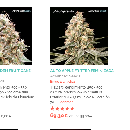
DEN FRUIT CAKE
AUTO APPLE FRITTER FEMINIZADA
Advanced Seeds
eds
Envío 1 a 3 días
iento: 500 - 550
THC: 23%Rendimiento: 450 - 500
: 90 - 100 cmAltura
gAltura interior: 60 - 80 cmAltura
,3 mCiclo de Floración:
Exterior: 0,8 – 1,1 mCiclo de Floración:
70 ...
[Leer más]
69,30
€
: 8,00
Antes: 99,00
€
€