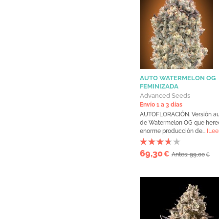
AUTO WATERMELON OG
FEMINIZADA
Advanced Seeds
Envío 1 a 3 días
AUTOFLORACIÓN. Versión a
de Watermelon OG que here
enorme producción de...
[Lee
69,30
€
Antes: 99,00
€