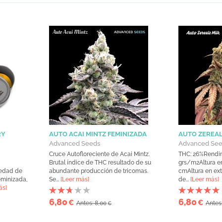
RY
AUTO ACAI MINTZ FEMINIZADA
AUTO ZEREAL
Advanced Seeds
Advanced Se
Cruce Autofloreciente de Acai Mintz.
THC: 26%Rendim
Brutal índice de THC resultado de su
grs/m2Altura en 
iedad de
abundante producción de tricomas.
cmAltura en ext
eminizada,
Se...
[Leer más]
de...
[Leer más]
ás]
6,80
6,80
€
€
Antes: 8,00
Antes
€