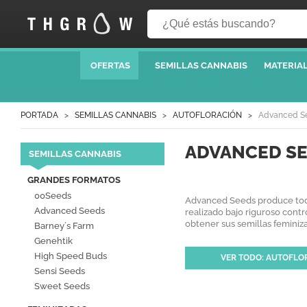
OFERTAS
SEMILLAS CANNABIS
MATERIAL
PORTADA
SEMILLAS CANNABIS
AUTOFLORACIÓN
Advanced S
ADVANCED S
SEMILLAS CANNABIS
GRANDES FORMATOS
00Seeds
Advanced Seeds produce todas
Advanced Seeds
realizado bajo riguroso cont
obtener sus semillas feminiza
Barney´s Farm
Genehtik
High Speed Buds
VER TODO: AUTOFLO
Sensi Seeds
Sweet Seeds