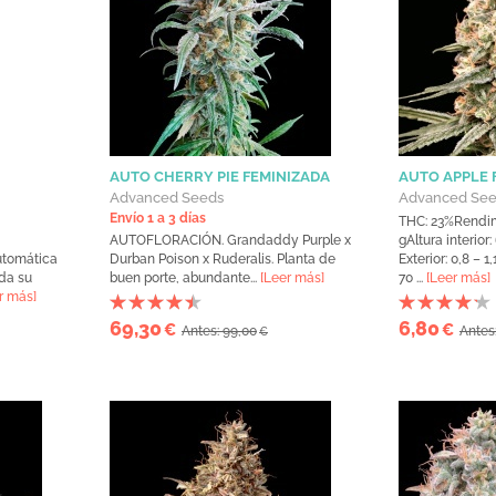
AUTO CHERRY PIE FEMINIZADA
AUTO APPLE 
Advanced Seeds
Advanced Se
Envío 1 a 3 días
THC: 23%Rendim
AUTOFLORACIÓN. Grandaddy Purple x
gAltura interior
utomática
Durban Poison x Ruderalis. Planta de
Exterior: 0,8 – 1
da su
buen porte, abundante...
[Leer más]
70 ...
[Leer más]
r más]
69,30
6,80
€
€
Antes: 99,00
Antes
€