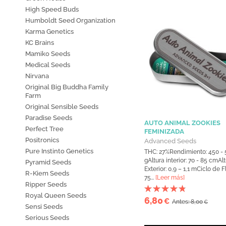
High Speed Buds
Humboldt Seed Organization
Karma Genetics
KC Brains
Mamiko Seeds
Medical Seeds
Nirvana
Original Big Buddha Family
Farm
Original Sensible Seeds
Paradise Seeds
AUTO ANIMAL ZOOKIES
Perfect Tree
FEMINIZADA
Positronics
Advanced Seeds
Pure Instinto Genetics
THC: 27%Rendimiento: 450 - 
gAltura interior: 70 - 85 cmAl
Pyramid Seeds
Exterior: 0,9 – 1,1 mCiclo de F
R-Kiem Seeds
75...
[Leer más]
Ripper Seeds
Royal Queen Seeds
6,80
€
Antes: 8,00
€
Sensi Seeds
Serious Seeds