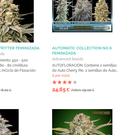
FRITTER FEMINIZADA
AUTOMATIC COLLECTION NO.6
FEMINIZADA
eds
Advanced Seeds
iento: 450 - 500
: 60 - 80 cmAltura
AUTOFLORACIÓN. Contiene 2 semillas
,1 mCiclo de Floración:
de Auto Cherry Pie, 2 semillas de Auto...
[Leer más]
24,65
€
: 8,00
Antes: 29,00
€
€