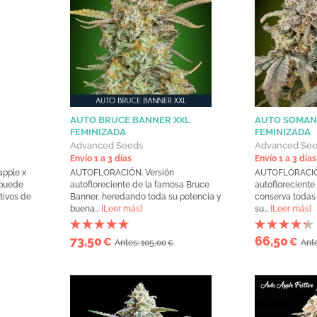
AUTO BRUCE BANNER XXL
AUTO SOMAN
FEMINIZADA
FEMINIZADA
Advanced Seeds
Advanced Se
Envío 1 a 3 días
Envío 1 a 3 días
pple x
AUTOFLORACIÓN. Versión
AUTOFLORACIÓN
 puede
autofloreciente de la famosa Bruce
autoflorecient
tivos de
Banner, heredando toda su potencia y
conserva todas 
buena...
[Leer más]
su...
[Leer más]
73,50
66,50
€
€
Antes: 105,00
Ante
€