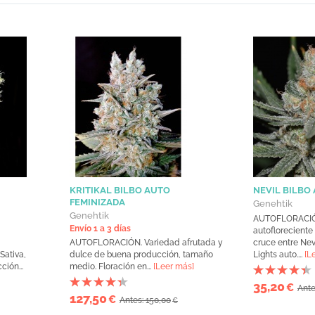
KRITIKAL BILBO AUTO
NEVIL BILBO
FEMINIZADA
Genehtik
Genehtik
AUTOFLORACIÓN
Envío 1 a 3 días
autoflorecient
AUTOFLORACIÓN. Variedad afrutada y
cruce entre Nev
Sativa,
dulce de buena producción, tamaño
Lights auto....
[L
ión...
medio. Floración en...
[Leer más]
35,20
€
Ante
127,50
€
Antes: 150,00
€