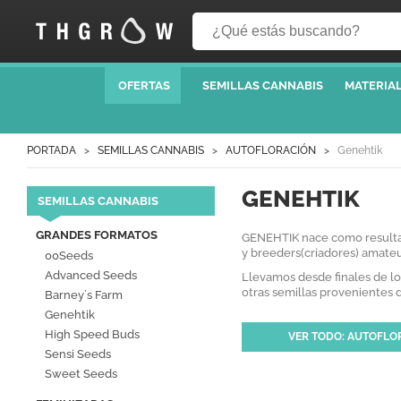
OFERTAS
SEMILLAS CANNABIS
MATERIAL
PORTADA
SEMILLAS CANNABIS
AUTOFLORACIÓN
Genehtik
GENEHTIK
SEMILLAS CANNABIS
GRANDES FORMATOS
GENEHTIK nace como resultado
y breeders(criadores) amateu
00Seeds
Advanced Seeds
Llevamos desde finales de l
otras semillas provenientes 
Barney´s Farm
Genehtik
High Speed Buds
VER TODO: AUTOFLO
Sensi Seeds
Sweet Seeds