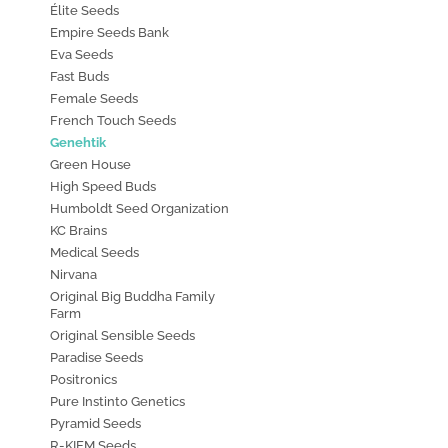
Élite Seeds
Empire Seeds Bank
Eva Seeds
Fast Buds
Female Seeds
French Touch Seeds
Genehtik
Green House
High Speed Buds
Humboldt Seed Organization
KC Brains
Medical Seeds
Nirvana
Original Big Buddha Family
Farm
Original Sensible Seeds
Paradise Seeds
Positronics
Pure Instinto Genetics
Pyramid Seeds
R-KIEM Seeds