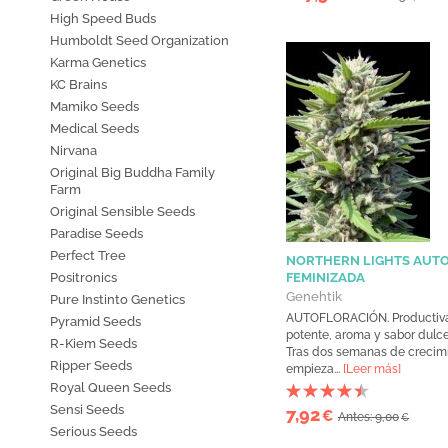
High Speed Buds
Humboldt Seed Organization
Karma Genetics
KC Brains
Mamiko Seeds
Medical Seeds
Nirvana
Original Big Buddha Family
Farm
Original Sensible Seeds
Paradise Seeds
Perfect Tree
NORTHERN LIGHTS AUT
Positronics
FEMINIZADA
Genehtik
Pure Instinto Genetics
AUTOFLORACIÓN. Productiv
Pyramid Seeds
potente, aroma y sabor dulce
R-Kiem Seeds
Tras dos semanas de crecim
Ripper Seeds
empieza...
[Leer más]
Royal Queen Seeds
Sensi Seeds
7,92
€
Antes: 9,00
€
Serious Seeds