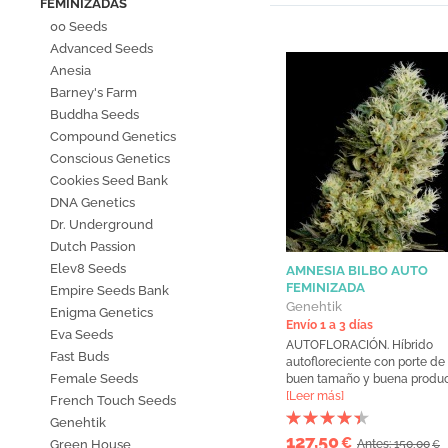
FEMINIZADAS
00 Seeds
Advanced Seeds
Anesia
Barney's Farm
Buddha Seeds
Compound Genetics
Conscious Genetics
Cookies Seed Bank
DNA Genetics
Dr. Underground
Dutch Passion
Elev8 Seeds
AMNESIA BILBO AUTO
FEMINIZADA
Empire Seeds Bank
Genehtik
Enigma Genetics
Envío 1 a 3 días
Eva Seeds
AUTOFLORACIÓN. Híbrido
Fast Buds
autofloreciente con porte de 
Female Seeds
buen tamaño y buena producc
[Leer más]
French Touch Seeds
Genehtik
127,50
€
Green House
Antes: 150,00
€