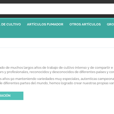
 DE CULTIVO
ARTÍCULOS FUMADOR
OTROS ARTÍCULOS
GRO
 de muchos largos años de trabajo de cultivo intenso y de compartir e i
rs y profesionales, reconocidos y desconocidos de diferentes países y c
os años 90 manteniendo variedades muy especiales, autenticas campeonas
de diferentes partes del mundo, hemos logrado crear nuestras propias v
RACIÓN