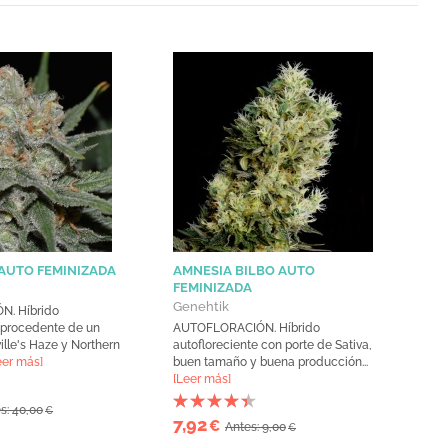
 AUTO FEMINIZADA
AMNESIA BILBO AUTO
FEMINIZADA
Genehtik
. Híbrido
e procedente de un
AUTOFLORACIÓN. Híbrido
ille's Haze y Northern
autofloreciente con porte de Sativa,
eer más]
buen tamaño y buena producción...
[Leer más]
s: 40,00
€
7,92
€
Antes: 9,00
€