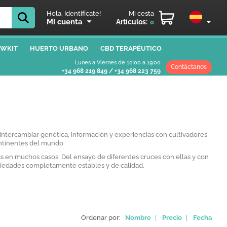
Hola, Identifícate!
Mi cesta
Mi cuenta
Artículos:
0
WKIT
HUERTO URBANO
CBD TERAPÉUTICO
Lunes a Viernes de 10:00 a 19:00
Contáctanos
+34 968 219 849
/
+34 968 223 759
ntercambiar genética, información y experiencias con cultivadores
ontinentes del mundo.
 en muchos casos. Del ensayo de diferentes cruces con ellas y con
ariedades completamente estables y de calidad.
Ordenar por:
Nombre
|
Precio
|
Fecha