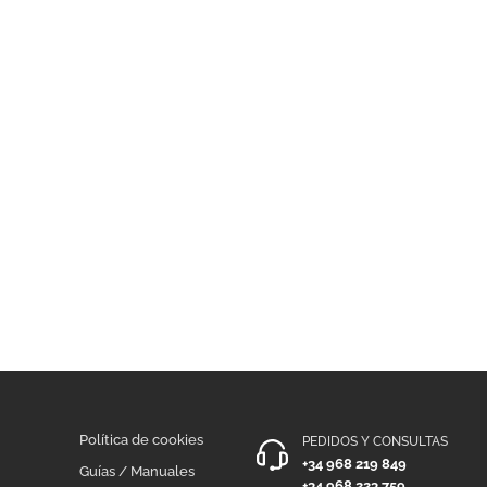
Política de cookies
PEDIDOS Y CONSULTAS
+34 968 219 849
Guías / Manuales
+34 968 223 759