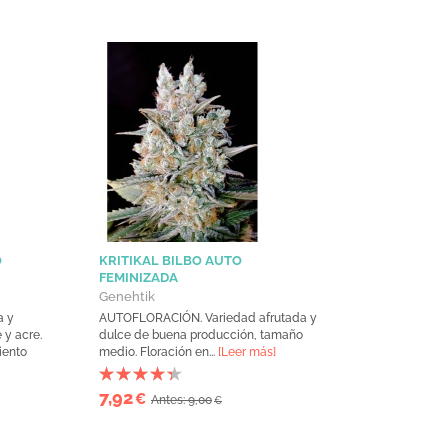
O
KRITIKAL BILBO AUTO
FEMINIZADA
Genehtik
a y
AUTOFLORACIÓN. Variedad afrutada y
 y acre.
dulce de buena producción, tamaño
iento
medio. Floración en...
[Leer más]
7,92
€
Antes: 9,00
€